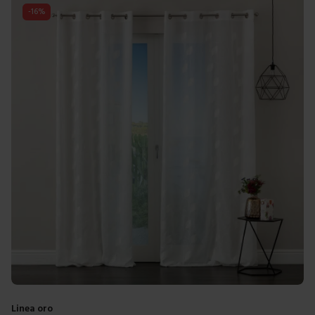
-
16
%
Linea oro