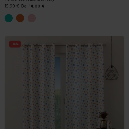
15,90
€
Da
14,00
€
Colori disponibili
Tiffany
Arancione
Rosa
-
16
%