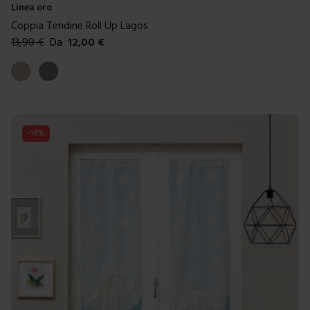
Linea oro
Coppia Tendine Roll Up Lagos
13,90
€
Da
12,00
€
Colori disponibili
Tortora
Grigio
Bianco antico
-
14
%