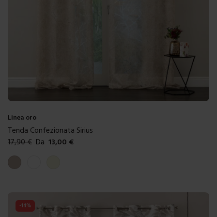
Linea oro
Tenda Confezionata Sirius
17,90
€
Da
13,00
€
Colori disponibili
Tortora
Bianco antico
Beige
-
14
%