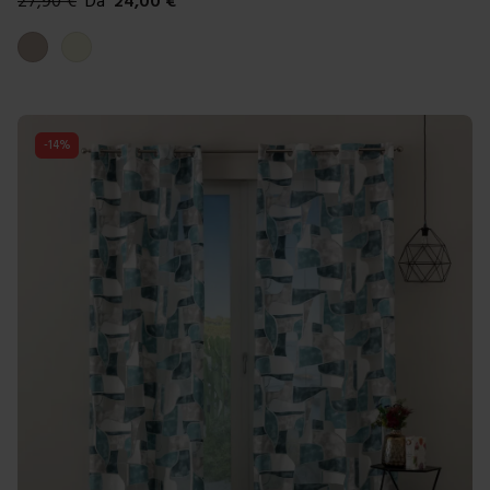
27,90
€
Da
24,00
€
Colori disponibili
Tortora
Beige
-
14
%