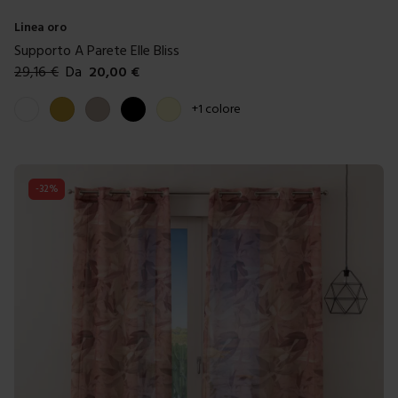
Linea oro
Supporto A Parete Elle Bliss
29,16
€
Da
20,00
€
Colori disponibili
Bianco
Oro
Tortora
Nero
Crema
+
1
colore
-
32
%