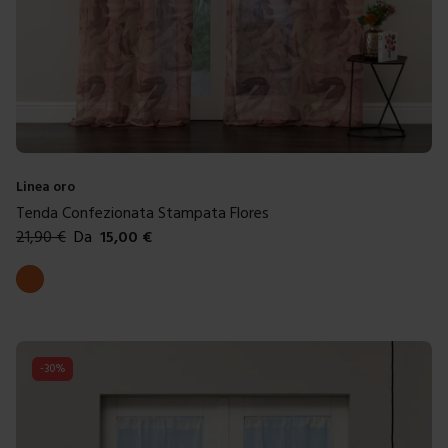
Linea oro
Tenda Confezionata Stampata Flores
21,90
€
Da
15,00
€
Colori disponibili
Arancione
-
30
%