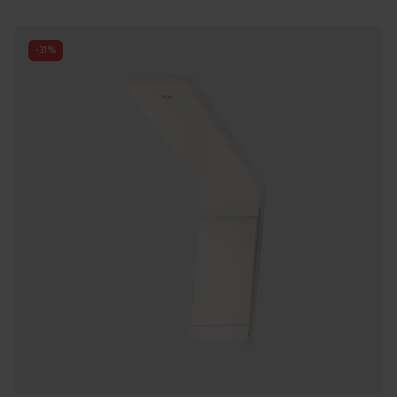
-
31
%