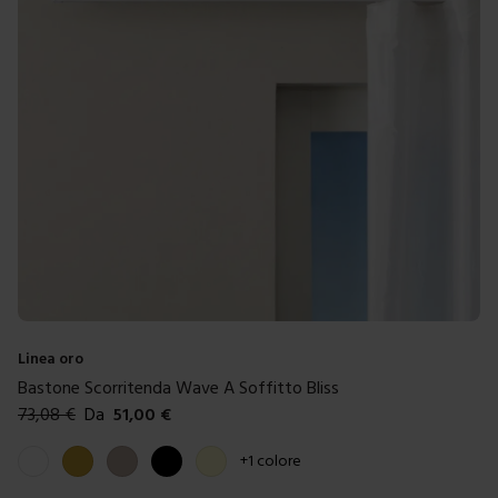
Linea oro
Bastone Scorritenda Wave A Soffitto Bliss
73,08
€
Da
51,00
€
Colori disponibili
Bianco
Oro
Tortora
Nero
Crema
+
1
colore