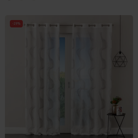
-
29
%