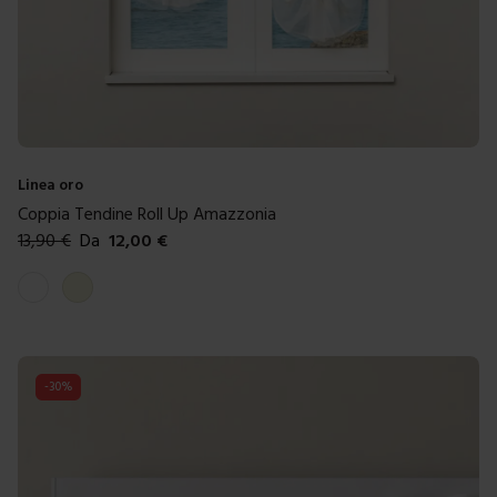
Linea oro
Coppia Tendine Roll Up Amazzonia
13,90
€
Da
12,00
€
Colori disponibili
Bianco antico
Beige
-
30
%