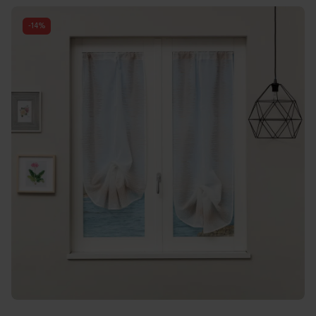
-
14
%