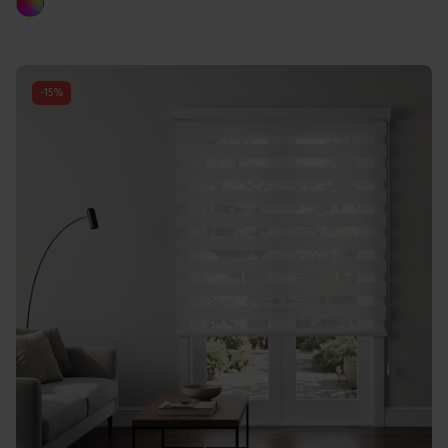
Multicolore
-
15
%