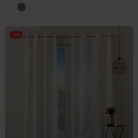
Colori disponibili
Lino
Grigio
Bianco
-
27
%