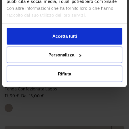
pubblicità e social media, i quali potrebbero combinarle
con altre informazioni che ha fornito loro o che hanno
raccolto dal suo utilizzo dei loro servizi.
Accetta tutti
Personalizza
Rifiuta
Linea oro
Tenda Confezionata Lagos
17,90
€
Da
15,00
€
Colori disponibili
Tortora