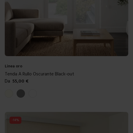
Linea oro
Tenda A Rullo Oscurante Black-out
Da
55,00
€
Colori disponibili
Lino
Grigio
Bianco
-
14
%