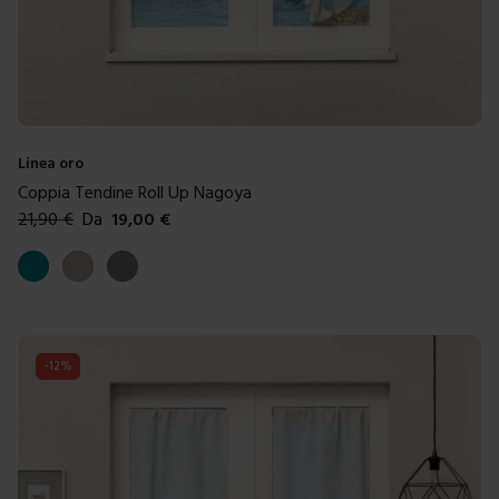
Linea oro
Coppia Tendine Roll Up Nagoya
21,90
€
Da
19,00
€
Colori disponibili
Ottanio
Tortora
Grigio
-
12
%