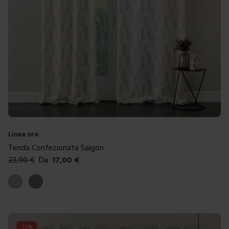
Linea oro
Tenda Confezionata Saigon
23,90
€
Da
17,00
€
Colori disponibili
Tortora
Grigio
Bianco antico
-
12
%