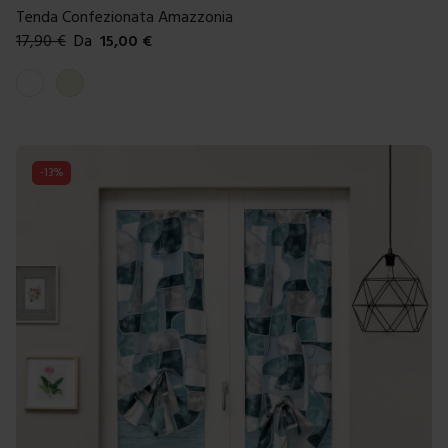
Tenda Confezionata Amazzonia
17,90
€
Da
15,00
€
Colori disponibili
Bianco antico
Beige
-
13
%