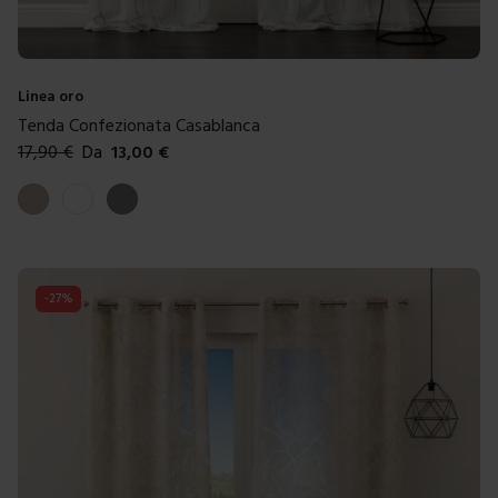
Linea oro
Tenda Confezionata Casablanca
17,90
€
Da
13,00
€
Colori disponibili
Tortora
Bianco antico
Grigio
-
27
%