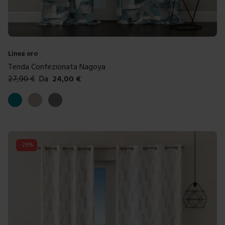
Linea oro
Tenda Confezionata Nagoya
27,90
€
Da
24,00
€
Colori disponibili
Ottanio
Tortora
Grigio
-
29
%