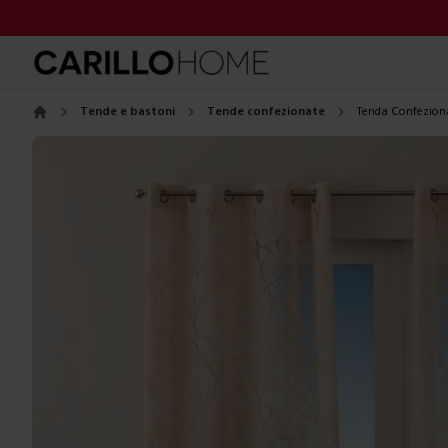
Tende e bastoni
Tende confezionate
Tenda Confeziona
Home
Images