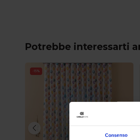
Potrebbe interessarti 
-
15
%
Consenso