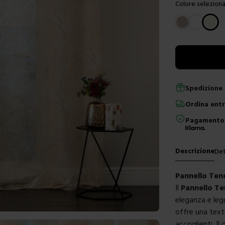
Colore seleziona
Scegli un color
Spedizione 
Ordina
ent
Pagamento 
Descrizione
Det
Pannello Ten
Il
Pannello Te
eleganza e leg
offre una text
accoglienti. Il