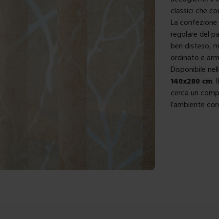
classici che c
La confezione 
regolare del p
ben disteso, m
ordinato e arm
Disponibile nel
140x280 cm
. 
cerca un compl
l’ambiente con 