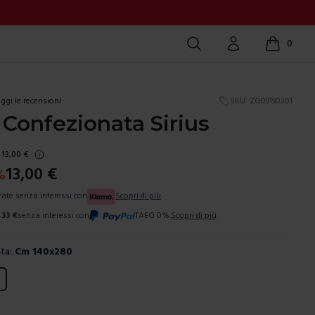
Cerca
Account
0
items in c
ggi le recensioni
SKU:
ZG09190201
Confezionata Sirius
13,00
€
13,00
€
%
 rate senza interessi con
Scopri di più
,33
€
senza interessi con
TAEG 0%.
Scopri di più
ta:
Cm 140x280
ura