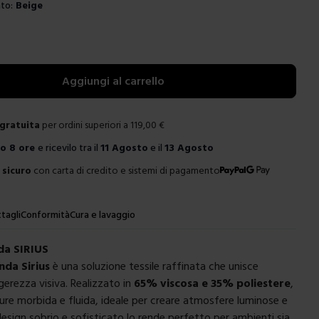
to:
Beige
e
Aggiungi al carrello
gratuita
per ordini superiori a
119,00
€
ro
8 ore
e ricevilo tra il
11 Agosto
e il
13 Agosto
sicuro
con carta di credito e sistemi di pagamento
tagli
Conformità
Cura e lavaggio
da SIRIUS
nda Sirius
è una soluzione tessile raffinata che unisce
gerezza visiva. Realizzato in
65% viscosa e 35% poliestere
,
ure morbida e fluida, ideale per creare atmosfere luminose e
 design sobrio e sofisticato lo rende perfetto per ambienti sia