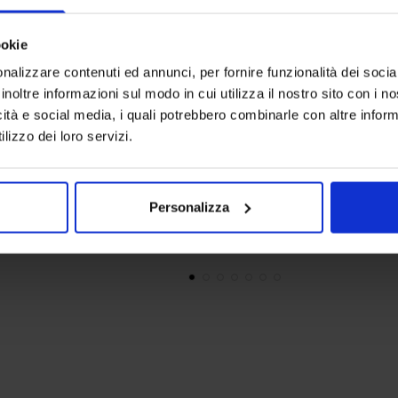
ookie
nalizzare contenuti ed annunci, per fornire funzionalità dei socia
inoltre informazioni sul modo in cui utilizza il nostro sito con i 
icità e social media, i quali potrebbero combinarle con altre inform
Linea oro
Linea oro
lizzo dei loro servizi.
Tenda Confezionata Casablanca
Tenda Confe
17,90
€
Da
13,00
€
27,90
€
Da
Colori disponibili
Colori dispon
Tortora
Bianco antico
Grigio
Tortora
Beige
Personalizza