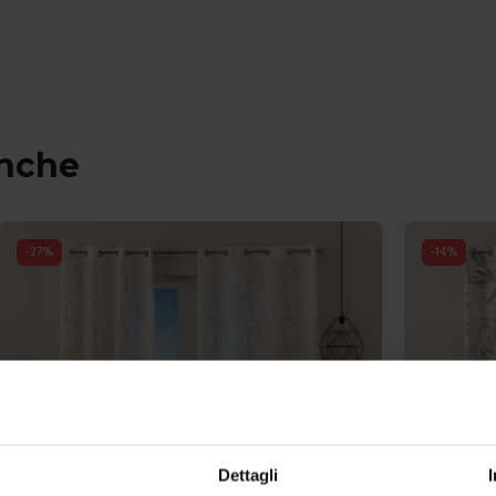
anche
-
27
%
-
14
%
Dettagli