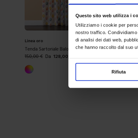
Questo sito web utilizza i c
Utilizziamo i cookie per perso
nostro traffico. Condividiamo 
di analisi dei dati web, pubbl
Linea oro
che hanno raccolto dal suo uti
Tenda Sartoriale Baloon
150,00
€
Da
128,00
€
Colori disponibili
Multicolore
Rifiuta