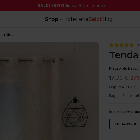
SALDI ESTIVI
fino al 70% di sconto
Shop
Hotellerie
Saldi
Blog
ta Sirius
Le
Tenda 
Prezzo più basso:
17,90
€
-
27
Oppure
4,33
€
in 3
Paga in 3 rate da
4
Misura seleziona
Scegli una mis
Cm 140x280