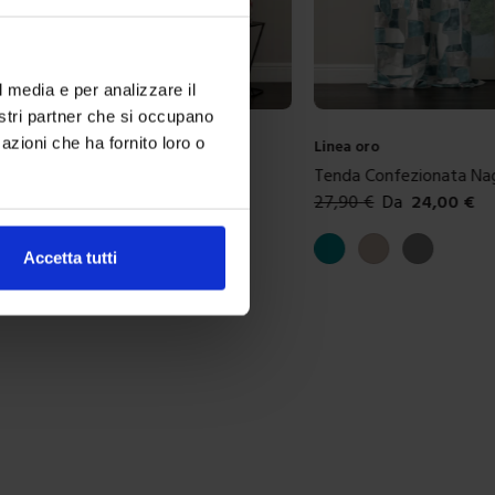
l media e per analizzare il
nostri partner che si occupano
azioni che ha fornito loro o
Linea oro
zionata Emily
Tenda Confezionata Na
24,00
€
27,90
€
Da
24,00
€
ibili
Colori disponibili
Ottanio
Tortora
Grigio
Accetta tutti