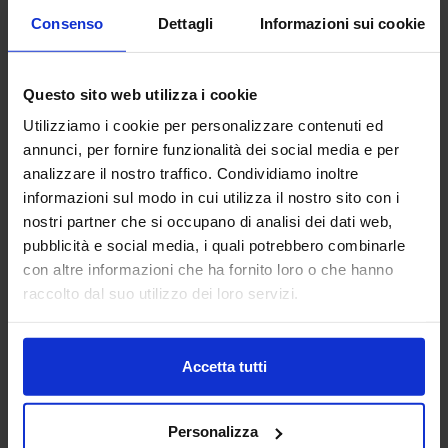
Consenso
Dettagli
Informazioni sui cookie
Questo sito web utilizza i cookie
Utilizziamo i cookie per personalizzare contenuti ed
annunci, per fornire funzionalità dei social media e per
analizzare il nostro traffico. Condividiamo inoltre
informazioni sul modo in cui utilizza il nostro sito con i
Linea oro
nostri partner che si occupano di analisi dei dati web,
Tenda Confezionata Madagascar
pubblicità e social media, i quali potrebbero combinarle
17,90
€
Da
15,00
€
con altre informazioni che ha fornito loro o che hanno
Colori disponibili
Multicolore
raccolto dal suo utilizzo dei loro servizi.
Accetta tutti
Personalizza