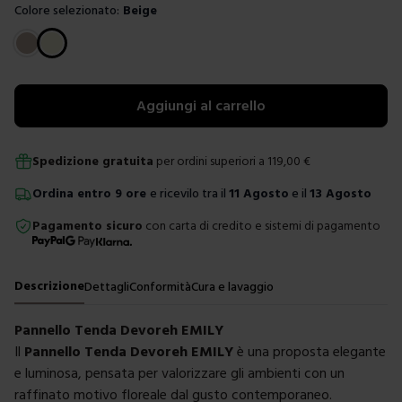
Colore selezionato:
Beige
Scegli un colore
Aggiungi al carrello
Spedizione gratuita
per ordini superiori a
119,00
€
Ordina
entro
9 ore
e ricevilo tra il
11 Agosto
e il
13 Agosto
Pagamento sicuro
con carta di credito e sistemi di pagamento
Descrizione
Dettagli
Conformità
Cura e lavaggio
Pannello Tenda Devoreh EMILY
Il
Pannello Tenda Devoreh EMILY
è una proposta elegante
e luminosa, pensata per valorizzare gli ambienti con un
raffinato motivo floreale dal gusto contemporaneo.