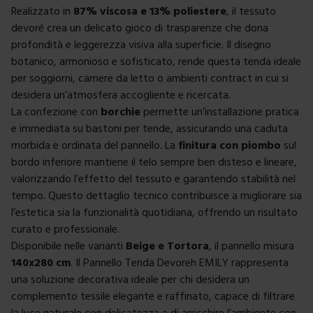
Realizzato in
87% viscosa e 13% poliestere
, il tessuto
devoré crea un delicato gioco di trasparenze che dona
profondità e leggerezza visiva alla superficie. Il disegno
botanico, armonioso e sofisticato, rende questa tenda ideale
per soggiorni, camere da letto o ambienti contract in cui si
desidera un’atmosfera accogliente e ricercata.
La confezione con
borchie
permette un’installazione pratica
e immediata su bastoni per tende, assicurando una caduta
morbida e ordinata del pannello. La
finitura con piombo
sul
bordo inferiore mantiene il telo sempre ben disteso e lineare,
valorizzando l’effetto del tessuto e garantendo stabilità nel
tempo. Questo dettaglio tecnico contribuisce a migliorare sia
l’estetica sia la funzionalità quotidiana, offrendo un risultato
curato e professionale.
Disponibile nelle varianti
Beige e Tortora
, il pannello misura
140x280 cm
. Il Pannello Tenda Devoreh EMILY rappresenta
una soluzione decorativa ideale per chi desidera un
complemento tessile elegante e raffinato, capace di filtrare
la luce naturale con delicatezza e di arricchire l’ambiente con