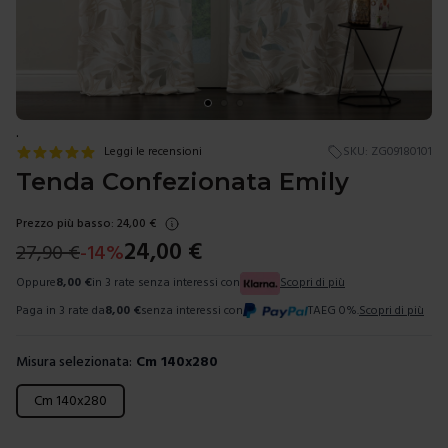
.
Leggi le recensioni
SKU:
ZG09180101
Tenda Confezionata Emily
Prezzo più basso:
24,00
€
24,00
€
27,90
€
-
14
%
Oppure
8,00
€
in 3 rate senza interessi con
Scopri di più
Paga in 3 rate da
8,00
€
senza interessi con
TAEG 0%.
Scopri di più
Misura selezionata:
Cm 140x280
Scegli una misura
Cm 140x280