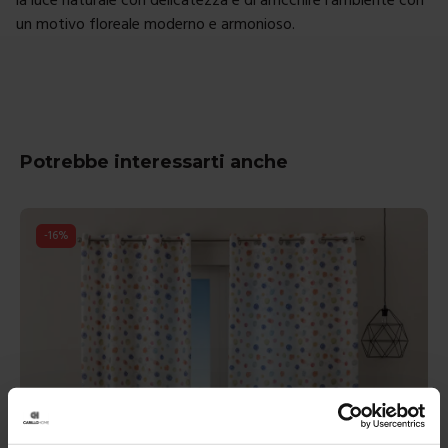
un motivo floreale moderno e armonioso.
Potrebbe interessarti anche
-
16
%