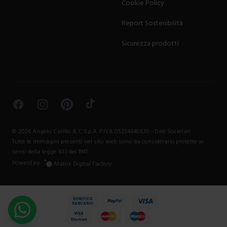
Cookie Policy
Report Sostenibilità
Sicurezza prodotti
Facebook
Instagram
Pinterest
TikTok
©
2026
Angelo Carillo & C S.p.A. P.IVA 05224640630 -
Dati Societari
Tutte le immagini presenti nel sito web sono da considerarsi protette ai
sensi della legge 633 del 1941.
Powerd by
Matrix Digital Factory