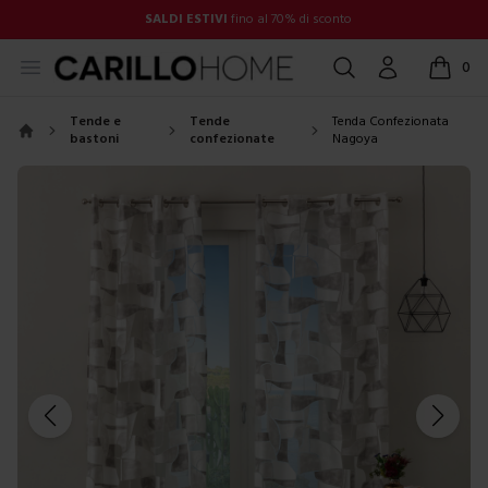
SALDI ESTIVI
fino al 70% di sconto
Open menu
Cerca
Account
0
items in
Tende e
Tende
Tenda Confezionata
bastoni
confezionate
Nagoya
Home