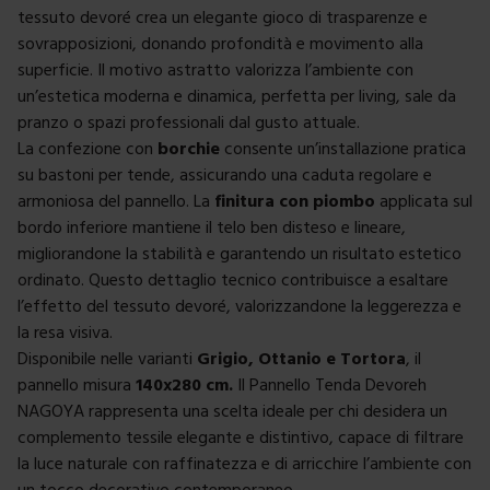
tessuto devoré crea un elegante gioco di trasparenze e
sovrapposizioni, donando profondità e movimento alla
superficie. Il motivo astratto valorizza l’ambiente con
un’estetica moderna e dinamica, perfetta per living, sale da
pranzo o spazi professionali dal gusto attuale.
La confezione con
borchie
consente un’installazione pratica
su bastoni per tende, assicurando una caduta regolare e
armoniosa del pannello. La
finitura con piombo
applicata sul
bordo inferiore mantiene il telo ben disteso e lineare,
migliorandone la stabilità e garantendo un risultato estetico
ordinato. Questo dettaglio tecnico contribuisce a esaltare
l’effetto del tessuto devoré, valorizzandone la leggerezza e
la resa visiva.
Disponibile nelle varianti
Grigio, Ottanio e Tortora
, il
pannello misura
140x280 cm.
Il Pannello Tenda Devoreh
NAGOYA rappresenta una scelta ideale per chi desidera un
complemento tessile elegante e distintivo, capace di filtrare
la luce naturale con raffinatezza e di arricchire l’ambiente con
un tocco decorativo contemporaneo.