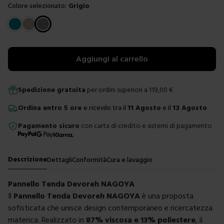
Colore selezionato:
Grigio
Scegli un colore
Aggiungi al carrello
Spedizione gratuita
per ordini superiori a
119,00
€
Ordina
entro
5 ore
e ricevilo tra il
11 Agosto
e il
13 Agosto
Pagamento sicuro
con carta di credito e sistemi di pagamento
Descrizione
Dettagli
Conformità
Cura e lavaggio
Pannello Tenda Devoreh NAGOYA
Il
Pannello Tenda Devoreh NAGOYA
è una proposta
sofisticata che unisce design contemporaneo e ricercatezza
materica. Realizzato in
87% viscosa e 13% poliestere
, il