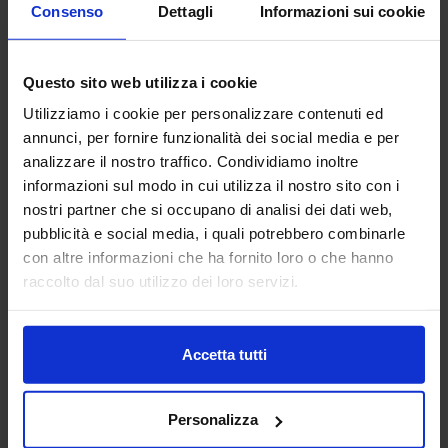
Consenso
Dettagli
Informazioni sui cookie
Questo sito web utilizza i cookie
Utilizziamo i cookie per personalizzare contenuti ed
annunci, per fornire funzionalità dei social media e per
analizzare il nostro traffico. Condividiamo inoltre
Linea oro
informazioni sul modo in cui utilizza il nostro sito con i
Tenda Confezionata Madagascar
nostri partner che si occupano di analisi dei dati web,
17,90
€
Da
15,00
€
pubblicità e social media, i quali potrebbero combinarle
Colori disponibili
con altre informazioni che ha fornito loro o che hanno
Multicolore
raccolto dal suo utilizzo dei loro servizi.
Accetta tutti
Personalizza