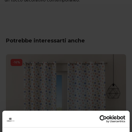
Potrebbe interessarti anche
-
16
%