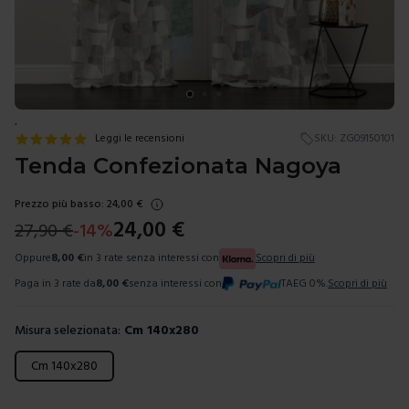
.
Leggi le recensioni
SKU:
ZG09150101
Tenda Confezionata Nagoya
Prezzo più basso:
24,00
€
24,00
€
27,90
€
-
14
%
Oppure
8,00
€
in 3 rate senza interessi con
Scopri di più
Paga in 3 rate da
8,00
€
senza interessi con
TAEG 0%.
Scopri di più
Misura selezionata:
Cm 140x280
Scegli una misura
Cm 140x280