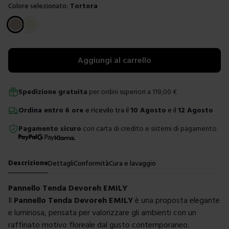
Colore selezionato:
Tortora
Scegli un colore
Aggiungi al carrello
Spedizione gratuita
per ordini superiori a
119,00
€
Ordina
entro
6 ore
e ricevilo tra il
10 Agosto
e il
12 Agosto
Pagamento sicuro
con carta di credito e sistemi di pagamento
Descrizione
Dettagli
Conformità
Cura e lavaggio
Pannello Tenda Devoreh EMILY
Il
Pannello Tenda Devoreh EMILY
è una proposta elegante
e luminosa, pensata per valorizzare gli ambienti con un
raffinato motivo floreale dal gusto contemporaneo.