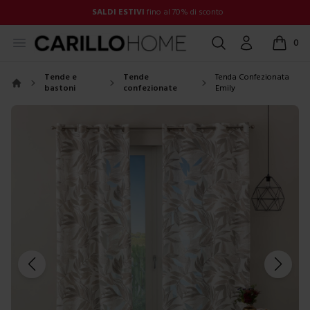
SALDI ESTIVI
fino al 70% di sconto
Open menu
Cerca
Account
0
items in
Tende e
Tende
Tenda Confezionata
bastoni
confezionate
Emily
Home