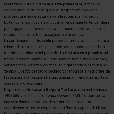
Realizzato in
87% viscosa e 13% poliestere
, il tessuto
devoré crea un delicato gioco di trasparenze che dona
profondità e leggerezza visiva alla superficie. Il disegno
botanico, armonioso e sofisticato, rende questa tenda ideale
per soggiorni, camere da letto o ambienti contract in cui si
desidera un’atmosfera accogliente e ricercata.
La confezione con
borchie
permette un’installazione pratica
e immediata su bastoni per tende, assicurando una caduta
morbida e ordinata del pannello. La
finitura con piombo
sul
bordo inferiore mantiene il telo sempre ben disteso e lineare,
valorizzando l’effetto del tessuto e garantendo stabilità nel
tempo. Questo dettaglio tecnico contribuisce a migliorare sia
l’estetica sia la funzionalità quotidiana, offrendo un risultato
curato e professionale.
Disponibile nelle varianti
Beige e Tortora
, il pannello misura
140x280 cm
. Il Pannello Tenda Devoreh EMILY rappresenta
una soluzione decorativa ideale per chi desidera un
complemento tessile elegante e raffinato, capace di filtrare
la luce naturale con delicatezza e di arricchire l’ambiente con