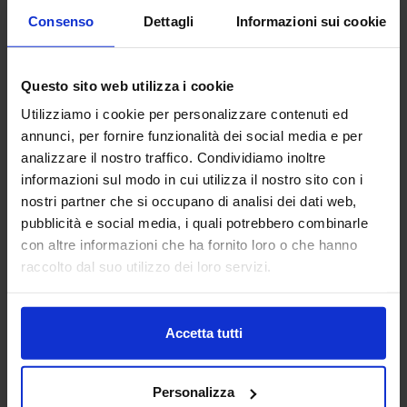
Consenso
Dettagli
Informazioni sui cookie
Questo sito web utilizza i cookie
Utilizziamo i cookie per personalizzare contenuti ed
annunci, per fornire funzionalità dei social media e per
analizzare il nostro traffico. Condividiamo inoltre
informazioni sul modo in cui utilizza il nostro sito con i
Linea oro
nostri partner che si occupano di analisi dei dati web,
Tenda Confezionata Sirius
pubblicità e social media, i quali potrebbero combinarle
17,90
€
Da
13,00
€
con altre informazioni che ha fornito loro o che hanno
Colori disponibili
Tortora
Bianco antico
Beige
raccolto dal suo utilizzo dei loro servizi.
Accetta tutti
Personalizza