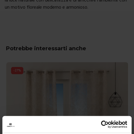
un motivo floreale moderno e armonioso.
Potrebbe interessarti anche
-
27
%