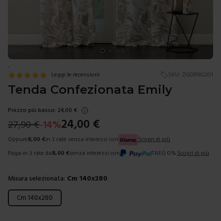
.
Leggi le recensioni
SKU:
ZG09180201
Tenda Confezionata Emily
Prezzo più basso:
24,00
€
24,00
€
27,90
€
-
14
%
Oppure
8,00
€
in 3 rate senza interessi con
Scopri di più
Paga in 3 rate da
8,00
€
senza interessi con
TAEG 0%.
Scopri di più
Misura selezionata:
Cm 140x280
Scegli una misura
Cm 140x280