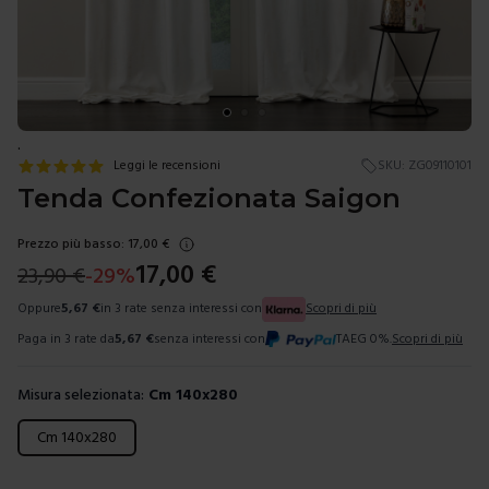
.
Leggi le recensioni
SKU:
ZG09110101
Tenda Confezionata Saigon
Prezzo più basso:
17,00
€
17,00
€
23,90
€
-
29
%
Oppure
5,67
€
in 3 rate senza interessi con
Scopri di più
Paga in 3 rate da
5,67
€
senza interessi con
TAEG 0%.
Scopri di più
Misura selezionata:
Cm 140x280
Scegli una misura
Cm 140x280