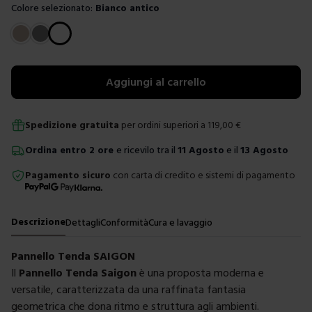
Colore selezionato:
Bianco antico
Scegli un colore
Aggiungi al carrello
Spedizione gratuita
per ordini superiori a
119,00
€
Ordina
entro
2 ore
e ricevilo tra il
11 Agosto
e il
13 Agosto
Pagamento sicuro
con carta di credito e sistemi di pagamento
Descrizione
Dettagli
Conformità
Cura e lavaggio
Pannello Tenda SAIGON
Il
Pannello Tenda Saigon
è una proposta moderna e
versatile, caratterizzata da una raffinata fantasia
geometrica che dona ritmo e struttura agli ambienti.