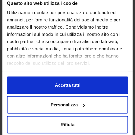
Questo sito web utilizza i cookie
Linea oro
Utilizziamo i cookie per personalizzare contenuti ed
Tenda Sartoriale Baloon
annunci, per fornire funzionalità dei social media e per
150,00
€
Da
128,00
€
analizzare il nostro traffico. Condividiamo inoltre
Colori disponibili
informazioni sul modo in cui utilizza il nostro sito con i
Multicolore
nostri partner che si occupano di analisi dei dati web,
pubblicità e social media, i quali potrebbero combinarle
con altre informazioni che ha fornito loro o che hanno
raccolto dal suo utilizzo dei loro servizi.
Accetta tutti
Personalizza
Rifiuta