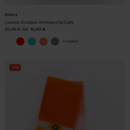
Riviera
Cuscino Outdoor Antimacchia Daily
29,90
€
Da
15,00
€
Colori disponibili
Avorio
Rosso
Turchese
Corallo
Grigio
+
3
colori
-
19
%