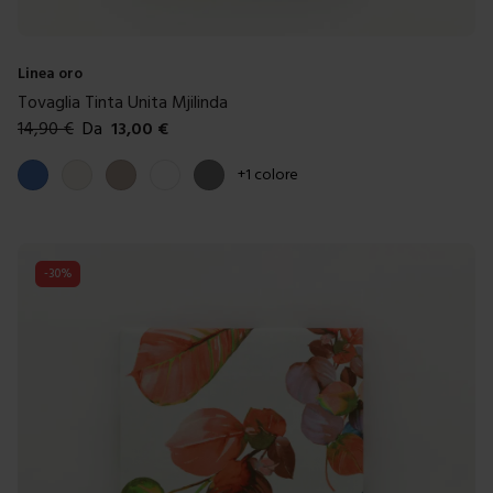
Linea oro
Tovaglia Tinta Unita Mjilinda
14,90
€
Da
13,00
€
Colori disponibili
Blue
Panna
Tortora
Bianco
Grigio
+
1
colore
-
30
%