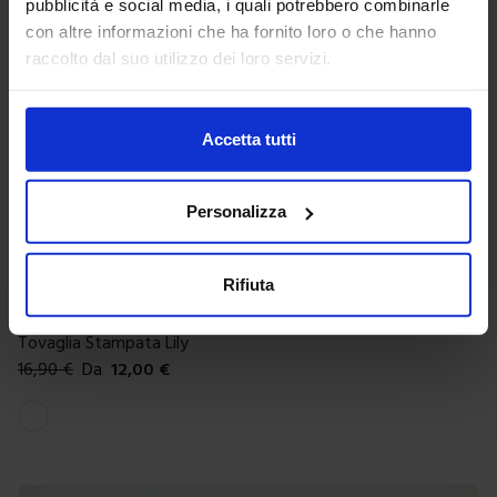
pubblicità e social media, i quali potrebbero combinarle
con altre informazioni che ha fornito loro o che hanno
raccolto dal suo utilizzo dei loro servizi.
Accetta tutti
Personalizza
Rifiuta
Linea oro
Tovaglia Stampata Lily
16,90
€
Da
12,00
€
Colori disponibili
Bianco