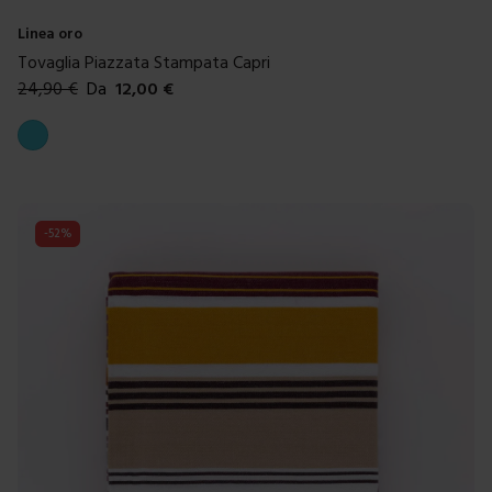
Linea oro
Tovaglia Piazzata Stampata Capri
24,90
€
Da
12,00
€
Colori disponibili
Azzurro
-
52
%