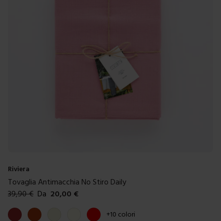
Riviera
Tovaglia Antimacchia No Stiro Daily
39,90
€
Da
20,00
€
Colori disponibili
Marrone
Ruggine
Beige
Avorio
Rosso
+
10
colori