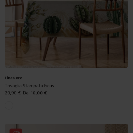
Linea oro
Tovaglia Stampata Ficus
20,90
€
Da
10,00
€
Colori disponibili
Bianco
-
29
%