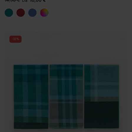
14,90
€
Da
10,00
€
Colori disponibili
Ottanio
Marrone
Blue
Multicolore
-
32
%