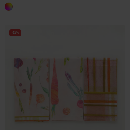
Colori disponibili
Multicolore
-
32
%