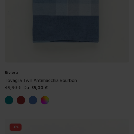
Riviera
Tovaglia Twill Antimacchia Bourbon
49,90
€
Da
35,00
€
Colori disponibili
Ottanio
Marrone
Blue
Multicolore
-
33
%