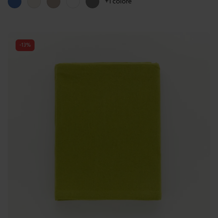
Blue
Panna
Tortora
Bianco
Grigio
+
1
colore
-
13
%