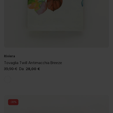
Riviera
Tovaglia Twill Antimacchia Breeze
39,90
€
Da
28,00
€
Colori disponibili
Bianco
-
30
%