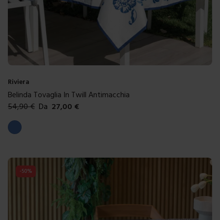
Riviera
Belinda Tovaglia In Twill Antimacchia
54,90
€
Da
27,00
€
Colori disponibili
Blue
-
50
%