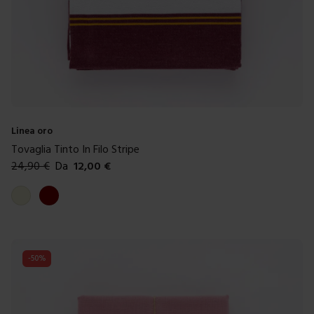
Linea oro
Tovaglia Tinto In Filo Stripe
24,90
€
Da
12,00
€
Colori disponibili
Beige
Bordeaux
-
50
%