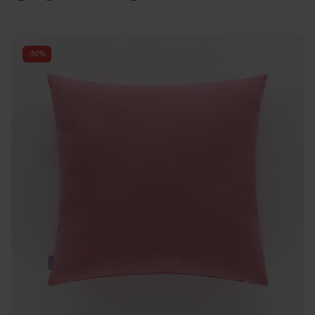
-
50
%