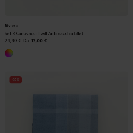
Riviera
Set 3 Canovacci Twill Antimacchia Lillet
24,90
€
Da
17,00
€
Colori disponibili
Multicolore
-
30
%