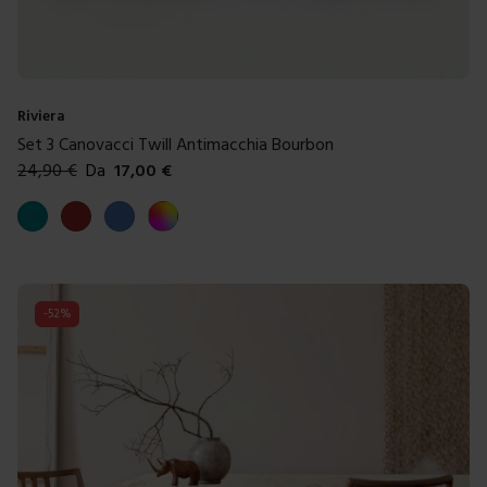
Riviera
Set 3 Canovacci Twill Antimacchia Bourbon
24,90
€
Da
17,00
€
Colori disponibili
Ottanio
Marrone
Blue
Multicolore
-
52
%