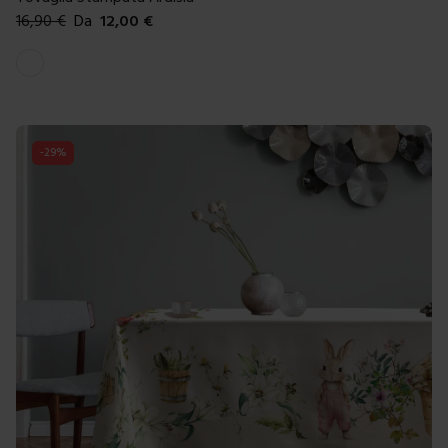
16,90
€
Da
12,00
€
Colori disponibili
Bianco
-
29
%