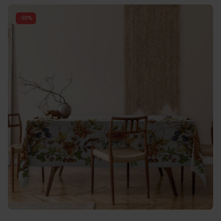
-
50
%