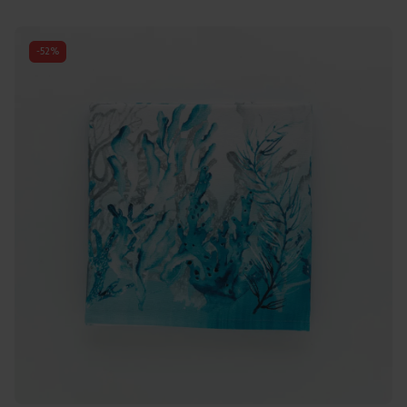
-
52
%