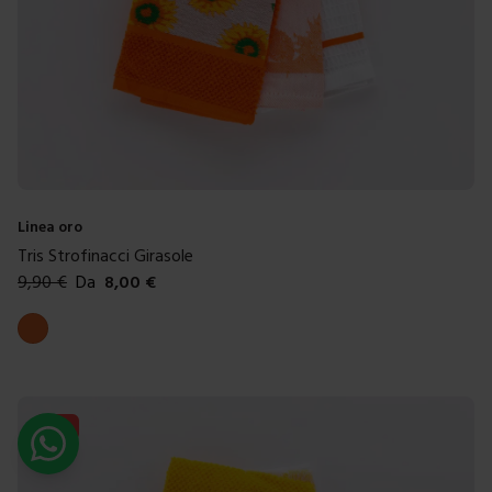
Linea oro
Tris Strofinacci Girasole
9,90
€
Da
8,00
€
Colori disponibili
Arancione
-
19
%