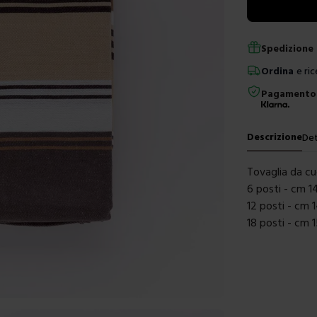
Spedizione 
Ordina
e ric
Pagamento 
Descrizione
Det
Tovaglia da cu
6 posti - cm 
12 posti - cm
18 posti - cm 