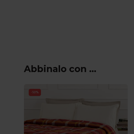
Abbinalo con ...
-
50
%