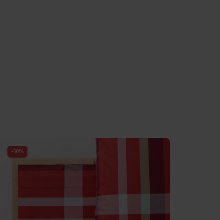
-
50
%