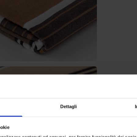
Dettagli
ookie
nalizzare contenuti ed annunci, per fornire funzionalità dei socia