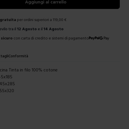
Aggiungi al carrello
gratuita
per ordini superiori a
119,00
€
evilo tra il
12 Agosto
e il
14 Agosto
sicuro
con carta di credito e sistemi di pagamento
tagli
Conformità
cina Tinta in filo 100% cotone
145x185
 145x285
155x320