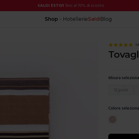
SALDI ESTIVI
fino al 70% di sconto
Shop
Hotellerie
Saldi
Blog
Le
Tovagl
Misura seleziona
Scegli una mis
12 posti
Colore seleziona
Scegli un color