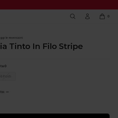
Cerca
Account
0
items in c
ggi le recensioni
ia Tinto In Filo Stripe
ta:
0
ura
6 Posti
to:
—
e