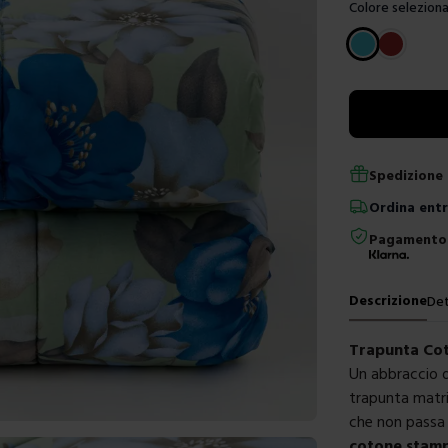
Colore seleziona
Scegli un color
Spedizione 
Ordina
ent
Pagamento 
Descrizione
Det
Trapunta Co
Un abbraccio d
trapunta matr
che non passa 
cotone stam