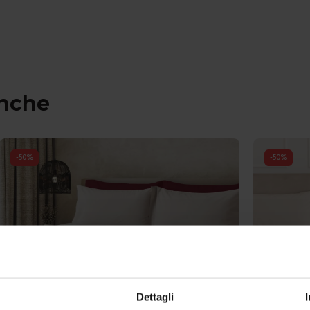
anche
-
50
%
-
50
%
Dettagli