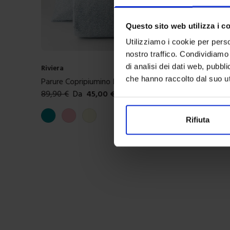
Questo sito web utilizza i c
Utilizziamo i cookie per perso
nostro traffico. Condividiamo 
di analisi dei dati web, pubbl
Linea oro
che hanno raccolto dal suo uti
Trapunta In Microfibra Milot
69,90
€
Da
35,00
€
Colori disponibili
Blue
Bordeaux
Rifiuta