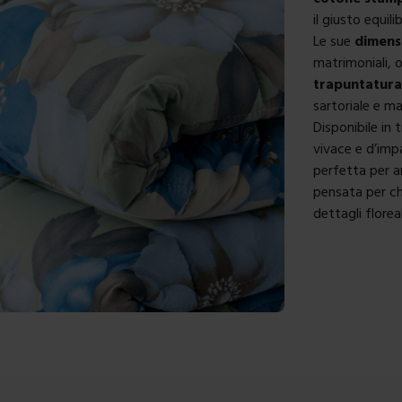
il giusto equil
Le sue
dimens
matrimoniali, 
trapuntatura 
sartoriale e m
Disponibile in 
vivace e d’im
perfetta per am
pensata per chi
dettagli florea