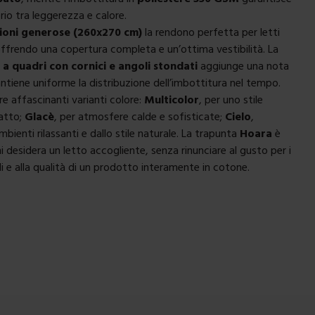
ibrio tra leggerezza e calore.
ioni generose (260x270 cm)
la rendono perfetta per letti
offrendo una copertura completa e un’ottima vestibilità. La
a quadri con cornici e angoli stondati
aggiunge una nota
antiene uniforme la distribuzione dell’imbottitura nel tempo.
tre affascinanti varianti colore:
Multicolor
, per uno stile
patto;
Glacè
, per atmosfere calde e sofisticate;
Cielo
,
bienti rilassanti e dallo stile naturale. La trapunta
Hoara
è
 desidera un letto accogliente, senza rinunciare al gusto per i
li e alla qualità di un prodotto interamente in cotone.