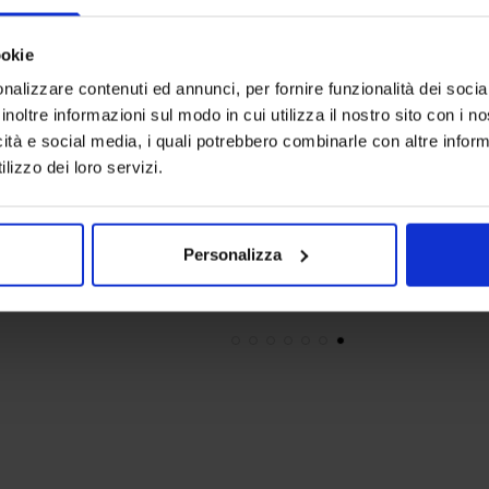
ookie
nalizzare contenuti ed annunci, per fornire funzionalità dei socia
inoltre informazioni sul modo in cui utilizza il nostro sito con i 
icità e social media, i quali potrebbero combinarle con altre inform
Riviera
Riviera
lizzo dei loro servizi.
Trapunta In Microfibra Cassio
Trapunta In
109,90
€
Da
55,00
€
149,90
€
D
Colori disponibili
Colori dispon
Carta da zucchero
Giallo
Rosa
Rosso
Giallo
Personalizza