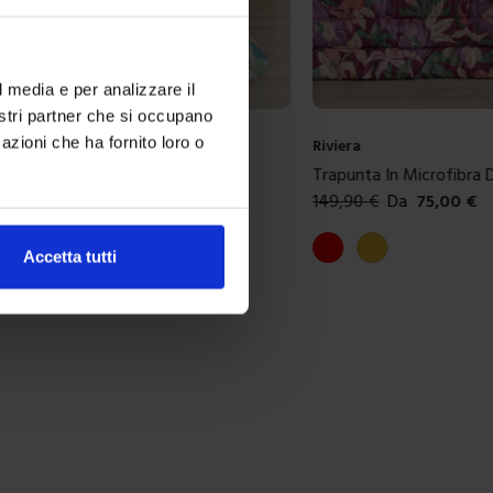
l media e per analizzare il
nostri partner che si occupano
azioni che ha fornito loro o
Riviera
 Microfibra Diana
Trapunta In Cotone Gin
a
75,00
€
149,90
€
Da
75,00
€
ibili
Colori disponibili
Marrone
Multicolore
Accetta tutti