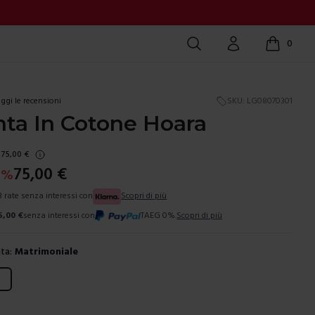
Cerca
Account
0
items in c
ggi le recensioni
SKU:
LG08070301
ta In Cotone Hoara
75,00
€
75,00
€
0
%
3 rate senza interessi con
Scopri di più
5,00
€
senza interessi con
TAEG 0%.
Scopri di più
ta:
Matrimoniale
ura