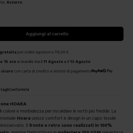
to:
Azzurro
e
Aggiungi al carrello
gratuita
per ordini superiori a
119,00
€
ro
15 ore
e ricevilo tra il
11 Agosto
e il
13 Agosto
sicuro
con carta di credito e sistemi di pagamento
tagli
Conformità
tone HOARA
i colore e morbidezza per riscaldare le notti più fredde. La
imoniale
Hoara
unisce comfort e design in un capo tessile
inosservato. Il
fronte e retro sono realizzati in 100%
pato
, mentre l’imbottitura in
poliestere 350 GSM
garantisce