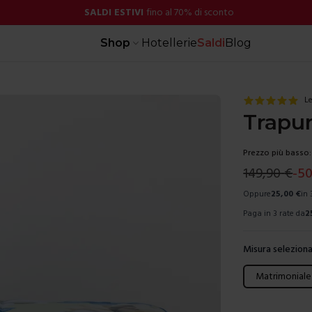
SALDI ESTIVI
fino al 70% di sconto
Shop
Hotellerie
Saldi
Blog
Le
Trapun
Prezzo più basso:
149,90
€
-
5
Oppure
25,00
€
in 
Paga in 3 rate da
2
Misura seleziona
Scegli una mis
Matrimoniale