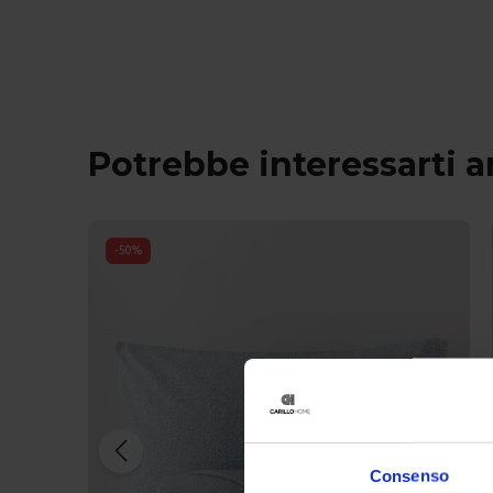
Potrebbe interessarti 
-
50
%
Consenso