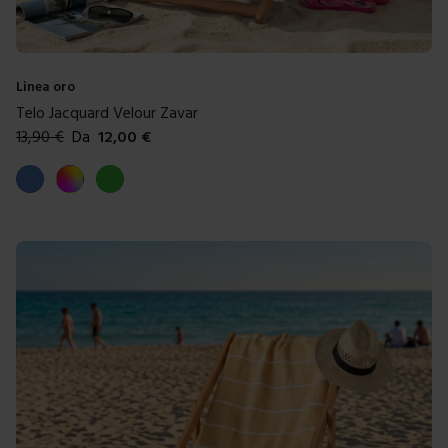
Linea oro
Telo Jacquard Velour Zavar
13,90
€
Da
12,00
€
Colori disponibili
Blue
Multicolore
Verde