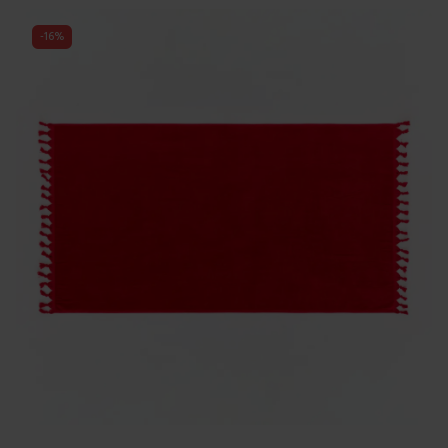
-
16
%