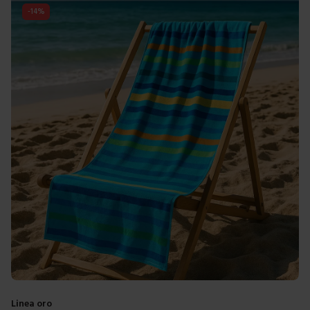
-
14
%
Linea oro