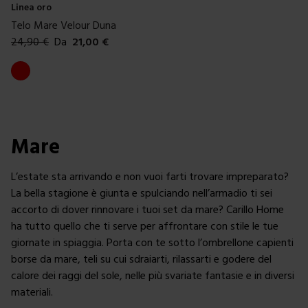
Linea oro
Telo Mare Velour Duna
24,90
€
Da
21,00
€
Colori disponibili
Rosso
Mare
L’estate sta arrivando e non vuoi farti trovare impreparato?
La bella stagione è giunta e spulciando nell’armadio ti sei
accorto di dover rinnovare i tuoi set da mare? Carillo Home
ha tutto quello che ti serve per affrontare con stile le tue
giornate in spiaggia. Porta con te sotto l’ombrellone capienti
borse da mare, teli su cui sdraiarti, rilassarti e godere del
calore dei raggi del sole, nelle più svariate fantasie e in diversi
materiali.