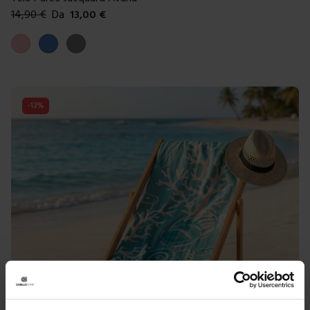
14,90
€
Da
13,00
€
Colori disponibili
Rosa
Blue
Grigio
-
13
%