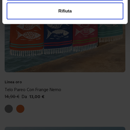
Rifiuta
Linea oro
Telo Pareo Con Frange Nemo
14,90
€
Da
13,00
€
Colori disponibili
Grigio
Arancione