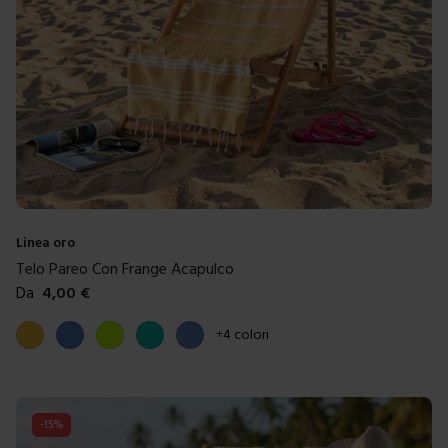
Linea oro
Telo Pareo Con Frange Acapulco
Da
4,00
€
Colori disponibili
Giallo
Blue
Verde acido
Tiffany
Blu denim
+
4
colori
-
15
%