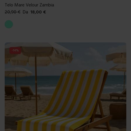
Telo Mare Velour Zambia
20,90
€
Da
18,00
€
Colori disponibili
Acqua marina
-
14
%