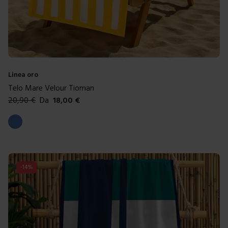
Linea oro
Telo Mare Velour Tioman
20,90
€
Da
18,00
€
Colori disponibili
Blue
-
14
%