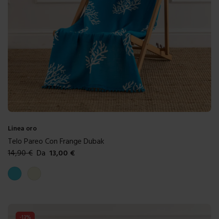
Linea oro
Telo Pareo Con Frange Dubak
14,90
€
Da
13,00
€
Colori disponibili
Azzurro
Beige
-
13
%