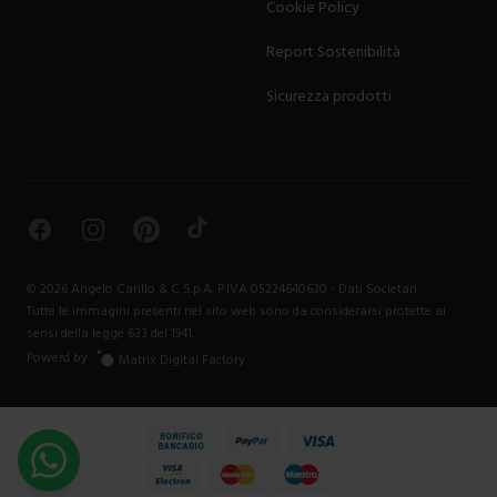
Cookie Policy
Report Sostenibilità
Sicurezza prodotti
Facebook
Instagram
Pinterest
TikTok
©
2026
Angelo Carillo & C S.p.A. P.IVA 05224640630 -
Dati Societari
Tutte le immagini presenti nel sito web sono da considerarsi protette ai
sensi della legge 633 del 1941.
Powerd by
Matrix Digital Factory