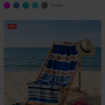
Colori disponibili
Fucsia
Blue
Tiffany
Azzurro
Grigio
+
2
colori
-
14
%