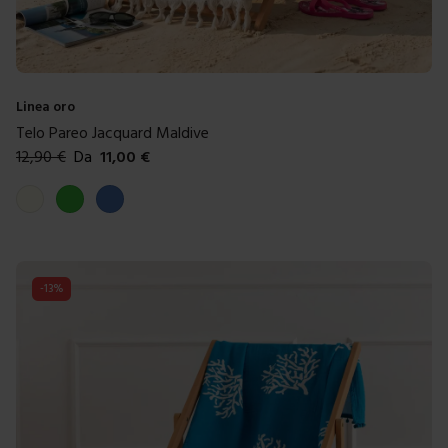
Linea oro
Telo Pareo Jacquard Maldive
12,90
€
Da
11,00
€
Colori disponibili
Lino
Verde
Blue
-
13
%