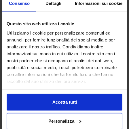
Consenso
Dettagli
Informazioni sui cookie
Questo sito web utilizza i cookie
Utilizziamo i cookie per personalizzare contenuti ed
Linea oro
annunci, per fornire funzionalità dei social media e per
Telo Pareo Con Frange Iglas
analizzare il nostro traffico. Condividiamo inoltre
14,90
€
Da
13,00
€
informazioni sul modo in cui utilizza il nostro sito con i
Colori disponibili
nostri partner che si occupano di analisi dei dati web,
Verde
Azzurro
Rosa
pubblicità e social media, i quali potrebbero combinarle
con altre informazioni che ha fornito loro o che hanno
raccolto dal suo utilizzo dei loro servizi.
-
13
%
Accetta tutti
Personalizza