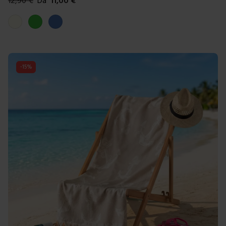
12,90
€
Da
11,00
€
Colori disponibili
Lino
Verde
Blue
-
15
%