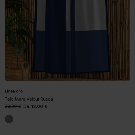
Linea oro
Telo Mare Velour Rueda
20,90
€
Da
18,00
€
Colori disponibili
Grigio