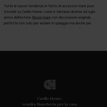
Tutte le nuove tendenze in fatto di accessori mare puoi
trovarle su Carillo Home: colori e fantasie diverse ad ogni
arrivo dell’estate.
Borse mare
con decorazioni originali,
perfette non solo per andare in spiaggia ma anche per
passeggiare di giorno in una pausa dalla tintarella estiva.
Un ampio assortimento di teli da mare colorati e nelle
fantasie più allegre, ideali per una vacanza spensierata da
trascorrere in compagnia tra sole e mare. I teli Carillo Home
sono disponibili in spugna e cotone, sono tutti lavabili
facilmente in lavatrice e poco ingombranti. Abbiamo anche
una selezione di teli per il lettino, comodi e facili da portare e
riporre, dotati anche di tasche per tenere al sicuro telefono,
apparecchiature elettroniche ed altri oggetti in modo che
siano al riparo dalla sabbia e dalle intemperie del bagnasciuga.
Carillo Home:
vendita Biancheria per la casa