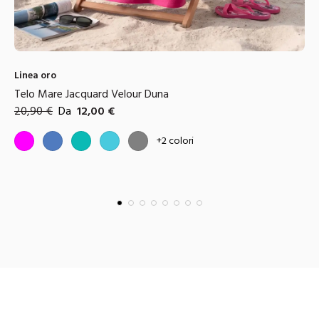
Linea oro
Telo Mare Jacquard Velour Duna
20,90
€
Da
12,00
€
Colori disponibili
Fucsia
Blue
Tiffany
Azzurro
Grigio
+
2
colori