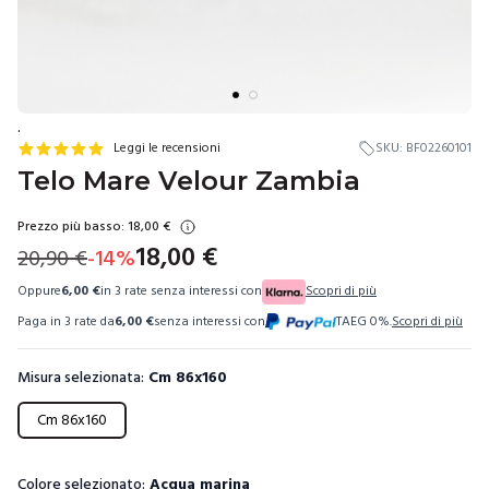
.
Leggi le recensioni
SKU:
BF02260101
Telo Mare Velour Zambia
Prezzo più basso:
18,00
€
18,00
€
20,90
€
-
14
%
Oppure
6,00
€
in 3 rate senza interessi con
Scopri di più
Paga in 3 rate da
6,00
€
senza interessi con
TAEG 0%.
Scopri di più
Misura selezionata:
Cm 86x160
Scegli una misura
Cm 86x160
Colore selezionato:
Acqua marina