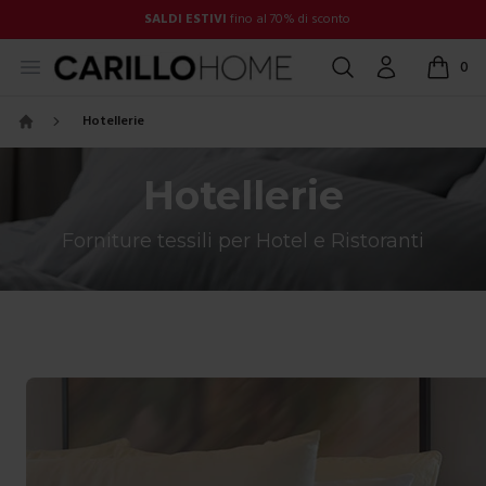
SALDI ESTIVI
fino al 70% di sconto
Open menu
Cerca
Account
0
items in
Hotellerie
Home
Hotellerie
Forniture tessili per Hotel e Ristoranti