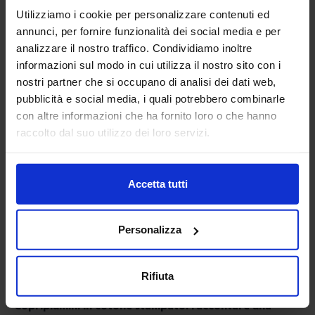
come malva, ottanio e senape, studiati per adattarsi sia ad
Utilizziamo i cookie per personalizzare contenuti ed
ambienti classici che a interni dal taglio più contemporaneo.
annunci, per fornire funzionalità dei social media e per
analizzare il nostro traffico. Condividiamo inoltre
I motivi decorativi giocano su geometrie delicate e pattern
informazioni sul modo in cui utilizza il nostro sito con i
dalla sensibilità moderna, senza eccessi, perfetti per
nostri partner che si occupano di analisi dei dati web,
lenzuola che non fanno sudare
.
pubblicità e social media, i quali potrebbero combinarle
con altre informazioni che ha fornito loro o che hanno
Stone washed: il bello dell'imperfezione
raccolto dal suo utilizzo dei loro servizi.
I
trapuntini
con finitura stone washed introducono nella
collezione un'anima più materica e disinvolta. Il trattamento
Accetta tutti
conferisce al tessuto un aspetto naturalmente morbido e
leggermente vissuto, come se fosse già stato amato e
Personalizza
usato a lungo, e il grande vantaggio pratico di non
richiedere stiratura. Sono perfetti per chi ama un letto
dall'aspetto curato ma rilassato, senza rigidità.
Rifiuta
Copripiumini in cotone stampato: raccontare una