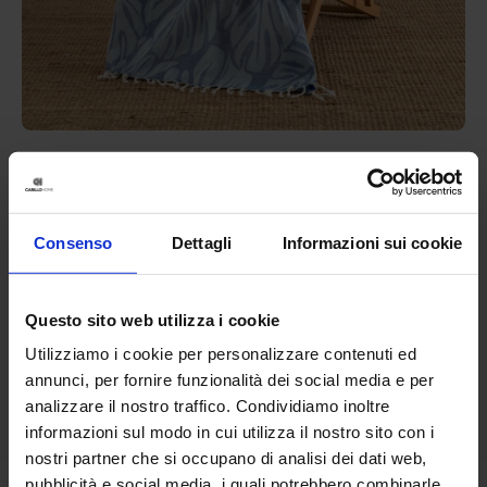
Linea oro
Telo Pareo Jacquard Avana
14,90
€
Da
13,00
€
Consenso
Dettagli
Informazioni sui cookie
Colori disponibili
Rosa
Blue
Grigio
Questo sito web utilizza i cookie
Utilizziamo i cookie per personalizzare contenuti ed
annunci, per fornire funzionalità dei social media e per
analizzare il nostro traffico. Condividiamo inoltre
informazioni sul modo in cui utilizza il nostro sito con i
nostri partner che si occupano di analisi dei dati web,
pubblicità e social media, i quali potrebbero combinarle