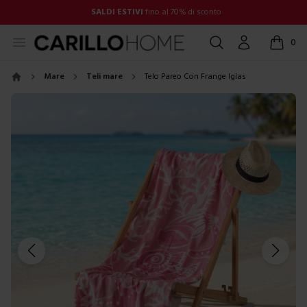
SALDI ESTIVI
fino al 70% di sconto
Open menu
Cerca
Account
0
items in
Mare
Teli mare
Telo Pareo Con Frange Iglas
Home