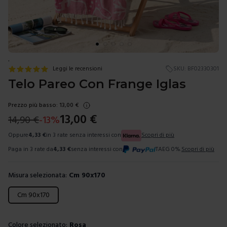
.
Leggi le recensioni
SKU:
BF02330301
Telo Pareo Con Frange Iglas
Prezzo più basso:
13,00
€
13,00
€
14,90
€
-
13
%
Oppure
4,33
€
in 3 rate senza interessi con
Scopri di più
Paga in 3 rate da
4,33
€
senza interessi con
TAEG 0%.
Scopri di più
Misura selezionata:
Cm 90x170
Scegli una misura
Cm 90x170
Colore selezionato:
Rosa