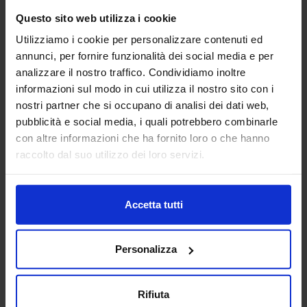
Questo sito web utilizza i cookie
Utilizziamo i cookie per personalizzare contenuti ed
Linea oro
annunci, per fornire funzionalità dei social media e per
Telo Pareo Jacquard Avana
analizzare il nostro traffico. Condividiamo inoltre
14,90
€
Da
13,00
€
informazioni sul modo in cui utilizza il nostro sito con i
Colori disponibili
Rosa
Blue
Grigio
nostri partner che si occupano di analisi dei dati web,
pubblicità e social media, i quali potrebbero combinarle
con altre informazioni che ha fornito loro o che hanno
raccolto dal suo utilizzo dei loro servizi.
Accetta tutti
Personalizza
Rifiuta