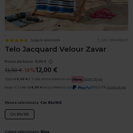
.
Leggi le recensioni
SKU:
BF02460201
Telo Jacquard Velour Zavar
Prezzo più basso:
12,00
€
12,00
€
13,90
€
-
14
%
Oppure
4,00
€
in 3 rate senza interessi con
Scopri di più
Paga in 3 rate da
4,00
€
senza interessi con
TAEG 0%.
Scopri di più
Misura selezionata:
Cm 86x160
Scegli una misura
Cm 86x160
Colore selezionato:
Blue