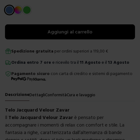
Scegli un colore
Aggiungi al carrello
Spedizione gratuita
per ordini superiori a
119,00
€
Ordina
entro
7 ore
e ricevilo tra il
11 Agosto
e il
13 Agosto
Pagamento sicuro
con carta di credito e sistemi di pagamento
Descrizione
Dettagli
Conformità
Cura e lavaggio
Telo Jacquard Velour Zavar
Il
Telo Jacquard Velour Zavar
è pensato per
accompagnare i momenti di relax con comfort e stile. La
fantasia a righe, caratterizzata dall’alternanza di bande
doppie e sottili, dona al telo un look moderno e dinamico,