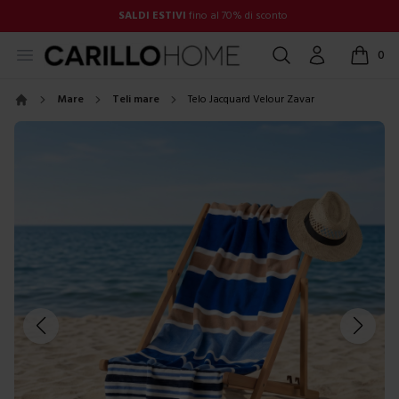
SALDI ESTIVI
fino al 70% di sconto
Open menu
Cerca
Account
0
items in
Mare
Teli mare
Telo Jacquard Velour Zavar
Home