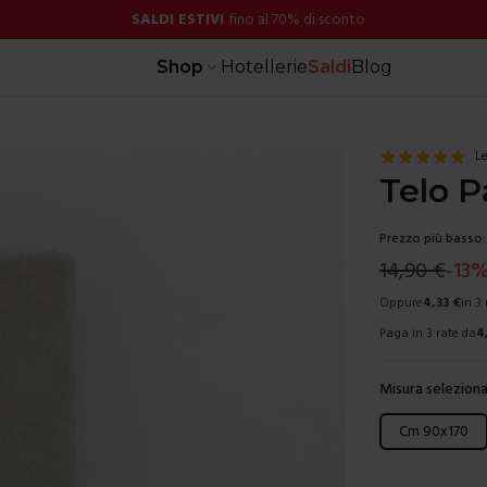
SALDI ESTIVI
fino al 70% di sconto
Shop
Hotellerie
Saldi
Blog
Le
Telo 
Prezzo più basso:
14,90
€
-
13
Oppure
4,33
€
in 3
Paga in 3 rate da
4
Misura seleziona
Scegli una mis
Cm 90x170