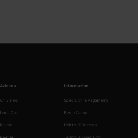
Azienda
Informazioni
Chi Siamo
Spedizioni e Pagamenti
Linea Oro
Resi e Cambi
Riviera
Diritto di Recesso
Reevèr
Termini e Condizioni