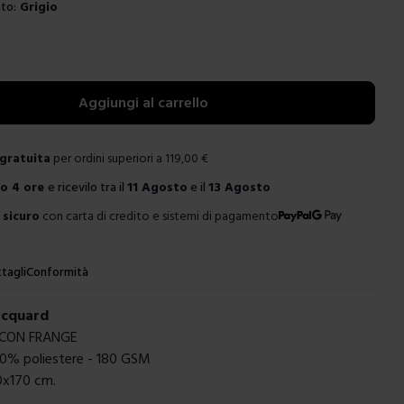
to:
Grigio
e
Aggiungi al carrello
gratuita
per ordini superiori a
119,00
€
ro
4 ore
e ricevilo tra il
11 Agosto
e il
13 Agosto
sicuro
con carta di credito e sistemi di pagamento
tagli
Conformità
acquard
 CON FRANGE
0% poliestere - 180 GSM
0x170 cm.