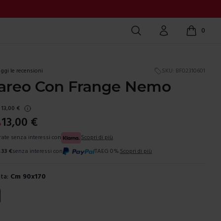
Cerca
Account
0
items in c
ggi le recensioni
SKU:
BF02310601
Pareo Con Frange Nemo
13,00
€
13,00
€
%
 rate senza interessi con
Scopri di più
,33
€
senza interessi con
TAEG 0%.
Scopri di più
ta:
Cm 90x170
ura