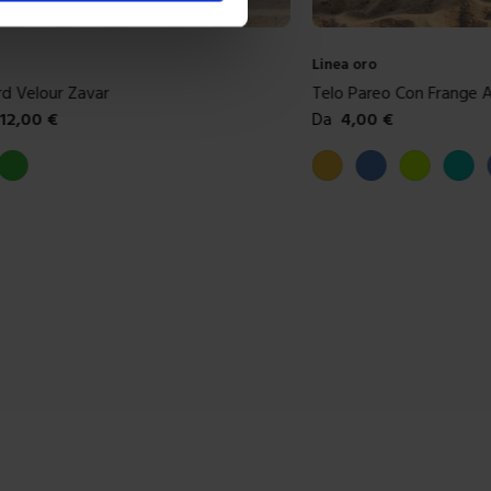
Linea oro
Con Frange Acapulco
Telo Pareo Jacquard Car
12,90
€
Da
11,00
€
ibili
Colori disponibili
Verde acido
Tiffany
Blu denim
Lino
Verde
Blue
+
4
colori