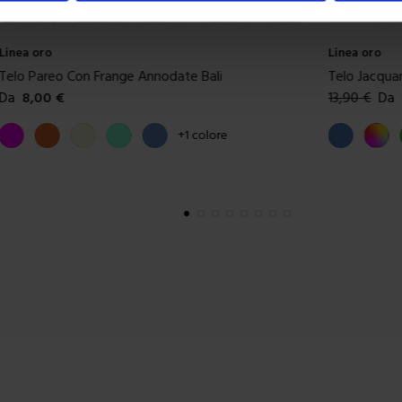
Linea oro
Linea oro
Telo Jacquard Velour Zavar
Telo Pareo 
13,90
€
Da
12,00
€
Da
4,00
€
Colori disponibili
Colori dispon
Blue
Multicolore
Verde
Giallo
Blue