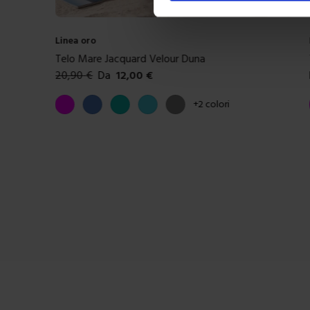
Linea oro
Telo Pareo Con Frange Annodate Bali
Da
8,00
€
Colori disponibili
Fucsia
Arancione
Beige
Acqua marina
Blu denim
+
1
colore