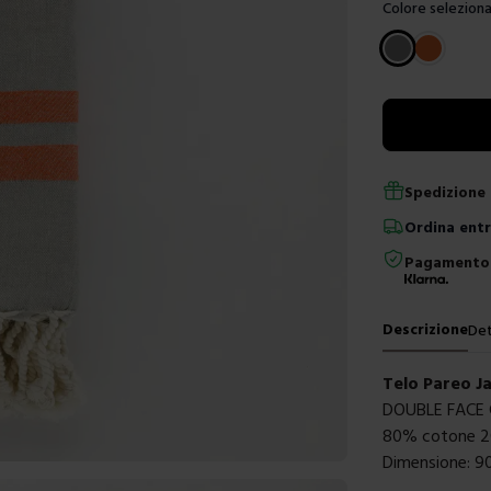
Colore seleziona
Scegli un color
Spedizione 
Ordina
ent
Pagamento 
Descrizione
Det
Telo Pareo J
DOUBLE FACE
80% cotone 2
Dimensione: 9