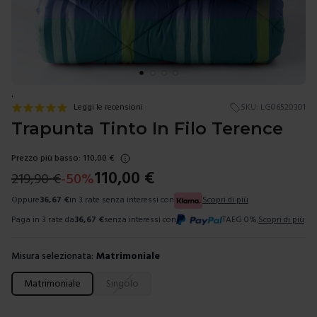
.
Leggi le recensioni
SKU:
LG06520301
Trapunta Tinto In Filo Terence
Prezzo più basso:
110,00
€
110,00
€
219,90
€
-
50
%
Oppure
36,67
€
in 3 rate senza interessi con
Scopri di più
Paga in 3 rate da
36,67
€
senza interessi con
TAEG 0%.
Scopri di più
Misura selezionata:
Matrimoniale
Scegli una misura
Matrimoniale
Singolo