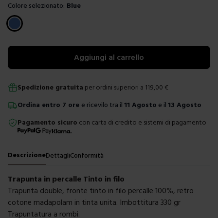
Colore selezionato:
Blue
Scegli un colore
Aggiungi al carrello
Spedizione gratuita
per ordini superiori a
119,00
€
Ordina
entro
7 ore
e ricevilo tra il
11 Agosto
e il
13 Agosto
Pagamento sicuro
con carta di credito e sistemi di pagamento
Descrizione
Dettagli
Conformità
Trapunta in percalle Tinto in filo
Trapunta double, fronte tinto in filo percalle 100%, retro
cotone madapolam in tinta unita. Imbottitura 330 gr
Trapuntatura a rombi.