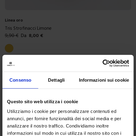
Linea oro
Tris Strofinacci Limone
9,90
€
Da
8,00
€
Colori disponibili
Giallo
Strofinacci e Tovaglioli
Consenso
Dettagli
Informazioni sui cookie
Organizza la tua cucina con stile con i nostri accessori da
Questo sito web utilizza i cookie
cucina. Indispensabili, funzionali e pratici, impreziosite la
vostra tavola donando un tocco in più allo spazio domestico.
Utilizziamo i cookie per personalizzare contenuti ed
Per la vendita online di prodotti come Accessori da cucina
annunci, per fornire funzionalità dei social media e per
proponiamo una vasta scelta, rifiniti attentamente in ogni
analizzare il nostro traffico. Condividiamo inoltre
dettaglio e disponibili in varie combinazioni di motivi e colori.
informazioni sul modo in cui utilizza il nostro sito con i