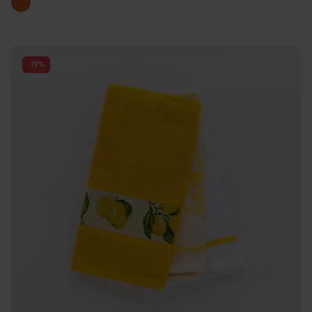
Arancione
-
19
%