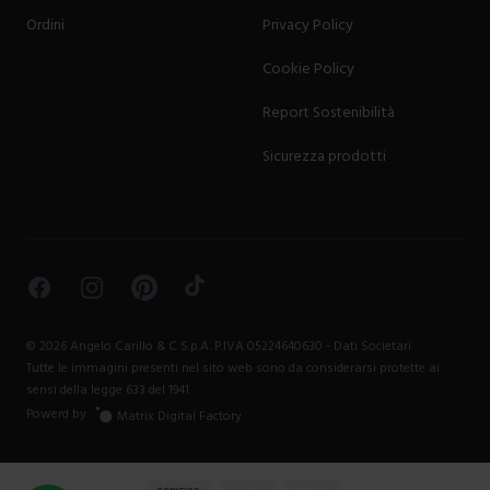
Ordini
Privacy Policy
Cookie Policy
Report Sostenibilità
Sicurezza prodotti
Facebook
Instagram
Pinterest
TikTok
©
2026
Angelo Carillo & C S.p.A. P.IVA 05224640630 -
Dati Societari
Tutte le immagini presenti nel sito web sono da considerarsi protette ai
sensi della legge 633 del 1941.
Powerd by
Matrix Digital Factory