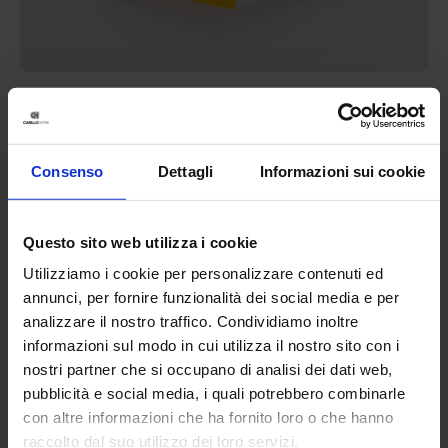
Linea oro
Tris Strofinacci Limone
9,90
€
Da
8,00
€
Consenso
Dettagli
Informazioni sui cookie
Colori disponibili
Giallo
Questo sito web utilizza i cookie
Utilizziamo i cookie per personalizzare contenuti ed
annunci, per fornire funzionalità dei social media e per
analizzare il nostro traffico. Condividiamo inoltre
informazioni sul modo in cui utilizza il nostro sito con i
nostri partner che si occupano di analisi dei dati web,
pubblicità e social media, i quali potrebbero combinarle
con altre informazioni che ha fornito loro o che hanno
raccolto dal suo utilizzo dei loro servizi.