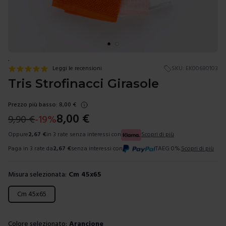
.
Leggi le recensioni
SKU:
EK00680103
Tris Strofinacci Girasole
Prezzo più basso:
8,00
€
8,00
€
9,90
€
-
19
%
Oppure
2,67
€
in 3 rate senza interessi con
Scopri di più
Paga in 3 rate da
2,67
€
senza interessi con
TAEG 0%.
Scopri di più
Misura selezionata:
Cm 45x65
Scegli una misura
Cm 45x65
Colore selezionato:
Arancione