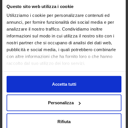
Questo sito web utilizza i cookie
Utilizziamo i cookie per personalizzare contenuti ed
Linea oro
annunci, per fornire funzionalità dei social media e per
Tenda Confezionata Madagascar
analizzare il nostro traffico. Condividiamo inoltre
17,90
€
Da
15,00
€
informazioni sul modo in cui utilizza il nostro sito con i
Colori disponibili
Multicolore
nostri partner che si occupano di analisi dei dati web,
pubblicità e social media, i quali potrebbero combinarle
con altre informazioni che ha fornito loro o che hanno
raccolto dal suo utilizzo dei loro servizi.
Accetta tutti
Personalizza
Rifiuta