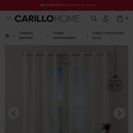
SALDI ESTIVI
fino al 70% di sconto
Open menu
Cerca
Account
0
items in
Tende e
Tende
Tenda Confezionata
bastoni
confezionate
Sirius
Home