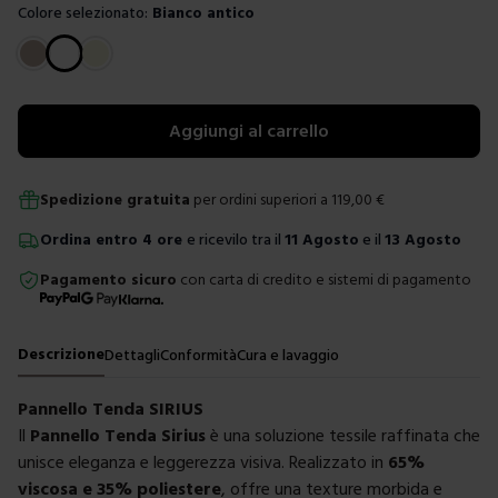
Colore selezionato:
Bianco antico
Scegli un colore
Aggiungi al carrello
Spedizione gratuita
per ordini superiori a
119,00
€
Ordina
entro
4 ore
e ricevilo tra il
11 Agosto
e il
13 Agosto
Pagamento sicuro
con carta di credito e sistemi di pagamento
Descrizione
Dettagli
Conformità
Cura e lavaggio
Pannello Tenda SIRIUS
Il
Pannello Tenda Sirius
è una soluzione tessile raffinata che
unisce eleganza e leggerezza visiva. Realizzato in
65%
viscosa e 35% poliestere
, offre una texture morbida e