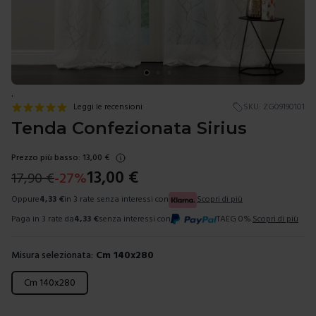
.
Leggi le recensioni
SKU:
ZG09190101
Tenda Confezionata Sirius
Prezzo più basso:
13,00
€
13,00
€
17,90
€
-
27
%
Oppure
4,33
€
in 3 rate senza interessi con
Scopri di più
Paga in 3 rate da
4,33
€
senza interessi con
TAEG 0%.
Scopri di più
Misura selezionata:
Cm 140x280
Scegli una misura
Cm 140x280