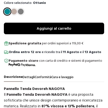
Colore selezionato:
Ottanio
Scegli un colore
Aggiungi al carrello
Spedizione gratuita
per ordini superiori a
119,00
€
Ordina
entro
12 ore
e ricevilo tra il
11 Agosto
e il
13 Agosto
Pagamento sicuro
con carta di credito e sistemi di pagamento
Descrizione
Dettagli
Conformità
Cura e lavaggio
Pannello Tenda Devoreh NAGOYA
Il
Pannello Tenda Devoreh NAGOYA
è una proposta
sofisticata che unisce design contemporaneo e ricercatezza
materica. Realizzato in
87% viscosa e 13% poliestere
, il