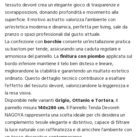
tessuto devoré crea un elegante gioco di trasparenze e
sovrapposizioni, donando profondità e movimento alla
superficie. Il motivo astratto valorizza l’ambiente con
un’estetica moderna e dinamica, perfetta per living, sale da
pranzo o spazi professionali dal gusto attuale.
La confezione con
borchie
consente un’installazione pratica
su bastoni per tende, assicurando una caduta regolare e
armoniosa del pannello. La
finitura con piombo
applicata sul
bordo inferiore mantiene il telo ben disteso e lineare,
migliorandone la stabilità e garantendo un risultato estetico
ordinato. Questo dettaglio tecnico contribuisce a esaltare
l’effetto del tessuto devoré, valorizzandone la leggerezza e
la resa visiva.
Disponibile nelle varianti
Grigio, Ottanio e Tortora
, il
pannello misura
140x280 cm.
Il Pannello Tenda Devoreh
NAGOYA rappresenta una scelta ideale per chi desidera un
complemento tessile elegante e distintivo, capace di filtrare
la luce naturale con raffinatezza e di arricchire l’ambiente con
un tocco decorativo contemporaneo.