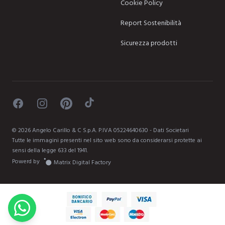
Cookie Policy
Report Sostenibilità
Sicurezza prodotti
Facebook
Instagram
Pinterest
TikTok
©
2026
Angelo Carillo & C S.p.A. P.IVA 05224640630 -
Dati Societari
Tutte le immagini presenti nel sito web sono da considerarsi protette ai
sensi della legge 633 del 1941.
Powerd by
Matrix Digital Factory