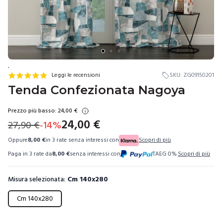
.
Leggi le recensioni
SKU:
ZG09150201
Tenda Confezionata Nagoya
Prezzo più basso:
24,00
€
24,00
€
27,90
€
-
14
%
Oppure
8,00
€
in 3 rate senza interessi con
Scopri di più
Paga in 3 rate da
8,00
€
senza interessi con
TAEG 0%.
Scopri di più
Misura selezionata:
Cm 140x280
Scegli una misura
Cm 140x280