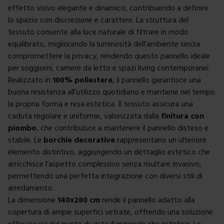
effetto visivo elegante e dinamico, contribuendo a definire
lo spazio con discrezione e carattere. La struttura del
tessuto consente alla luce naturale di filtrare in modo
equilibrato, migliorando la luminosità dell’ambiente senza
compromettere la privacy, rendendo questo pannello ideale
per soggiorni, camere da letto e spazi living contemporanei.
Realizzato in
100% poliestere
, il pannello garantisce una
buona resistenza all’utilizzo quotidiano e mantiene nel tempo
la propria forma e resa estetica. Il tessuto assicura una
caduta regolare e uniforme, valorizzata dalla
finitura con
piombo
, che contribuisce a mantenere il pannello disteso e
stabile. Le
borchie decorative
rappresentano un ulteriore
elemento distintivo, aggiungendo un dettaglio estetico che
arricchisce l’aspetto complessivo senza risultare invasivo,
permettendo una perfetta integrazione con diversi stili di
arredamento.
La dimensione
140x280 cm
rende il pannello adatto alla
copertura di ampie superfici vetrate, offrendo una soluzione
efficace sia dal punto di vista funzionale che estetico. Le