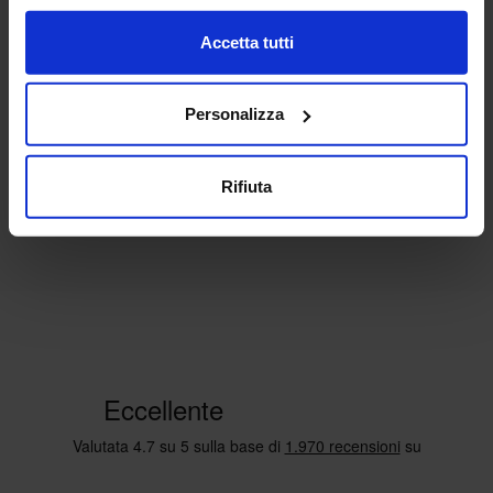
Tenda Confezionata Kelly
Accetta tutti
15,90
€
Da
14,00
€
Colori disponibili
Tiffany
Arancione
Rosa
Personalizza
Rifiuta