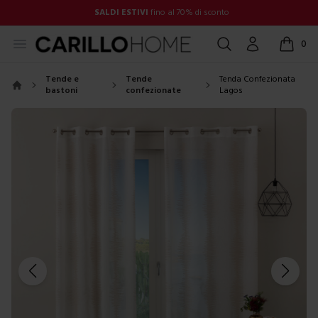
SALDI ESTIVI
fino al 70% di sconto
Open menu
Cerca
Account
0
items in
Tende e
Tende
Tenda Confezionata
bastoni
confezionate
Lagos
Home