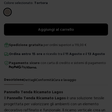
Colore selezionato:
Tortora
Scegli un colore
Aggiungi al carrello
Spedizione gratuita
per ordini superiori a
119,00
€
Ordina
entro
15 ore
e ricevilo tra il
11 Agosto
e il
13 Agosto
Pagamento sicuro
con carta di credito e sistemi di pagamento
Descrizione
Dettagli
Conformità
Cura e lavaggio
Pannello Tenda Ricamato Lagos
Il
Pannello Tenda Ricamato Lagos
è una soluzione tessile
progettata per valorizzare gli ambienti con un elemento
decorativo raffinato e funzionale. Il ricamo verticale crea un