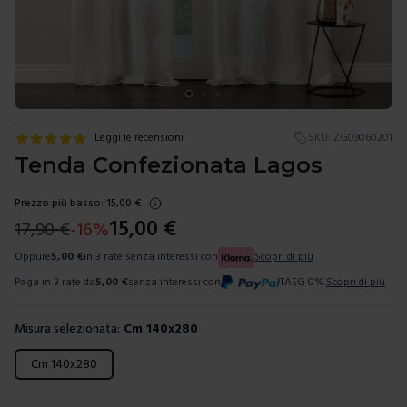
.
Leggi le recensioni
SKU:
ZG09060201
Tenda Confezionata Lagos
Prezzo più basso:
15,00
€
15,00
€
17,90
€
-
16
%
Oppure
5,00
€
in 3 rate senza interessi con
Scopri di più
Paga in 3 rate da
5,00
€
senza interessi con
TAEG 0%.
Scopri di più
Misura selezionata:
Cm 140x280
Scegli una misura
Cm 140x280