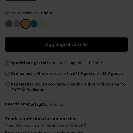
Colore selezionato:
Giallo
Scegli un colore
Aggiungi al carrello
Spedizione gratuita
per ordini superiori a
119,00
€
Ordina
entro
5 ore
e ricevilo tra il
11 Agosto
e il
13 Agosto
Pagamento sicuro
con carta di credito e sistemi di pagamento
Descrizione
Dettagli
Conformità
Tenda confezionata con borchie
Pannello in velluto di dimensioni 140x280.
Il prezzo si intende per singolo pannello.