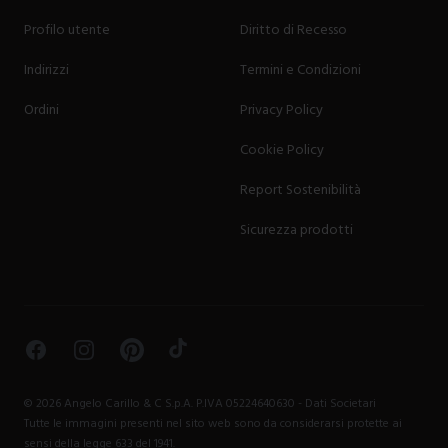
Profilo utente
Diritto di Recesso
Indirizzi
Termini e Condizioni
Ordini
Privacy Policy
Cookie Policy
Report Sostenibilità
Sicurezza prodotti
Facebook
Instagram
Pinterest
TikTok
©
2026
Angelo Carillo & C S.p.A. P.IVA 05224640630 -
Dati Societari
Tutte le immagini presenti nel sito web sono da considerarsi protette ai
sensi della legge 633 del 1941.