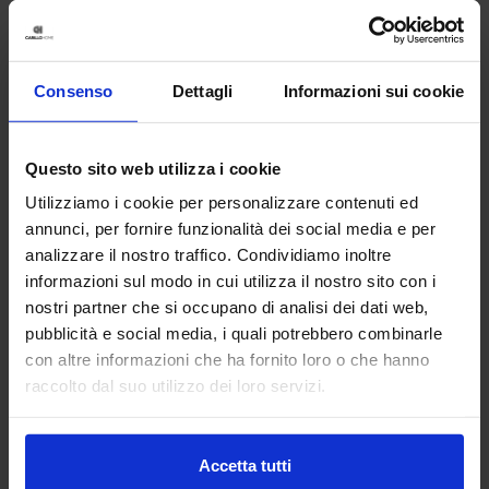
Consenso
Dettagli
Informazioni sui cookie
Questo sito web utilizza i cookie
Utilizziamo i cookie per personalizzare contenuti ed
annunci, per fornire funzionalità dei social media e per
analizzare il nostro traffico. Condividiamo inoltre
informazioni sul modo in cui utilizza il nostro sito con i
nostri partner che si occupano di analisi dei dati web,
pubblicità e social media, i quali potrebbero combinarle
Linea oro
con altre informazioni che ha fornito loro o che hanno
In Ciniglia Bliss
Tenda Confezionata F
raccolto dal suo utilizzo dei loro servizi.
€
34,90
€
Da
24,00
€
Colori disponibili
ttanio
Tortora
Avorio
Accetta tutti