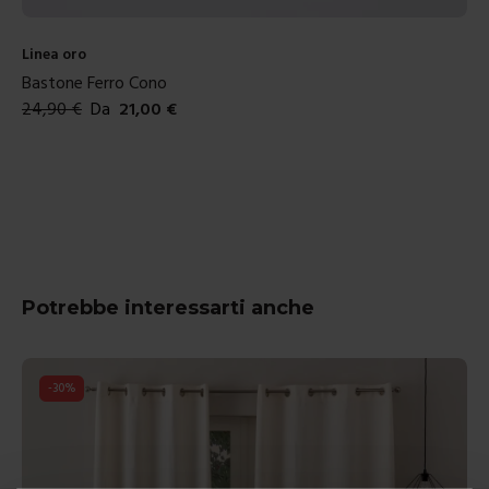
Linea oro
Bastone Ferro Glass
27,90
€
Da
24,00
€
Colori disponibili
Potrebbe interessarti anche
-
31
%