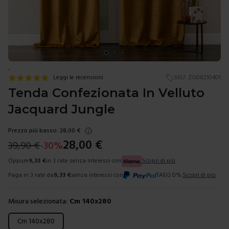
.
Leggi le recensioni
SKU:
ZG08210401
Tenda Confezionata In Velluto
Jacquard Jungle
Prezzo più basso:
28,00
€
28,00
€
39,90
€
-
30
%
Oppure
9,33
€
in 3 rate senza interessi con
Scopri di più
Paga in 3 rate da
9,33
€
senza interessi con
TAEG 0%.
Scopri di più
Misura selezionata:
Cm 140x280
Scegli una misura
Cm 140x280