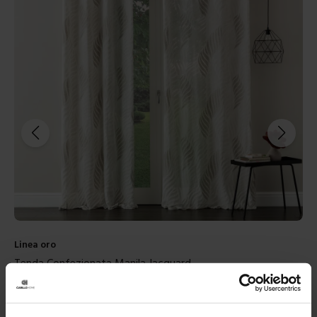
Linea oro
Tenda Confezionata Manila Jacquard
39,90
€
Da
20,00
€
Colori disponibili