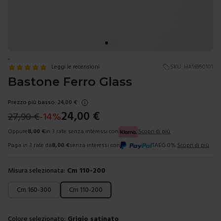
.
Leggi le recensioni
SKU:
HA16950101
Bastone Ferro Glass
Prezzo più basso:
24,00
€
24,00
€
27,90
€
-
14
%
Oppure
8,00
€
in 3 rate senza interessi con
Scopri di più
Paga in 3 rate da
8,00
€
senza interessi con
TAEG 0%.
Scopri di più
Misura selezionata:
Cm 110-200
Scegli una misura
Cm 160-300
Cm 110-200
Colore selezionato:
Grigio satinato