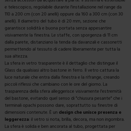
e telescopico, regolabile durante l'installazione nel range da
110 a 200 cm (con 20 anelli) oppure da 160 a 300 cm (con 30
anelli). Il diametro del tubo è di 20 mm, sezione che
garantisce solidità e buona portata senza appesantire
visivamente la finestra. Le staffe, con sporgenza di 11 cm
dalla parete, distanziano la tenda da davanzali e cassonetti
permettendo al tessuto di cadere liberamente per tutta la
sua altezza.
La sfera in vetro trasparente è il dettaglio che distingue il
Glass da qualsiasi altro bastone in ferro. Il vetro cattura la
luce naturale che entra dalla finestra e la rifrange, creando
piccoli riflessi che cambiano con le ore del giorno. La
trasparenza della sfera alleggerisce visivamente l'estremità
del bastone, evitando quel senso di "chiusura pesante" che i
terminali opachi possono dare, soprattutto su finestre di
dimensioni contenute. È un
design che unisce presenza e
leggerezza
: il vetro si nota, brilla, decora, ma non ingombra.
La sfera è solida e ben ancorata al tubo, progettata per