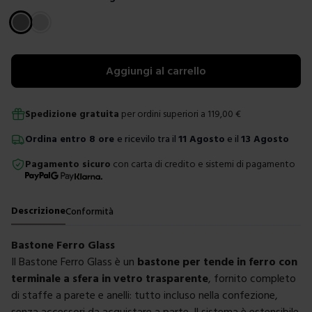
Scegli un colore
Aggiungi al carrello
Spedizione gratuita
per ordini superiori a
119,00
€
Ordina
entro
8 ore
e ricevilo tra il
11 Agosto
e il
13 Agosto
Pagamento sicuro
con carta di credito e sistemi di pagamento
Descrizione
Conformità
Bastone Ferro Glass
Il Bastone Ferro Glass è un
bastone per tende in ferro con
terminale a sfera in vetro trasparente
, fornito completo
di staffe a parete e anelli: tutto incluso nella confezione,
senza accessori da acquistare a parte. Il sistema è estensibile