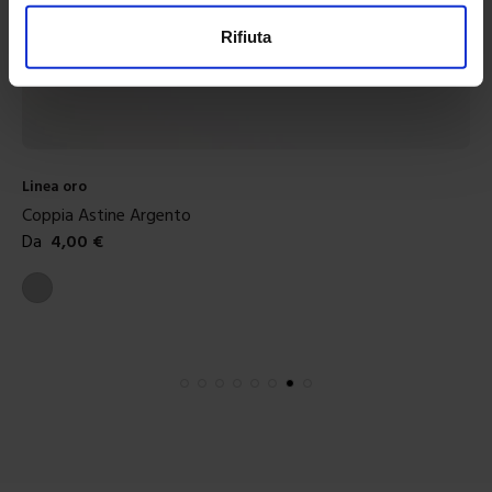
Rifiuta
Linea oro
Coppia Astine Argento
Da
4,00
€
Colori disponibili
Argento