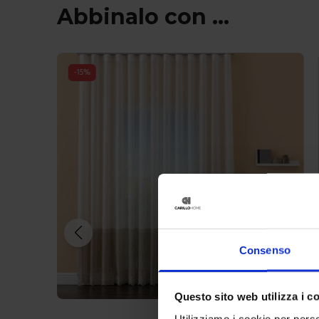
Abbinalo con ...
-
15
%
Consenso
Questo sito web utilizza i c
Utilizziamo i cookie per perso