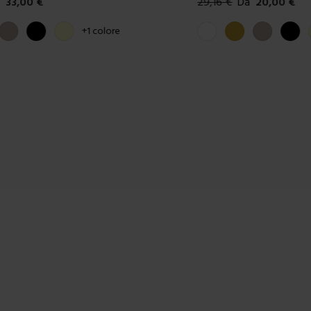
33,00
€
29,16
€
Da
20,00
€
ibili
Colori disponibili
Tortora
Nero
Crema
Bianco
Oro
Tortora
Nero
+
1
colore