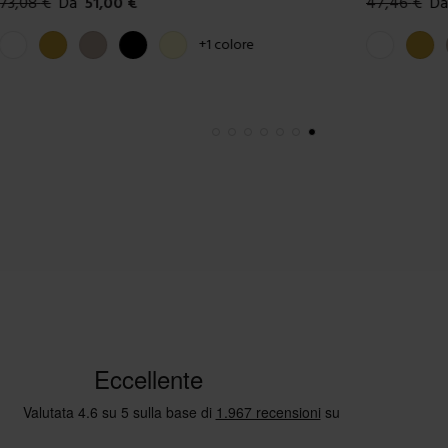
73,08
€
Da
51,00
€
47,46
€
Da
Colori disponibili
Colori dispon
Bianco
Oro
Tortora
Nero
Crema
Bianco
Oro
+
1
colore