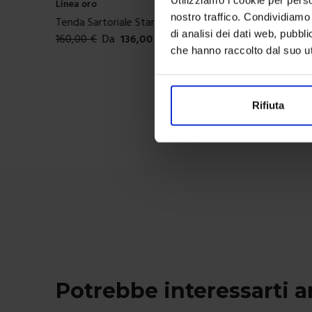
Linea oro
nostro traffico. Condividiamo 
le Star Con Smerlo
Tenda Sartoriale Cataluna 
di analisi dei dati web, pubbl
36,00
€
200,00
€
Da
170,00
€
che hanno raccolto dal suo uti
i
Colori disponibili
Rifiuta
Potrebbe interessarti 