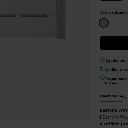
Colore seleziona
Scegli un color
Spedizione 
Ordina
e ric
Pagamento 
Descrizione
Con
Bastone Wave
Il Bastone Wa
a soffitto p