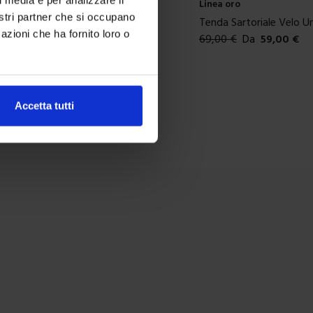
Linea oro
nostri partner che si occupano
Tenda Sartoriale Velo Unito
azioni che ha fornito loro o
69,00
€
Da
59,00
€
Colori disponibili
Accetta tutti