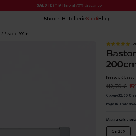
SALDI ESTIVI
fino al 70% di sconto
Shop
Hotellerie
Saldi
Blog
o A Strappo 200cm
Le
Baston
200c
Prezzo più basso:
112,70
€
-
15
Oppure
32,00
€
in 
Paga in 3 rate da
3
Misura seleziona
Scegli una mis
Cm 200