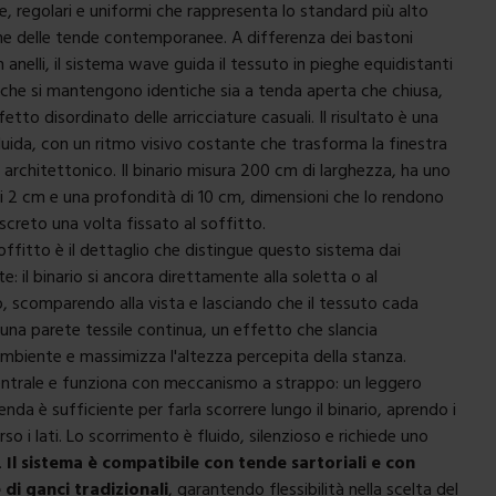
, regolari e uniformi che rappresenta lo standard più alto
ne delle tende contemporanee. A differenza dei bastoni
n anelli, il sistema wave guida il tessuto in pieghe equidistanti
che si mantengono identiche sia a tenda aperta che chiusa,
fetto disordinato delle arricciature casuali. Il risultato è una
fluida, con un ritmo visivo costante che trasforma la finestra
 architettonico. Il binario misura 200 cm di larghezza, ha uno
li 2 cm e una profondità di 10 cm, dimensioni che lo rendono
creto una volta fissato al soffitto.
soffitto è il dettaglio che distingue questo sistema dai
e: il binario si ancora direttamente alla soletta o al
, scomparendo alla vista e lasciando che il tessuto cada
 una parete tessile continua, un effetto che slancia
ambiente e massimizza l'altezza percepita della stanza.
entrale e funziona con meccanismo a strappo: un leggero
tenda è sufficiente per farla scorrere lungo il binario, aprendo i
rso i lati. Lo scorrimento è fluido, silenzioso e richiede uno
.
Il sistema è compatibile con tende sartoriali e con
di ganci tradizionali
, garantendo flessibilità nella scelta del