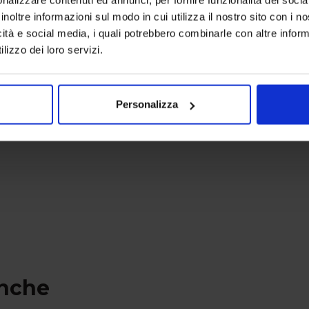
Linea oro
inoltre informazioni sul modo in cui utilizza il nostro sito con i 
Devorè
Tenda Sartoriale Benny Rigato
icità e social media, i quali potrebbero combinarle con altre inform
150,00
€
Da
128,00
€
lizzo dei loro servizi.
Colori disponibili
Personalizza
anche