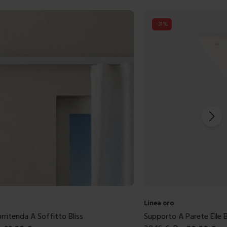
-
31
%
Linea oro
ritenda A Soffitto Bliss
Supporto A Parete Elle B