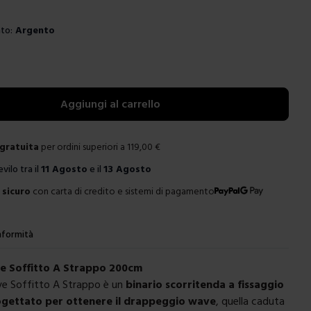
to:
Argento
e
Aggiungi al carrello
gratuita
per ordini superiori a
119,00
€
evilo tra il
11 Agosto
e il
13 Agosto
sicuro
con carta di credito e sistemi di pagamento
formità
 Soffitto A Strappo 200cm
ve Soffitto A Strappo è un
binario scorritenda a fissaggio
rogettato per ottenere il drappeggio wave
, quella caduta