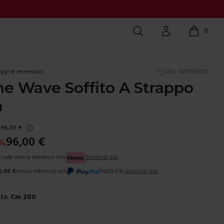
Cerca
Account
0
items in c
ggi le recensioni
SKU:
HA17120201
e Wave Soffito A Strappo
m
96,00
€
96,00
€
%
3 rate senza interessi con
Scopri di più
2,00
€
senza interessi con
TAEG 0%.
Scopri di più
ta:
Cm 200
ura