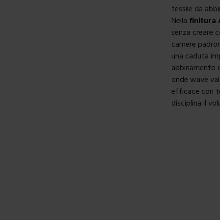
tessile da abbi
Nella
finitura
senza creare c
camere padrona
una caduta imp
abbinamento con
onde wave valo
efficace con t
disciplina il v