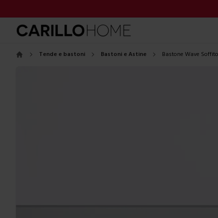
Tende e bastoni
Bastoni e Astine
Bastone Wave Soffit
Home
Images