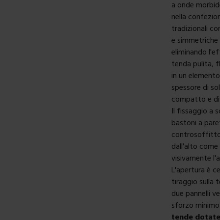
a onde morbide
nella confezio
tradizionali co
e simmetriche 
eliminando l'ef
tenda pulita, 
in un elemento
spessore di so
compatto e dis
Il fissaggio a 
bastoni a paret
controsoffitto
dall'alto come
visivamente l'
L'apertura è c
tiraggio sulla 
due pannelli ve
sforzo minimo
tende dotate 