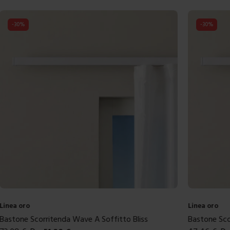
-
30
%
-
30
%
Linea oro
Linea oro
Bastone Scorritenda Wave A Soffitto Bliss
Bastone Scor