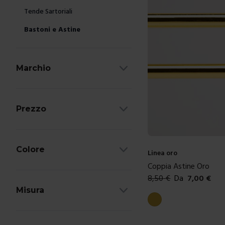
Tende Sartoriali
Bastoni e Astine
Marchio
Prezzo
Colore
Linea oro
Coppia Astine Oro
8,50
€
Da
7,00
€
Colori disponibili
Misura
Oro