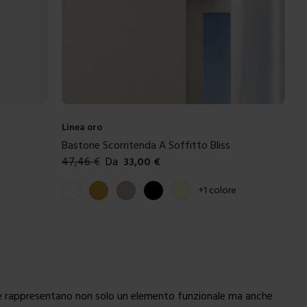
Linea oro
Bastone Scorritenda A Soffitto Bliss
47,46
€
Da
33,00
€
Colori disponibili
Bianco
Oro
Tortora
Nero
Crema
+
1
colore
ende rappresentano non solo un elemento funzionale ma anche