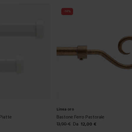
-
14
%
Linea oro
 Piatte
Bastone Ferro Pastorale
13,90
€
Da
12,00
€
Colori disponibili