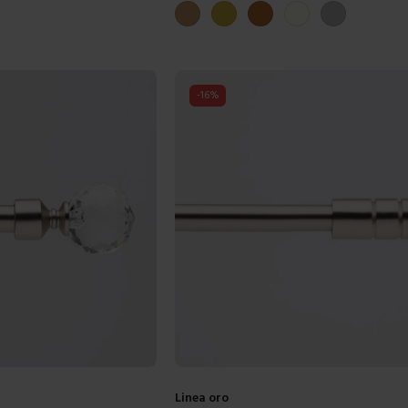
Ottone antico
Oro vecchio
Rame
Avorio
Argento
-
16
%
Linea oro