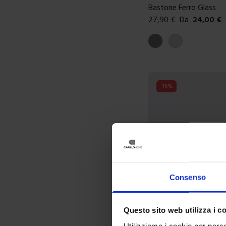
Bastone Ferro Glass
27,90
€
Da
24,00
€
Colori disponibili
Grigio satinato
Grigio lucido
-
16
%
Consenso
Questo sito web utilizza i c
Utilizziamo i cookie per perso