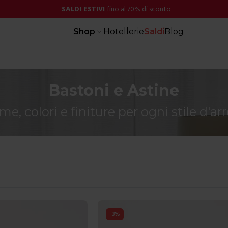
SALDI ESTIVI
fino al 70% di sconto
Shop
Hotellerie
Saldi
Blog
Bastoni e Astine
me, colori e finiture per ogni stile d'ar
-
3
%