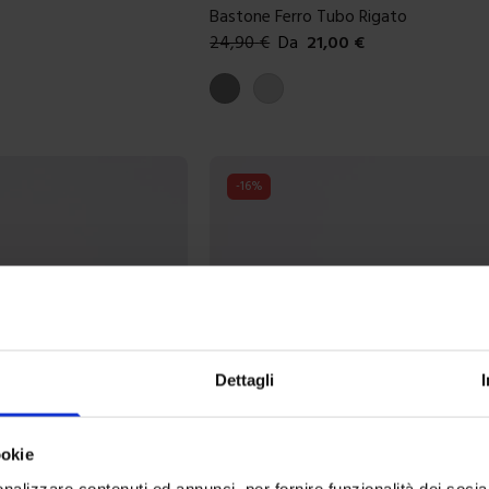
Bastone Ferro Tubo Rigato
24,90
€
Da
21,00
€
Colori disponibili
Grigio satinato
Grigio lucido
-
16
%
Dettagli
ookie
nalizzare contenuti ed annunci, per fornire funzionalità dei socia