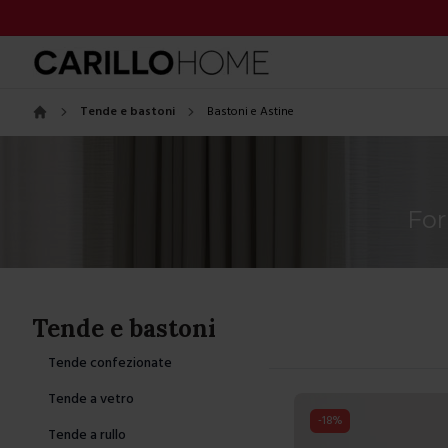
Tende e bastoni
Bastoni e Astine
Home
For
Tende e bastoni
Tende confezionate
Tende a vetro
-
18
%
Tende a rullo