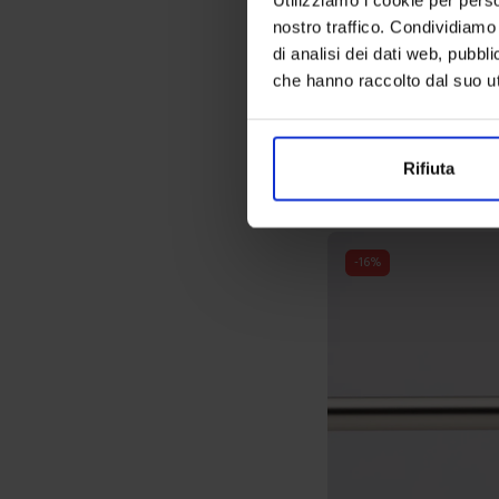
nostro traffico. Condividiamo 
di analisi dei dati web, pubbl
Linea oro
che hanno raccolto dal suo uti
Bastone Ferro Ferro T
24,90
€
Da
21,00
€
Colori disponibili
Grigio satinato
Grigio lucido
Rifiuta
-
16
%