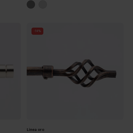
Grigio satinato
Grigio lucido
-
14
%
Linea oro