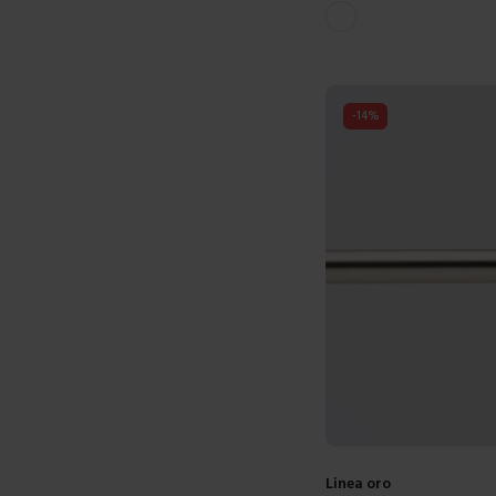
Bianco
-
14
%
Linea oro