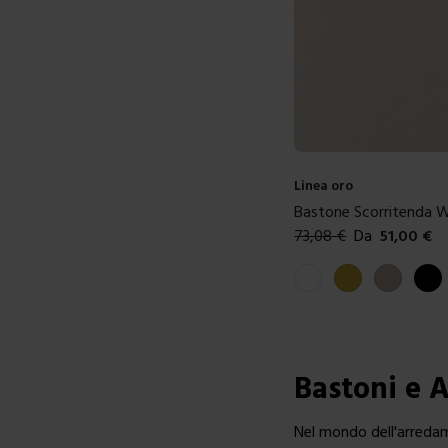
Linea oro
Bastone Scorritenda W
73,08
€
Da
51,00
€
Colori disponibili
Bianco
Oro
Tortora
Nero
Bastoni e 
Nel mondo dell'arredam