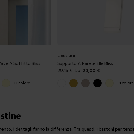
Linea oro
ave A Soffitto Bliss
Supporto A Parete Elle Bliss
29,16
€
Da
20,00
€
Colori disponibili
Crema
Bianco
Oro
Tortora
Nero
Crema
+
1
colore
+
1
colore
Astine
ento, i dettagli fanno la differenza. Tra questi, i bastoni per t