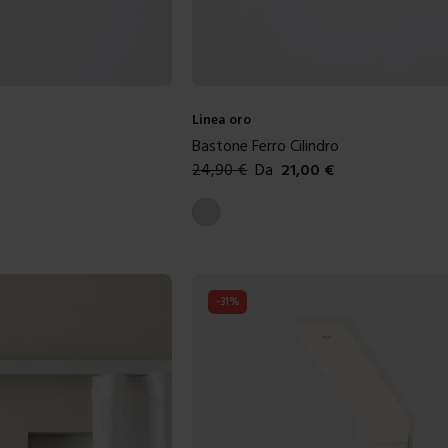
Linea oro
Bastone Ferro Cilindro
24,90
€
Da
21,00
€
Colori disponibili
Grigio lucido
-
31
%