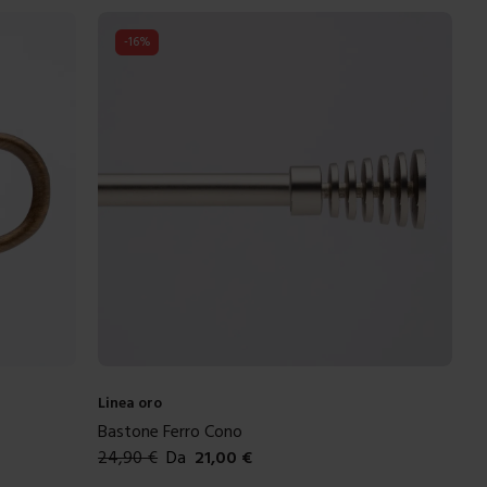
-
16
%
Linea oro
Bastone Ferro Cono
24,90
€
Da
21,00
€
Colori disponibili