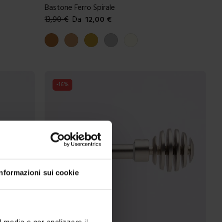
Bastone Ferro Spirale
13,90
€
Da
12,00
€
Colori disponibili
Rame
Ottone antico
Oro
Argento
Avorio
-
16
%
Informazioni sui cookie
l media e per analizzare il