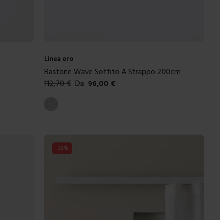
Linea oro
Bastone Wave Soffito A Strappo 200cm
112,70
€
Da
96,00
€
Colori disponibili
Argento
-
30
%