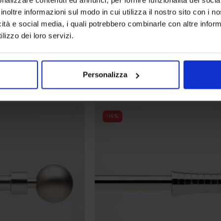
inoltre informazioni sul modo in cui utilizza il nostro sito con i 
icità e social media, i quali potrebbero combinarle con altre inform
Linea oro
lizzo dei loro servizi.
ubo
Bastone Ferro Quadro
24,90
€
Da
21,00
€
Colori disponibili
Grigio satinato
Grigio lucido
Personalizza
-
16
%