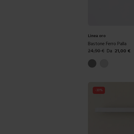
Linea oro
Bastone Ferro Palla
24,90
€
Da
21,00
€
Colori disponibili
Grigio satinato
Grigio lucido
-
30
%