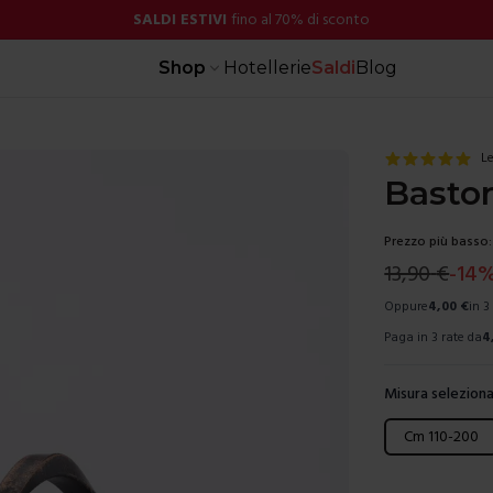
SALDI ESTIVI
fino al 70% di sconto
Shop
Hotellerie
Saldi
Blog
Le
Baston
Prezzo più basso:
13,90
€
-
14
Oppure
4,00
€
in 3
Paga in 3 rate da
4
Misura seleziona
Scegli una mis
Cm 110-200