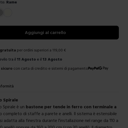
to:
Rame
e
Aggiungi al carrello
gratuita
per ordini superiori a
119,00
€
evilo tra il
11 Agosto
e il
13 Agosto
sicuro
con carta di credito e sistemi di pagamento
formità
o Spirale
o Spirale è un
bastone per tende in ferro con terminale a
to completo di staffe a parete e anelli. Il sistema è estensibile
si adatta alla finestra durante l'installazione nel range da 110 a
 anelli) oppure da 160 a 300 cm (con 30 anelli). Il diametro