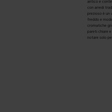
antico e conte
con arredi trad
prezioso è un 
freddo e moder
cromatiche grig
pareti chiare e
notare solo per