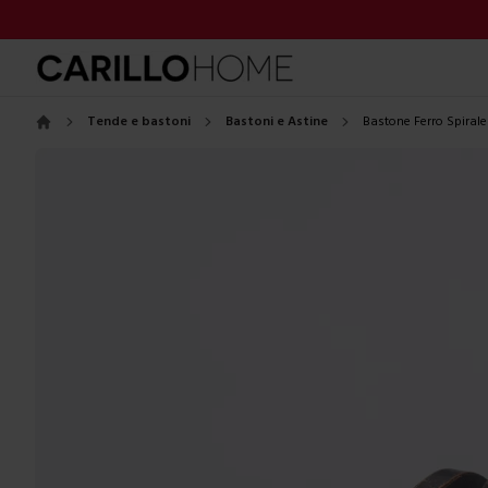
Tende e bastoni
Bastoni e Astine
Bastone Ferro Spirale
Home
Images