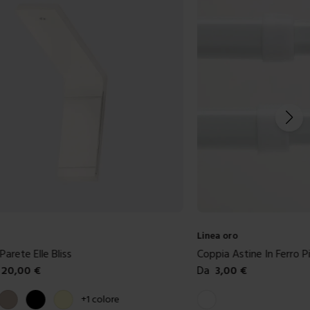
Linea oro
arete Elle Bliss
Coppia Astine In Ferro P
20,00
€
Da
3,00
€
ibili
Colori disponibili
Tortora
Nero
Crema
Bianco
+
1
colore