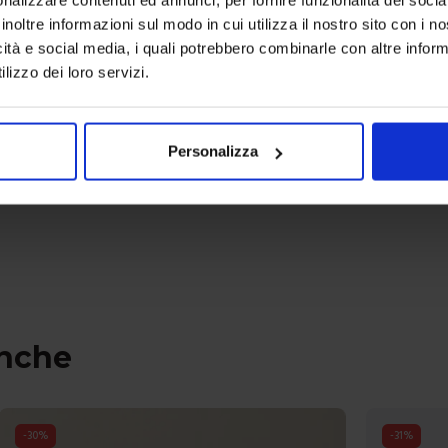
Colori disponibili
Colori dispon
inoltre informazioni sul modo in cui utilizza il nostro sito con i 
icità e social media, i quali potrebbero combinarle con altre inform
lizzo dei loro servizi.
Personalizza
anche
-
30
%
-
31
%