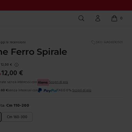
Cerca
Account
0
items in c
ggi le recensioni
SKU:
HA06510501
e Ferro Spirale
12,00
€
12,00
€
%
 rate senza interessi con
Scopri di più
,00
€
senza interessi con
TAEG 0%.
Scopri di più
ta:
Cm 110-200
ura
Cm 160-300