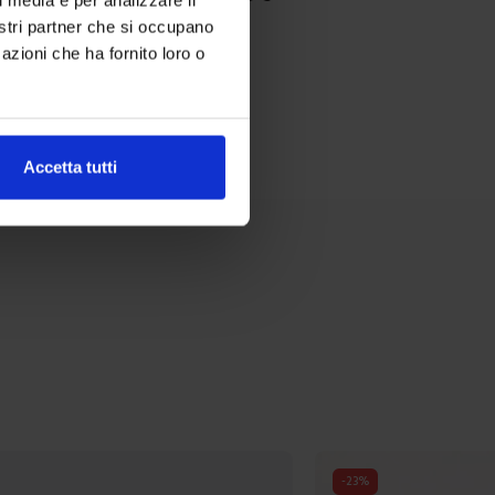
ibili
Colori disponibili
nostri partner che si occupano
azioni che ha fornito loro o
Accetta tutti
-
23
%