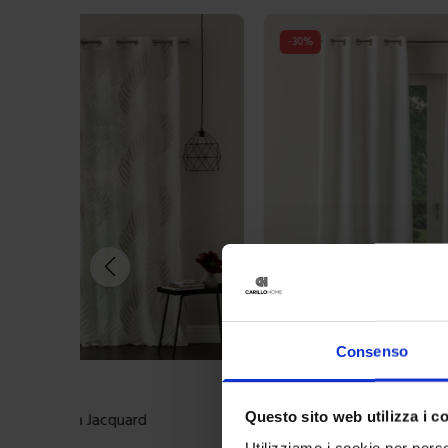
-
30
%
Consenso
Linea oro
Questo sito web utilizza i c
Tenda Confezionata Flourish
29,90
€
Da
21,00
€
Utilizziamo i cookie per perso