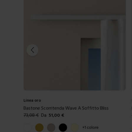
Linea oro
Bastone Scorritenda Wave A Soffitto Bliss
73,08
€
Da
51,00
€
Colori disponibili
Bianco
Oro
Tortora
Nero
Crema
+
1
colore