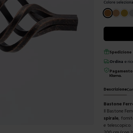
Colore seleziona
Scegli un color
Spedizione 
Ordina
e ric
Pagamento 
Descrizione
Con
Bastone Ferr
Il Bastone Ferr
spirale
, forni
e telescopico: 
200 cm (con 20