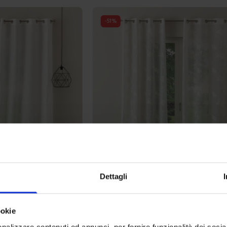
-
50
%
-
30
%
Dettagli
Linea oro
Linea oro
ookie
Tenda Confezionata Manila Jacquard
Tenda Conf
39,90
€
Da
20,00
€
29,90
€
Da
nalizzare contenuti ed annunci, per fornire funzionalità dei socia