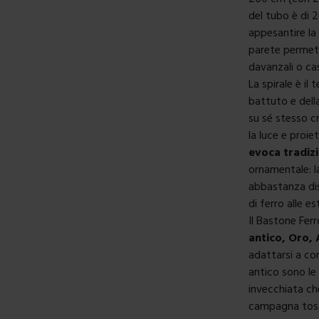
del tubo è di 
appesantire la 
parete permett
davanzali o ca
La spirale è il 
battuto e della
su sé stesso c
la luce e proi
evoca tradiz
ornamentale: l
abbastanza dis
di ferro alle e
Il Bastone Ferr
antico, Oro,
adattarsi a con
antico sono le 
invecchiata che
campagna tosca