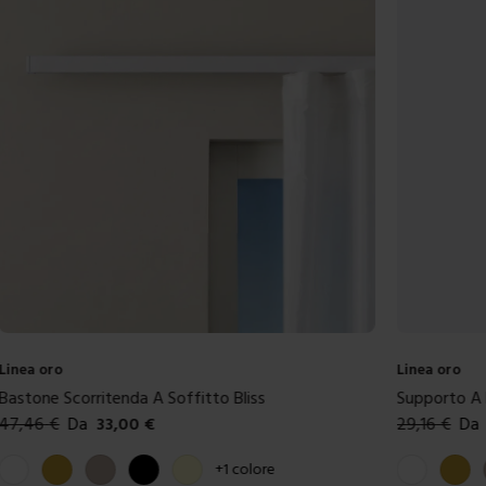
Linea oro
Linea oro
Bastone Scorritenda A Soffitto Bliss
Supporto A P
47,46
€
Da
33,00
€
29,16
€
Da
Colori disponibili
Colori dispon
Bianco
Oro
Tortora
Nero
Crema
Bianco
Oro
+
1
colore