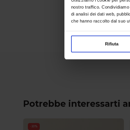
Colori disponibili
nostro traffico. Condividiamo 
di analisi dei dati web, pubbl
che hanno raccolto dal suo uti
Rifiuta
Potrebbe interessarti 
-
30
%