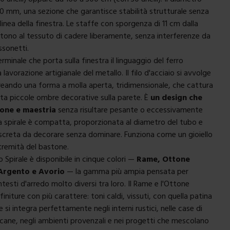
20 mm, una sezione che garantisce stabilità strutturale senza
linea della finestra. Le staffe con sporgenza di 11 cm dalla
ono al tessuto di cadere liberamente, senza interferenze da
ssonetti.
terminale che porta sulla finestra il linguaggio del ferro
 lavorazione artigianale del metallo. Il filo d'acciaio si avvolge
reando una forma a molla aperta, tridimensionale, che cattura
etta piccole ombre decorative sulla parete. È
un design che
ione e maestria
senza risultare pesante o eccessivamente
a spirale è compatta, proporzionata al diametro del tubo e
creta da decorare senza dominare. Funziona come un gioiello
stremità del bastone.
o Spirale è disponibile in cinque colori —
Rame, Ottone
 Argento e Avorio
— la gamma più ampia pensata per
testi d'arredo molto diversi tra loro. Il Rame e l'Ottone
finiture con più carattere: toni caldi, vissuti, con quella patina
 si integra perfettamente negli interni rustici, nelle case di
ne, negli ambienti provenzali e nei progetti che mescolano