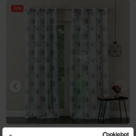
-
31
%
Linea oro