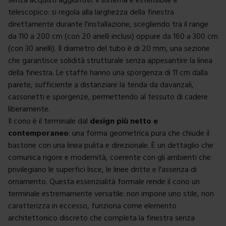
telescopico: si regola alla larghezza della finestra
direttamente durante l'installazione, scegliendo tra il range
da 110 a 200 cm (con 20 anelli inclusi) oppure da 160 a 300 cm
(con 30 anelli). Il diametro del tubo è di 20 mm, una sezione
che garantisce solidità strutturale senza appesantire la linea
della finestra. Le staffe hanno una sporgenza di 11 cm dalla
parete, sufficiente a distanziare la tenda da davanzali,
cassonetti e sporgenze, permettendo al tessuto di cadere
liberamente.
Il cono è il terminale dal
design più netto e
contemporaneo
: una forma geometrica pura che chiude il
bastone con una linea pulita e direzionale. È un dettaglio che
comunica rigore e modernità, coerente con gli ambienti che
privilegiano le superfici lisce, le linee dritte e l'assenza di
ornamento. Questa essenzialità formale rende il cono un
terminale estremamente versatile: non impone uno stile, non
caratterizza in eccesso, funziona come elemento
architettonico discreto che completa la finestra senza