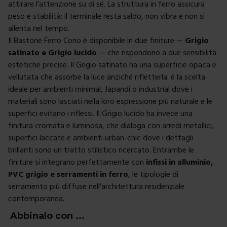
attirare l'attenzione su di sé. La struttura in ferro assicura
peso e stabilità: il terminale resta saldo, non vibra e non si
allenta nel tempo.
Il Bastone Ferro Cono è disponibile in due finiture —
Grigio
satinato e Grigio lucido
— che rispondono a due sensibilità
estetiche precise. Il Grigio satinato ha una superficie opaca e
vellutata che assorbe la luce anziché rifletterla: è la scelta
ideale per ambienti minimal, Japandi o industrial dove i
materiali sono lasciati nella loro espressione più naturale e le
superfici evitano i riflessi. Il Grigio lucido ha invece una
finitura cromata e luminosa, che dialoga con arredi metallici,
superfici laccate e ambienti urban-chic dove i dettagli
brillanti sono un tratto stilistico ricercato. Entrambe le
finiture si integrano perfettamente con
infissi in alluminio,
PVC grigio e serramenti in ferro
, le tipologie di
serramento più diffuse nell'architettura residenziale
contemporanea.
Abbinalo con ...