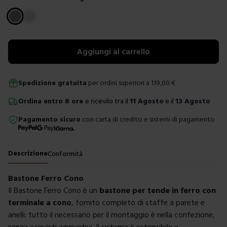
Scegli un colore
Aggiungi al carrello
Spedizione gratuita
per ordini superiori a
119,00
€
Ordina
entro
8 ore
e ricevilo tra il
11 Agosto
e il
13 Agosto
Pagamento sicuro
con carta di credito e sistemi di pagamento
Descrizione
Conformità
Bastone Ferro Cono
Il Bastone Ferro Cono è un
bastone per tende in ferro con
terminale a cono
, fornito completo di staffe a parete e
anelli: tutto il necessario per il montaggio è nella confezione,
senza acquisti aggiuntivi. Il sistema è estensibile e