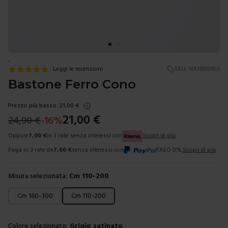
.
Leggi le recensioni
SKU:
HA16920103
Bastone Ferro Cono
Prezzo più basso:
21,00
€
21,00
€
24,90
€
-
16
%
Oppure
7,00
€
in 3 rate senza interessi con
Scopri di più
Paga in 3 rate da
7,00
€
senza interessi con
TAEG 0%.
Scopri di più
Misura selezionata:
Cm 110-200
Scegli una misura
Cm 160-300
Cm 110-200
Colore selezionato:
Grigio satinato