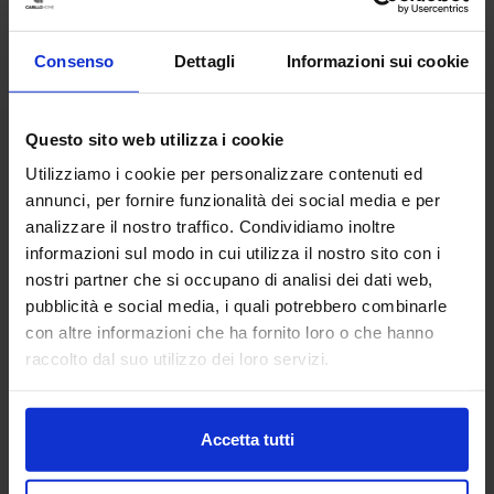
Tenda Confezionata Aida
34,90
€
Da
24,00
€
Consenso
Dettagli
Informazioni sui cookie
Colori disponibili
Questo sito web utilizza i cookie
Utilizziamo i cookie per personalizzare contenuti ed
annunci, per fornire funzionalità dei social media e per
analizzare il nostro traffico. Condividiamo inoltre
Potrebbe interessarti anche
informazioni sul modo in cui utilizza il nostro sito con i
nostri partner che si occupano di analisi dei dati web,
pubblicità e social media, i quali potrebbero combinarle
-
3
%
con altre informazioni che ha fornito loro o che hanno
raccolto dal suo utilizzo dei loro servizi.
Accetta tutti