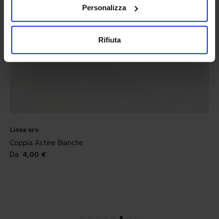
Personalizza
Rifiuta
Linea oro
Coppia Astine Argento
Da
4,00
€
Colori disponibili
Argento