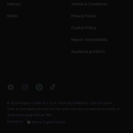
Indirizzi
Termini e Condizioni
Ordini
Privacy Policy
Cookie Policy
Report Sostenibilità
Sicurezza prodotti
Facebook
Instagram
Pinterest
TikTok
©
2026
Angelo Carillo & C S.p.A. P.IVA 05224640630 -
Dati Societari
Tutte le immagini presenti nel sito web sono da considerarsi protette ai
sensi della legge 633 del 1941.
Powerd by
Matrix Digital Factory