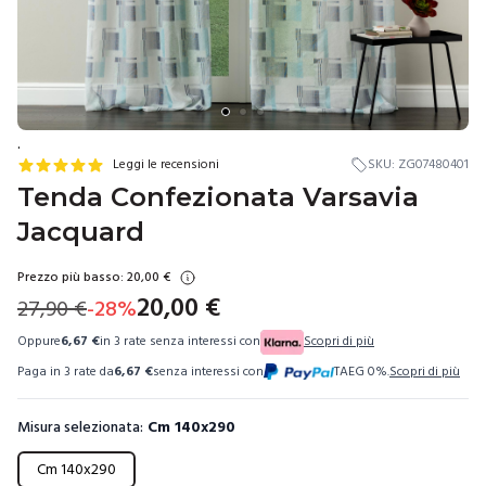
.
Leggi le recensioni
SKU:
ZG07480401
Tenda Confezionata Varsavia
Jacquard
Prezzo più basso:
20,00
€
20,00
€
27,90
€
-
28
%
Oppure
6,67
€
in 3 rate senza interessi con
Scopri di più
Paga in 3 rate da
6,67
€
senza interessi con
TAEG 0%.
Scopri di più
Misura selezionata:
Cm 140x290
Scegli una misura
Cm 140x290