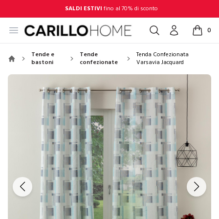
SALDI ESTIVI
fino al 70% di sconto
Open menu
Cerca
Account
0
items in
Tende e
Tende
Tenda Confezionata
bastoni
confezionate
Varsavia Jacquard
Home