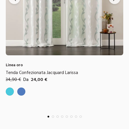
Linea oro
Tenda Confezionata in Pizzo Penelope
29,90
€
Da
21,00
€
Colori disponibili
Grigio
Beige