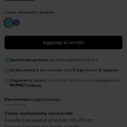
Colore selezionato:
Azzurro
Scegli un colore
Aggiungi al carrello
Spedizione gratuita
per ordini superiori a
119,00
€
Ordina
entro
5 ore
e ricevilo tra il
11 Agosto
e il
13 Agosto
Pagamento sicuro
con carta di credito e sistemi di pagamento
Descrizione
Dettagli
Conformità
Tenda confezionata con borchie
Pannello in jacquard di dimensioni 140x290 cm.
Il prezzo si intende per singolo pannello.