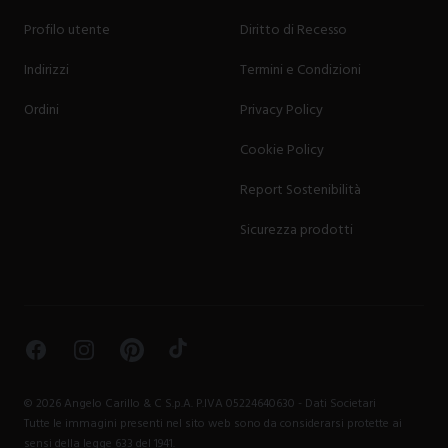
Profilo utente
Diritto di Recesso
Indirizzi
Termini e Condizioni
Ordini
Privacy Policy
Cookie Policy
Report Sostenibilità
Sicurezza prodotti
Facebook
Instagram
Pinterest
TikTok
©
2026
Angelo Carillo & C S.p.A. P.IVA 05224640630 -
Dati Societari
Tutte le immagini presenti nel sito web sono da considerarsi protette ai
sensi della legge 633 del 1941.