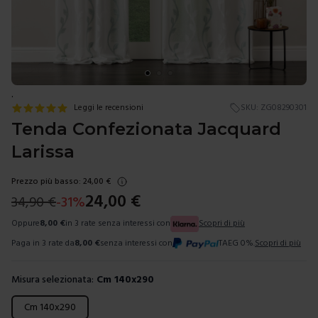
.
Leggi le recensioni
SKU:
ZG08290301
Tenda Confezionata Jacquard
Larissa
Prezzo più basso:
24,00
€
24,00
€
34,90
€
-
31
%
Oppure
8,00
€
in 3 rate senza interessi con
Scopri di più
Paga in 3 rate da
8,00
€
senza interessi con
TAEG 0%.
Scopri di più
Misura selezionata:
Cm 140x290
Scegli una misura
Cm 140x290