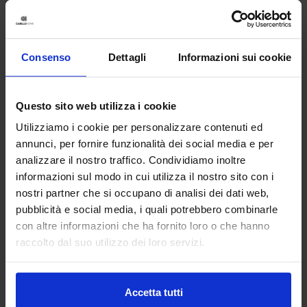
Consenso
Dettagli
Informazioni sui cookie
Questo sito web utilizza i cookie
Utilizziamo i cookie per personalizzare contenuti ed
annunci, per fornire funzionalità dei social media e per
analizzare il nostro traffico. Condividiamo inoltre
informazioni sul modo in cui utilizza il nostro sito con i
nostri partner che si occupano di analisi dei dati web,
pubblicità e social media, i quali potrebbero combinarle
Linea oro
con altre informazioni che ha fornito loro o che hanno
Tenda Confezionata In Ciniglia Bliss
raccolto dal suo utilizzo dei loro servizi.
39,90
€
Da
28,00
€
Colori disponibili
Panna
Tortora
Grigio
Ottanio
Accetta tutti