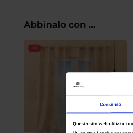
Abbinalo con ...
-
32
%
Consenso
Questo sito web utilizza i c
Utilizziamo i cookie per perso