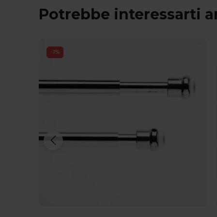
Potrebbe interessarti 
-
3
%