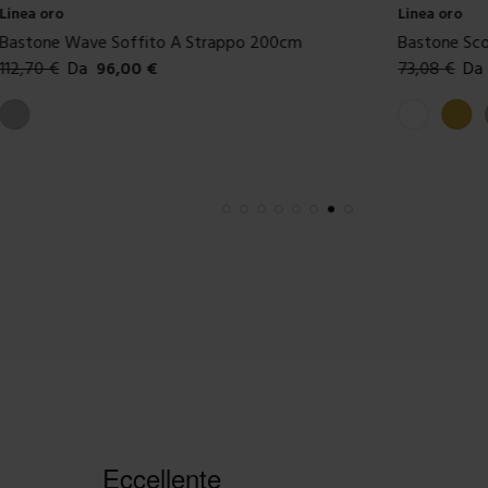
Linea oro
Linea oro
Bastone Wave Soffito A Strappo 200cm
Bastone Sco
112,70
€
Da
96,00
€
73,08
€
Da
Colori disponibili
Colori dispon
Argento
Bianco
Oro