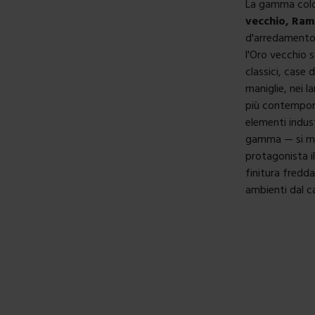
La gamma colo
vecchio, Ram
d'arredamento 
l'Oro vecchio s
classici, case 
maniglie, nei l
più contempora
elementi industr
gamma — si mim
protagonista i
finitura fredda
ambienti dal c