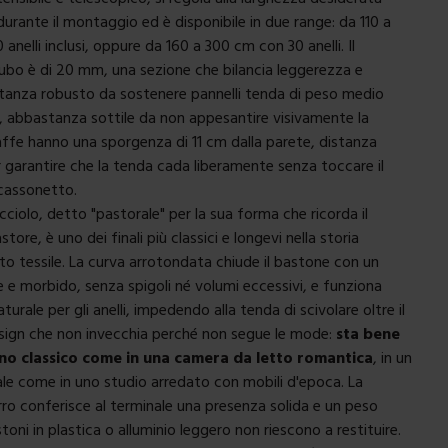
urante il montaggio ed è disponibile in due range: da 110 a
nelli inclusi, oppure da 160 a 300 cm con 30 anelli. Il
ubo è di 20 mm, una sezione che bilancia leggerezza e
stanza robusto da sostenere pannelli tenda di peso medio
i, abbastanza sottile da non appesantire visivamente la
taffe hanno una sporgenza di 11 cm dalla parete, distanza
r garantire che la tenda cada liberamente senza toccare il
 cassonetto.
ricciolo, detto "pastorale" per la sua forma che ricorda il
tore, è uno dei finali più classici e longevi nella storia
to tessile. La curva arrotondata chiude il bastone con un
 e morbido, senza spigoli né volumi eccessivi, e funziona
rale per gli anelli, impedendo alla tenda di scivolare oltre il
sign che non invecchia perché non segue le mode:
sta bene
rno classico come in una camera da letto romantica
, in un
le come in uno studio arredato con mobili d'epoca. La
erro conferisce al terminale una presenza solida e un peso
stoni in plastica o alluminio leggero non riescono a restituire.