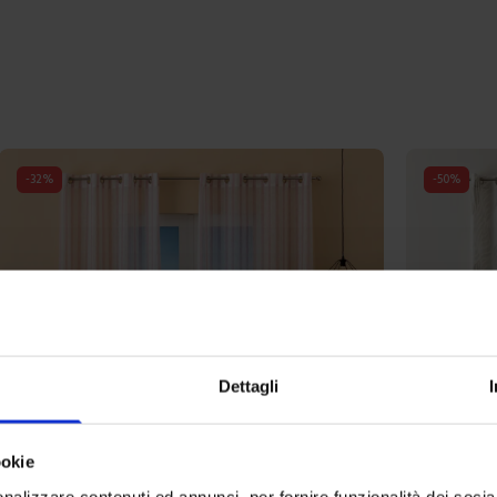
-
32
%
-
50
%
Dettagli
ookie
nalizzare contenuti ed annunci, per fornire funzionalità dei socia