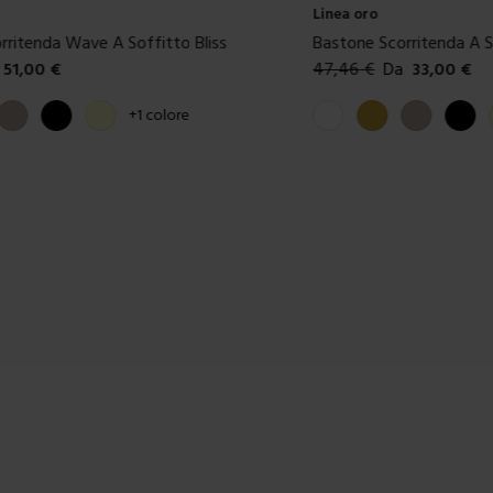
Linea oro
rritenda Wave A Soffitto Bliss
Bastone Scorritenda A S
51,00
€
47,46
€
Da
33,00
€
ibili
Colori disponibili
Tortora
Nero
Crema
Bianco
Oro
Tortora
Nero
+
1
colore