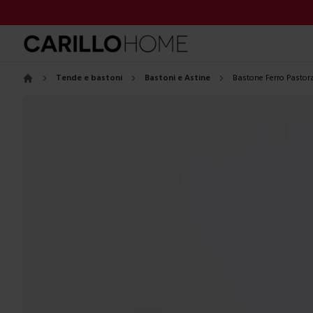
Tende e bastoni
Bastoni e Astine
Bastone Ferro Pastor
Home
Images