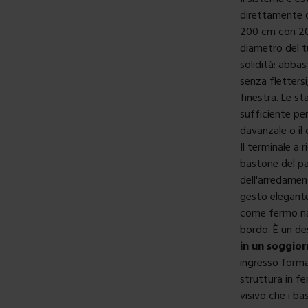
direttamente d
200 cm con 20 a
diametro del t
solidità: abba
senza fletters
finestra. Le s
sufficiente pe
davanzale o il
Il terminale a 
bastone del pas
dell'arredamen
gesto elegante
come fermo natu
bordo. È un de
in un soggio
ingresso forma
struttura in f
visivo che i ba