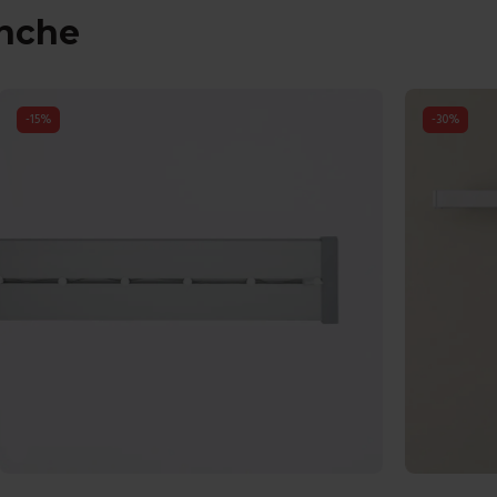
anche
-
15
%
-
30
%