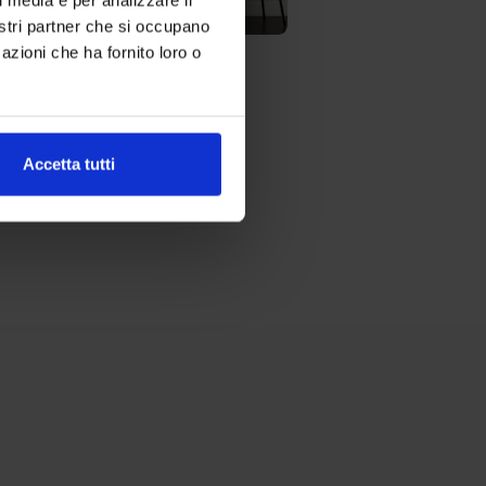
nostri partner che si occupano
azioni che ha fornito loro o
zionata Manila Jacquard
20,00
€
ibili
Accetta tutti