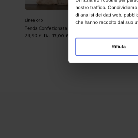
nostro traffico. Condividiamo 
di analisi dei dati web, pubbl
Linea oro
che hanno raccolto dal suo uti
Tenda Confezionata Alys
24,90
€
Da
17,00
€
Colori disponibili
Rifiuta