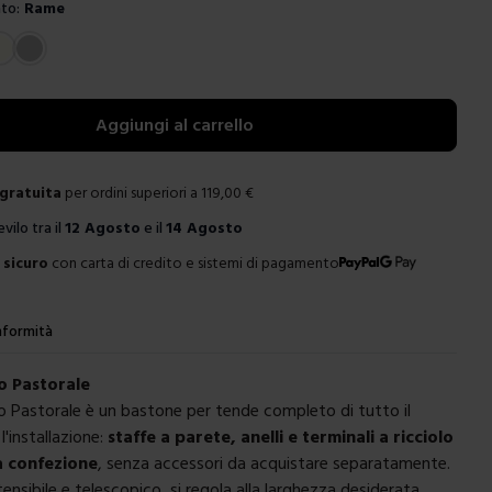
to:
Rame
e
Aggiungi al carrello
gratuita
per ordini superiori a
119,00
€
evilo tra il
12 Agosto
e il
14 Agosto
sicuro
con carta di credito e sistemi di pagamento
formità
o Pastorale
ro Pastorale è un bastone per tende completo di tutto il
l'installazione:
staffe a parete, anelli e terminali a ricciolo
a confezione
, senza accessori da acquistare separatamente.
tensibile e telescopico, si regola alla larghezza desiderata