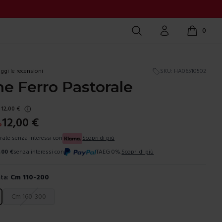
Cerca
Account
0
items in c
ggi le recensioni
SKU:
HA06510502
e Ferro Pastorale
12,00
€
12,00
€
%
 rate senza interessi con
Scopri di più
,00
€
senza interessi con
TAEG 0%.
Scopri di più
ta:
Cm 110-200
ura
Cm 160-300