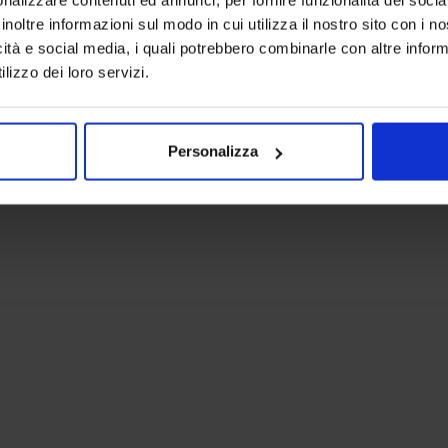
inoltre informazioni sul modo in cui utilizza il nostro sito con i 
icità e social media, i quali potrebbero combinarle con altre inform
Linea oro
Linea oro
lizzo dei loro servizi.
Tenda Confezionata Dalu
Tenda Confe
24,90
€
Da
17,00
€
39,90
€
Da
Colori disponibili
Colori dispon
Personalizza