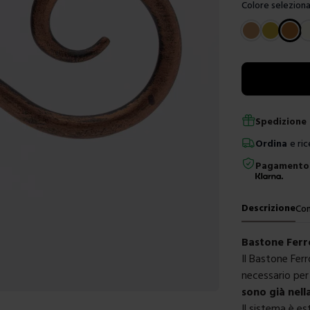
Colore seleziona
Scegli un color
Spedizione 
Ordina
e ric
Pagamento 
Descrizione
Con
Bastone Ferr
Il Bastone Fer
necessario per 
sono già nell
Il sistema è es