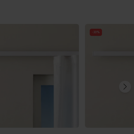
-
30
%