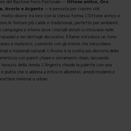
re del Bastone Ferro Pastorale —
Ottone antico, Oro
e, Avorio e Argento
— è pensata per coprire stili
molto diversi tra loro con la stessa forma. L'Ottone antico e
ono le finiture più calde e tradizionali, perfette per ambienti
di campagna e interni dove i metalli dorati si ritrovano nelle
ampadari e nei dettagli decorativi. Il Rame introduce un tono
neo e materico, coerente con gli interni che mescolano
iali e materiali naturali. L'Avorio è la scelta più discreta della
etizza con pareti chiare e serramenti chiari, lasciando
l tessuto della tenda. L'Argento chiude la palette con una
 e pulita che si abbina a infissi in alluminio, arredi moderni e
arattere minimal o urban.