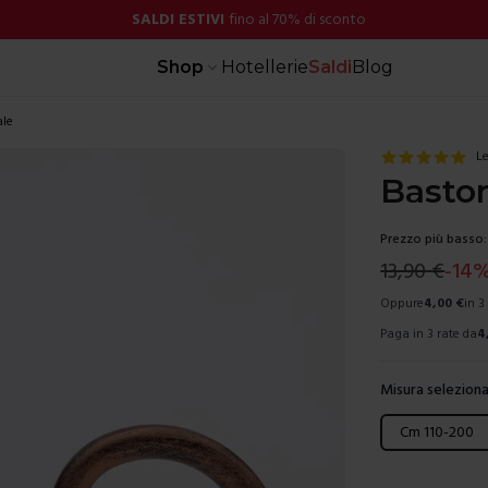
SALDI ESTIVI
fino al 70% di sconto
Shop
Hotellerie
Saldi
Blog
ale
Le
Baston
Prezzo più basso:
13,90
€
-
14
Oppure
4,00
€
in 3
Paga in 3 rate da
4
Misura seleziona
Scegli una mis
Cm 110-200