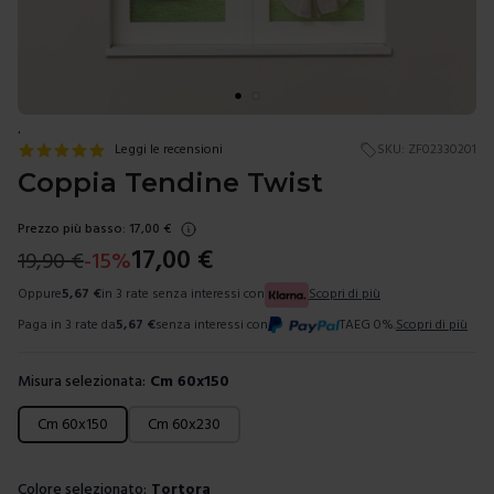
.
Leggi le recensioni
SKU:
ZF02330201
Coppia Tendine Twist
Prezzo più basso:
17,00
€
17,00
€
19,90
€
-
15
%
Oppure
5,67
€
in 3 rate senza interessi con
Scopri di più
Paga in 3 rate da
5,67
€
senza interessi con
TAEG 0%.
Scopri di più
Misura selezionata:
Cm 60x150
Scegli una misura
Cm 60x150
Cm 60x230
Colore selezionato:
Tortora