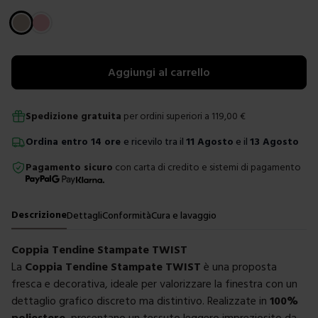
Scegli un colore
Aggiungi al carrello
Spedizione gratuita
per ordini superiori a
119,00
€
Ordina
entro
14 ore
e ricevilo tra il
11 Agosto
e il
13 Agosto
Pagamento sicuro
con carta di credito e sistemi di pagamento
Descrizione
Dettagli
Conformità
Cura e lavaggio
Coppia Tendine Stampate TWIST
La
Coppia Tendine Stampate TWIST
è una proposta
fresca e decorativa, ideale per valorizzare la finestra con un
dettaglio grafico discreto ma distintivo. Realizzate in
100%
poliestere
, presentano un tessuto leggero impreziosito da