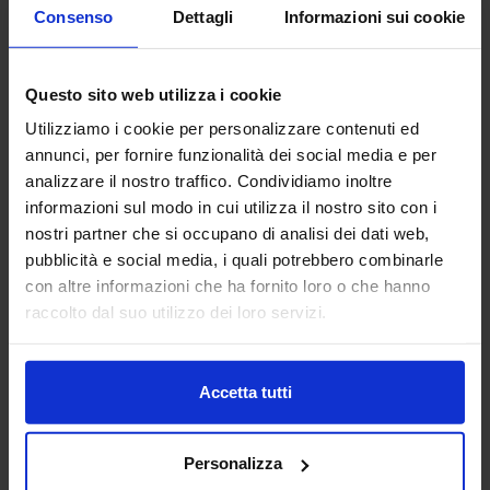
Consenso
Dettagli
Informazioni sui cookie
Questo sito web utilizza i cookie
Utilizziamo i cookie per personalizzare contenuti ed
annunci, per fornire funzionalità dei social media e per
analizzare il nostro traffico. Condividiamo inoltre
Linea oro
informazioni sul modo in cui utilizza il nostro sito con i
Tenda Confezionata Floral
nostri partner che si occupano di analisi dei dati web,
34,90
€
Da
24,00
€
pubblicità e social media, i quali potrebbero combinarle
Colori disponibili
con altre informazioni che ha fornito loro o che hanno
Tortora
Avorio
raccolto dal suo utilizzo dei loro servizi.
Accetta tutti
Personalizza