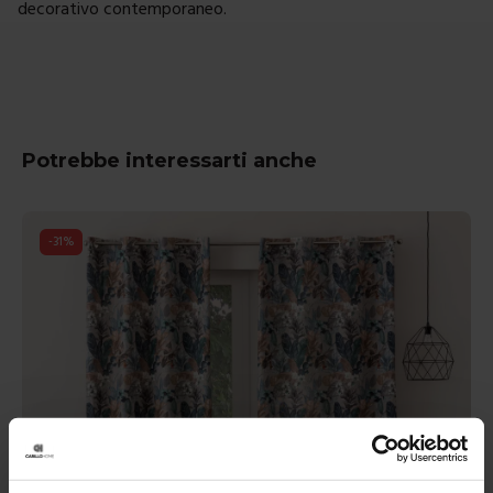
decorativo contemporaneo.
Potrebbe interessarti anche
-
31
%