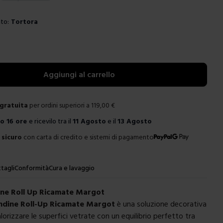
to:
Tortora
e
Aggiungi al carrello
gratuita
per ordini superiori a
119,00
€
ro
16 ore
e ricevilo tra il
11 Agosto
e il
13 Agosto
sicuro
con carta di credito e sistemi di pagamento
tagli
Conformità
Cura e lavaggio
ne Roll Up Ricamate Margot
ndine Roll-Up Ricamate Margot
è una soluzione decorativa
orizzare le superfici vetrate con un equilibrio perfetto tra