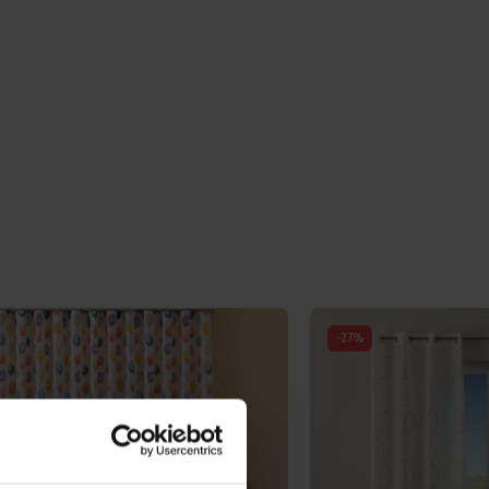
-
27
%