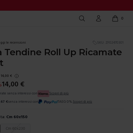
Cerca
Account
0
items in c
ggi le recensioni
SKU:
ZF02470301
a Tendine Roll Up Ricamate
t
14,00
€
14,00
€
%
 rate senza interessi con
Scopri di più
,67
€
senza interessi con
TAEG 0%.
Scopri di più
ta:
Cm 60x150
ura
Cm 60x230