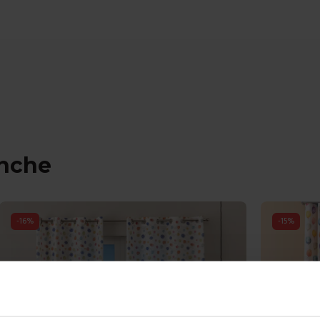
anche
-
16
%
-
15
%