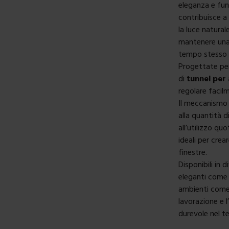
eleganza e fun
contribuisce a
la luce natura
mantenere una 
tempo stesso l
Progettate per
di
tunnel per 
regolare facilm
Il meccanismo 
alla quantità 
all’utilizzo q
ideali per cre
finestre.
Disponibili in
eleganti come 
ambienti come 
lavorazione e 
durevole nel 