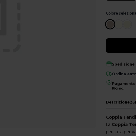
Colore seleziona
Scegli un color
Spedizione 
Ordina
ent
Pagamento 
Descrizione
Det
Coppia Tendi
La
Coppia Te
pensata per val