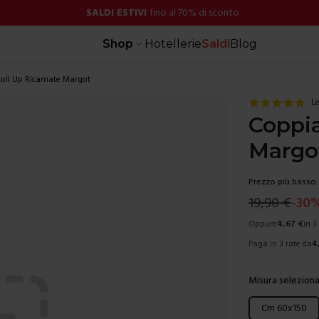
SALDI ESTIVI
fino al 70% di sconto
Shop
Hotellerie
Saldi
Blog
Roll Up Ricamate Margot
Le
Coppi
Margo
Prezzo più basso:
19,90
€
-
30
Oppure
4,67
€
in 3
Paga in 3 rate da
4
Misura seleziona
Scegli una mis
Cm 60x150