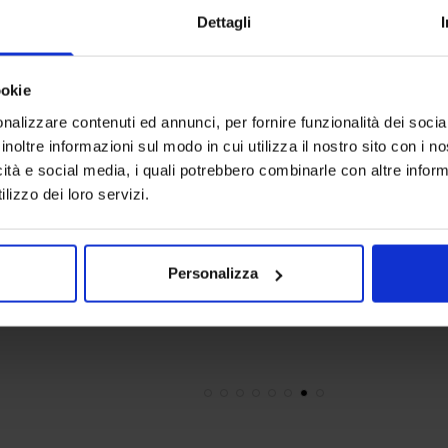
Dettagli
ookie
nalizzare contenuti ed annunci, per fornire funzionalità dei socia
inoltre informazioni sul modo in cui utilizza il nostro sito con i 
icità e social media, i quali potrebbero combinarle con altre inform
lizzo dei loro servizi.
Linea oro
Linea oro
Tenda Confezionata Madagascar
Tenda Sarto
17,90
€
Da
15,00
€
150,00
€
D
Personalizza
Colori disponibili
Colori dispon
Multicolore
Multicolore