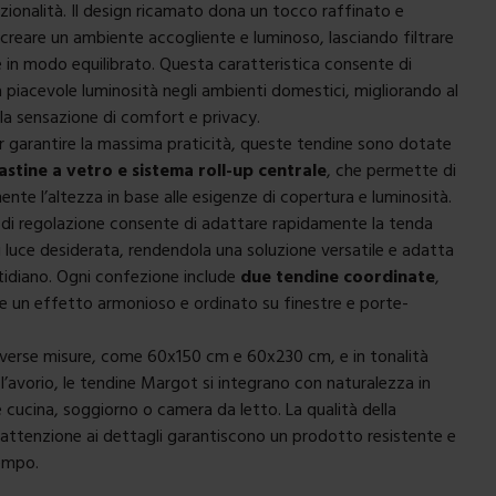
zionalità. Il design ricamato dona un tocco raffinato e
 creare un ambiente accogliente e luminoso, lasciando filtrare
le in modo equilibrato. Questa caratteristica consente di
piacevole luminosità negli ambienti domestici, migliorando al
a sensazione di comfort e privacy.
 garantire la massima praticità, queste tendine sono dotate
astine a vetro e sistema roll-up centrale
, che permette di
ente l’altezza in base alle esigenze di copertura e luminosità.
di regolazione consente di adattare rapidamente la tenda
di luce desiderata, rendendola una soluzione versatile e adatta
uotidiano. Ogni confezione include
due tendine coordinate
,
are un effetto armonioso e ordinato su finestre e porte-
 diverse misure, come 60x150 cm e 60x230 cm, e in tonalità
l’avorio, le tendine Margot si integrano con naturalezza in
cucina, soggiorno o camera da letto. La qualità della
l’attenzione ai dettagli garantiscono un prodotto resistente e
tempo.