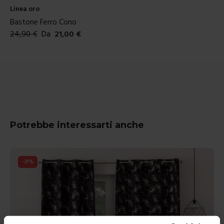
Linea oro
Bastone Ferro Cono
24,90
€
Da
21,00
€
Colori disponibili
Potrebbe interessarti anche
-
31
%