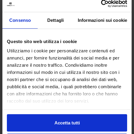
Consenso
Dettagli
Informazioni sui cookie
Questo sito web utilizza i cookie
Utilizziamo i cookie per personalizzare contenuti ed
annunci, per fornire funzionalità dei social media e per
analizzare il nostro traffico. Condividiamo inoltre
informazioni sul modo in cui utilizza il nostro sito con i
nostri partner che si occupano di analisi dei dati web,
Linea oro
pubblicità e social media, i quali potrebbero combinarle
Tenda Confezionata In Velluto Jedda
con altre informazioni che ha fornito loro o che hanno
34,90
€
Da
24,00
€
raccolto dal suo utilizzo dei loro servizi.
Colori disponibili
Nero
Azzurro
Beige
Accetta tutti