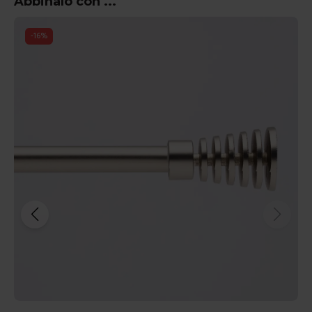
Abbinalo con ...
-
16
%