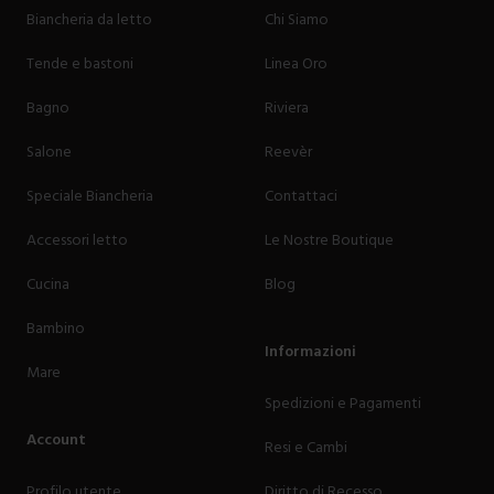
Biancheria da letto
Chi Siamo
Tende e bastoni
Linea Oro
Bagno
Riviera
Salone
Reevèr
Speciale Biancheria
Contattaci
Accessori letto
Le Nostre Boutique
Cucina
Blog
Bambino
Informazioni
Mare
Spedizioni e Pagamenti
Account
Resi e Cambi
Profilo utente
Diritto di Recesso