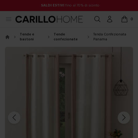
SALDI ESTIVI
fino al 70% di sconto
Open menu
Cerca
Account
0
items in
Tende e
Tende
Tenda Confezionata
bastoni
confezionate
Panama
Home