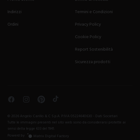
Indirizzi
Termini e Condizioni
Ordini
Privacy Policy
Cookie Policy
Report Sostenibilità
Sicurezza prodotti
Facebook
Instagram
Pinterest
TikTok
©
2026
Angelo Carillo & C S.p.A. P.IVA 05224640630 -
Dati Societari
Tutte le immagini presenti nel sito web sono da considerarsi protette ai
sensi della legge 633 del 1941.
Powerd by
Matrix Digital Factory