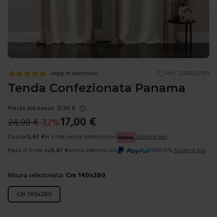
.
Leggi le recensioni
SKU:
ZG08330101
Tenda Confezionata Panama
Prezzo più basso:
17,00
€
17,00
€
24,90
€
-
32
%
Oppure
5,67
€
in 3 rate senza interessi con
Scopri di più
Paga in 3 rate da
5,67
€
senza interessi con
TAEG 0%.
Scopri di più
Misura selezionata:
Cm 140x280
Scegli una misura
Cm 140x280