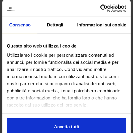
Consenso
Dettagli
Informazioni sui cookie
Questo sito web utilizza i cookie
Utilizziamo i cookie per personalizzare contenuti ed
annunci, per fornire funzionalità dei social media e per
analizzare il nostro traffico. Condividiamo inoltre
informazioni sul modo in cui utilizza il nostro sito con i
nostri partner che si occupano di analisi dei dati web,
pubblicità e social media, i quali potrebbero combinarle
Linea oro
con altre informazioni che ha fornito loro o che hanno
Tenda Confezionata Floral
raccolto dal suo utilizzo dei loro servizi.
34,90
€
Da
24,00
€
Colori disponibili
Tortora
Avorio
Accetta tutti