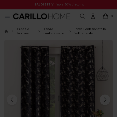
SALDI ESTIVI
fino al 70% di sconto
Open menu
Cerca
Account
0
items in
Tende e
Tende
Tenda Confezionata In
bastoni
confezionate
Velluto Jedda
Home