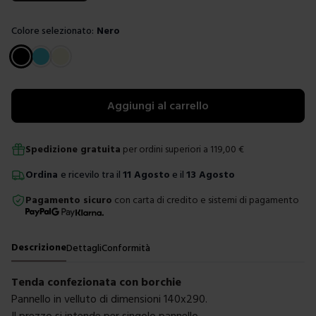
Colore selezionato:
Nero
Scegli un colore
Aggiungi al carrello
Spedizione gratuita
per ordini superiori a
119,00
€
Ordina
e ricevilo tra il
11 Agosto
e il
13 Agosto
Pagamento sicuro
con carta di credito e sistemi di pagamento
Descrizione
Dettagli
Conformità
Tenda confezionata con borchie
Pannello in velluto di dimensioni 140x290.
Il prezzo si intende per singolo pannello.