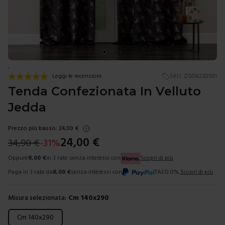
.
Leggi le recensioni
SKU:
ZG08220501
Tenda Confezionata In Velluto
Jedda
Prezzo più basso:
24,00
€
24,00
€
34,90
€
-
31
%
Oppure
8,00
€
in 3 rate senza interessi con
Scopri di più
Paga in 3 rate da
8,00
€
senza interessi con
TAEG 0%.
Scopri di più
Misura selezionata:
Cm 140x290
Scegli una misura
Cm 140x290