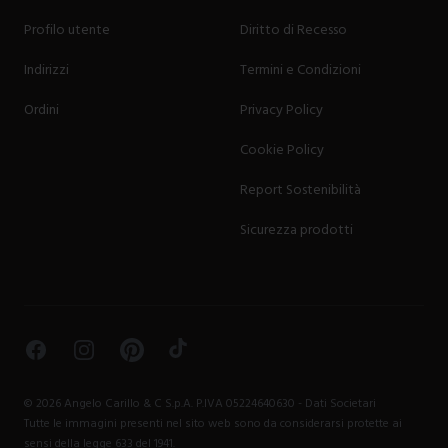
Profilo utente
Diritto di Recesso
Indirizzi
Termini e Condizioni
Ordini
Privacy Policy
Cookie Policy
Report Sostenibilità
Sicurezza prodotti
Facebook
Instagram
Pinterest
TikTok
©
2026
Angelo Carillo & C S.p.A. P.IVA 05224640630 -
Dati Societari
Tutte le immagini presenti nel sito web sono da considerarsi protette ai
sensi della legge 633 del 1941.