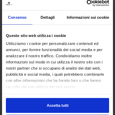
Consenso
Dettagli
Informazioni sui cookie
Questo sito web utilizza i cookie
Utilizziamo i cookie per personalizzare contenuti ed
annunci, per fornire funzionalità dei social media e per
analizzare il nostro traffico. Condividiamo inoltre
informazioni sul modo in cui utilizza il nostro sito con i
nostri partner che si occupano di analisi dei dati web,
Linea oro
pubblicità e social media, i quali potrebbero combinarle
Tenda Confezionata In Ciniglia Bliss
con altre informazioni che ha fornito loro o che hanno
39,90
€
Da
28,00
€
raccolto dal suo utilizzo dei loro servizi.
Colori disponibili
Panna
Tortora
Grigio
Ottanio
Accetta tutti