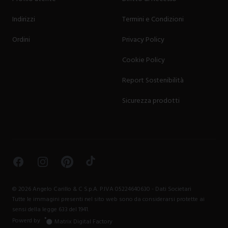
Indirizzi
Termini e Condizioni
Ordini
Privacy Policy
Cookie Policy
Report Sostenibilità
Sicurezza prodotti
Facebook
Instagram
Pinterest
TikTok
©
2026
Angelo Carillo & C S.p.A. P.IVA 05224640630 -
Dati Societari
Tutte le immagini presenti nel sito web sono da considerarsi protette ai
sensi della legge 633 del 1941.
Powerd by
Matrix Digital Factory