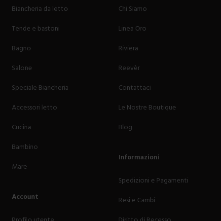
Biancheria da letto
Chi Siamo
Tende e bastoni
Linea Oro
Bagno
Riviera
Salone
Reevèr
Speciale Biancheria
Contattaci
Accessori letto
Le Nostre Boutique
Cucina
Blog
Bambino
Informazioni
Mare
Spedizioni e Pagamenti
Account
Resi e Cambi
Profilo utente
Diritto di Recesso