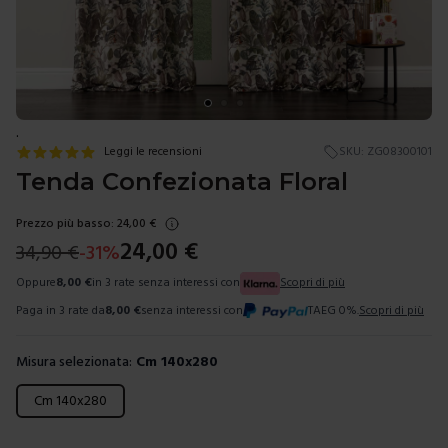
.
Leggi le recensioni
SKU:
ZG08300101
Tenda Confezionata Floral
Prezzo più basso:
24,00
€
24,00
€
34,90
€
-
31
%
Oppure
8,00
€
in 3 rate senza interessi con
Scopri di più
Paga in 3 rate da
8,00
€
senza interessi con
TAEG 0%.
Scopri di più
Misura selezionata:
Cm 140x280
Scegli una misura
Cm 140x280