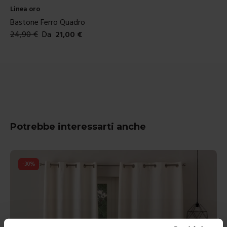
Linea oro
Bastone Ferro Quadro
24,90
€
Da
21,00
€
Colori disponibili
Potrebbe interessarti anche
-
30
%