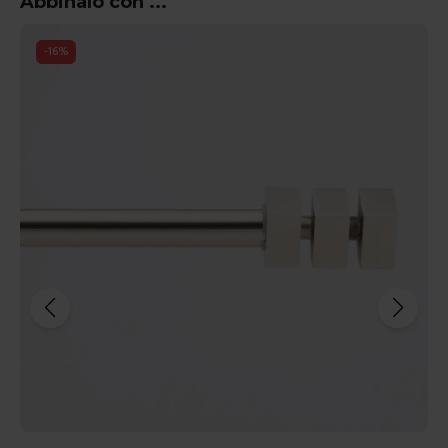
Abbinalo con ...
-
16
%