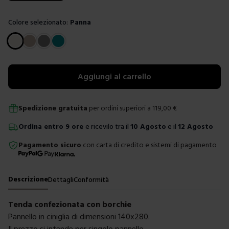
Colore selezionato:
Panna
Scegli un colore
Aggiungi al carrello
Spedizione gratuita
per ordini superiori a
119,00
€
Ordina
entro
9 ore
e ricevilo tra il
10 Agosto
e il
12 Agosto
Pagamento sicuro
con carta di credito e sistemi di pagamento
Descrizione
Dettagli
Conformità
Tenda confezionata con borchie
Pannello in ciniglia di dimensioni 140x280.
Il prezzo si intende per singolo pannello.