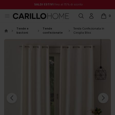
SALDI ESTIVI
fino al 70% di sconto
Open menu
Cerca
Account
0
items in
Tende e
Tende
Tenda Confezionata In
bastoni
confezionate
Ciniglia Bliss
Home