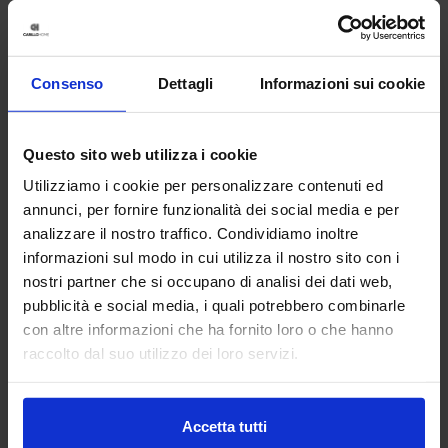
Consenso
Dettagli
Informazioni sui cookie
Questo sito web utilizza i cookie
Utilizziamo i cookie per personalizzare contenuti ed
annunci, per fornire funzionalità dei social media e per
analizzare il nostro traffico. Condividiamo inoltre
informazioni sul modo in cui utilizza il nostro sito con i
nostri partner che si occupano di analisi dei dati web,
pubblicità e social media, i quali potrebbero combinarle
Linea oro
con altre informazioni che ha fornito loro o che hanno
Tenda Confezionata in Pizzo Penelope
raccolto dal suo utilizzo dei loro servizi.
29,90
€
Da
21,00
€
Colori disponibili
Grigio
Beige
Accetta tutti