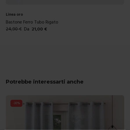
Linea oro
Bastone Ferro Glass
27,90
€
Da
24,00
€
Colori disponibili
Potrebbe interessarti anche
-
30
%