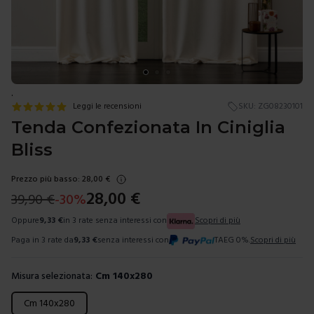
.
Leggi le recensioni
SKU:
ZG08230101
Tenda Confezionata In Ciniglia
Bliss
Prezzo più basso:
28,00
€
28,00
€
39,90
€
-
30
%
Oppure
9,33
€
in 3 rate senza interessi con
Scopri di più
Paga in 3 rate da
9,33
€
senza interessi con
TAEG 0%.
Scopri di più
Misura selezionata:
Cm 140x280
Scegli una misura
Cm 140x280