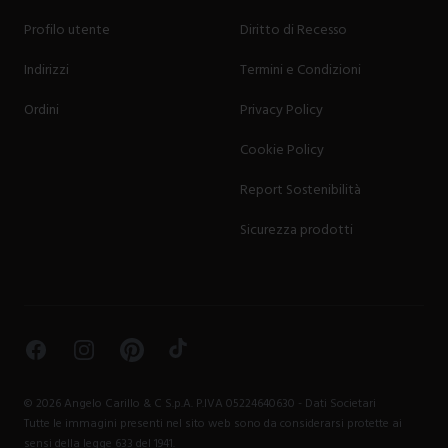
Profilo utente
Diritto di Recesso
Indirizzi
Termini e Condizioni
Ordini
Privacy Policy
Cookie Policy
Report Sostenibilità
Sicurezza prodotti
Facebook
Instagram
Pinterest
TikTok
©
2026
Angelo Carillo & C S.p.A. P.IVA 05224640630 -
Dati Societari
Tutte le immagini presenti nel sito web sono da considerarsi protette ai
sensi della legge 633 del 1941.