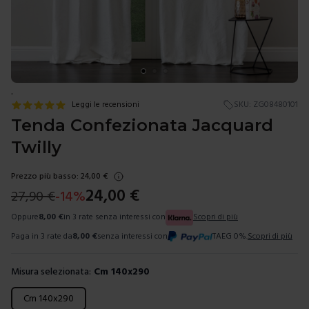
.
Leggi le recensioni
SKU:
ZG08480101
Tenda Confezionata Jacquard
Twilly
Prezzo più basso:
24,00
€
24,00
€
27,90
€
-
14
%
Oppure
8,00
€
in 3 rate senza interessi con
Scopri di più
Paga in 3 rate da
8,00
€
senza interessi con
TAEG 0%.
Scopri di più
Misura selezionata:
Cm 140x290
Scegli una misura
Cm 140x290