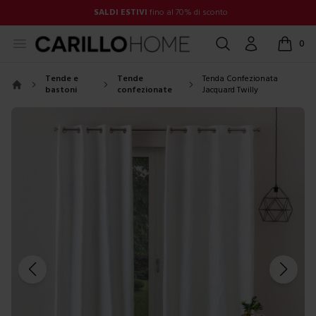
SALDI ESTIVI
fino al 70% di sconto
Open menu
Cerca
Account
0
items in
Tende e
Tende
Tenda Confezionata
bastoni
confezionate
Jacquard Twilly
Home