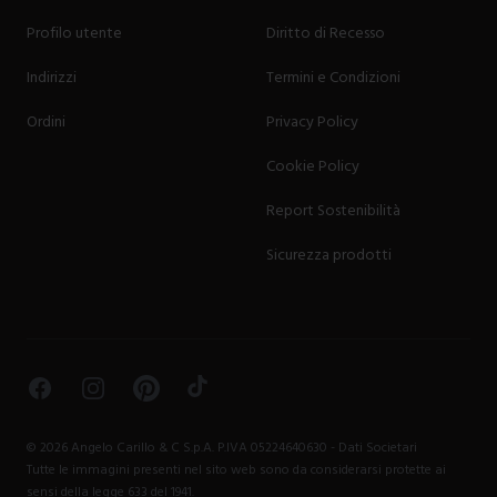
Profilo utente
Diritto di Recesso
Indirizzi
Termini e Condizioni
Ordini
Privacy Policy
Cookie Policy
Report Sostenibilità
Sicurezza prodotti
Facebook
Instagram
Pinterest
TikTok
©
2026
Angelo Carillo & C S.p.A. P.IVA 05224640630 -
Dati Societari
Tutte le immagini presenti nel sito web sono da considerarsi protette ai
sensi della legge 633 del 1941.