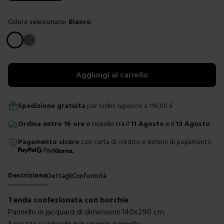
Colore selezionato:
Bianco
Scegli un colore
Aggiungi al carrello
Spedizione gratuita
per ordini superiori a
119,00
€
Ordina
entro
16 ore
e ricevilo tra il
11 Agosto
e il
13 Agosto
Pagamento sicuro
con carta di credito e sistemi di pagamento
Descrizione
Dettagli
Conformità
Tenda confezionata con borchie
Pannello in jacquard di dimensioni 140x290 cm.
Il prezzo si intende per singolo pannello.