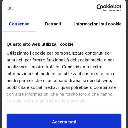
Consenso
Dettagli
Informazioni sui cookie
Questo sito web utilizza i cookie
Utilizziamo i cookie per personalizzare contenuti ed
annunci, per fornire funzionalità dei social media e per
analizzare il nostro traffico. Condividiamo inoltre
informazioni sul modo in cui utilizza il nostro sito con i
nostri partner che si occupano di analisi dei dati web,
pubblicità e social media, i quali potrebbero combinarle
Linea oro
con altre informazioni che ha fornito loro o che hanno
Tenda Confezionata Kelly
raccolto dal suo utilizzo dei loro servizi.
15,90
€
Da
14,00
€
Colori disponibili
Tiffany
Arancione
Rosa
Accetta tutti