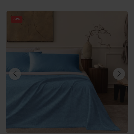
-
51
%