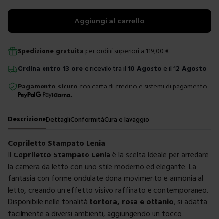
Aggiungi al carrello
Spedizione gratuita
per ordini superiori a
119,00
€
Ordina
entro
13 ore
e ricevilo tra il
10 Agosto
e il
12 Agosto
Pagamento sicuro
con carta di credito e sistemi di pagamento
Descrizione
Dettagli
Conformità
Cura e lavaggio
Copriletto Stampato Lenia
Il
Copriletto Stampato Lenia
è la scelta ideale per arredare
la camera da letto con uno stile moderno ed elegante. La
fantasia con forme ondulate dona movimento e armonia al
letto, creando un effetto visivo raffinato e contemporaneo.
Disponibile nelle tonalità
tortora, rosa e ottanio
, si adatta
facilmente a diversi ambienti, aggiungendo un tocco