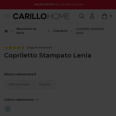
SALDI ESTIVI
fino al 70% di sconto
Open menu
Cerca
Account
0
items in
Biancheria da
Copriletto Stampato
Copriletti
letto
Lenia
Home
.
Leggi le recensioni
Copriletto Stampato Lenia
Misura selezionata:
0
Scegli una misura
Matrimoniale
Singolo
Colore selezionato:
—
Scegli un colore