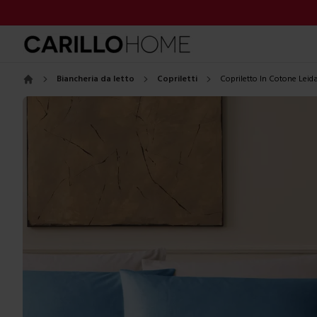
Biancheria da letto
Copriletti
Copriletto In Cotone Leid
Home
Images