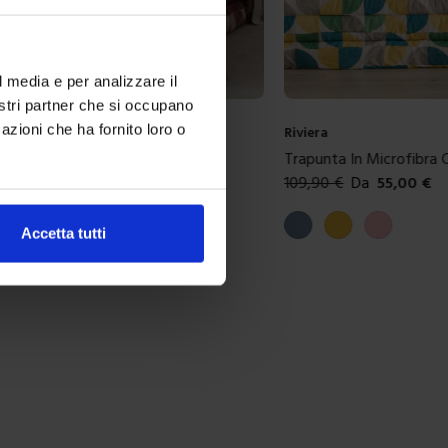
l media e per analizzare il
nostri partner che si occupano
azioni che ha fornito loro o
Riviera
 Microfibra Milot
Trapunta In Microfibra 
35,00
€
109,90
€
Da
55,00
€
ibili
Colori disponibili
aux
Carta da zucchero
Giallo
Rosa
Accetta tutti