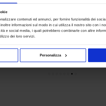
ookie
nalizzare contenuti ed annunci, per fornire funzionalità dei socia
inoltre informazioni sul modo in cui utilizza il nostro sito con i 
icità e social media, i quali potrebbero combinarle con altre inform
Riviera
Linea oro
lizzo dei loro servizi.
Parure Copripiumino In Flanella Cloudette
Trapunta In
89,90
€
Da
45,00
€
69,90
€
Da
Colori disponibili
Colori dispon
Ottanio
Rosa
Beige
Blue
Borde
Personalizza