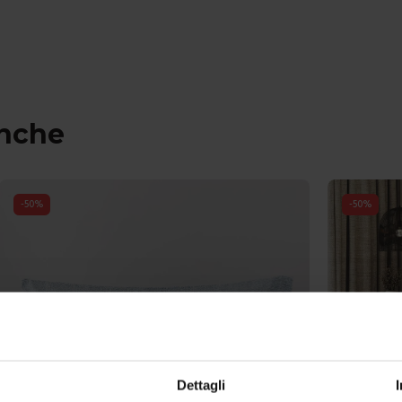
anche
-
50
%
-
50
%
Dettagli