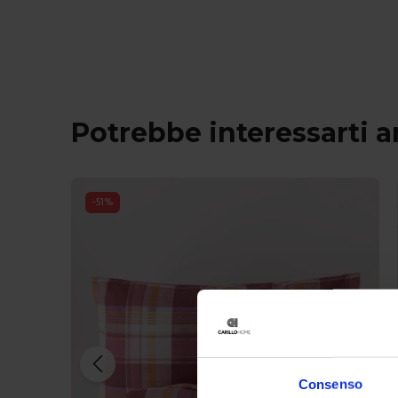
Potrebbe interessarti 
-
51
%
Consenso