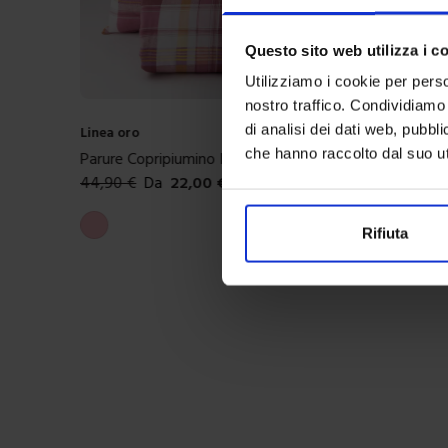
Questo sito web utilizza i c
Utilizziamo i cookie per perso
nostro traffico. Condividiamo 
di analisi dei dati web, pubbl
Linea oro
che hanno raccolto dal suo uti
Parure Copripiumino In Cotone Milot
44,90
€
Da
22,00
€
Colori disponibili
Rosa
Rifiuta