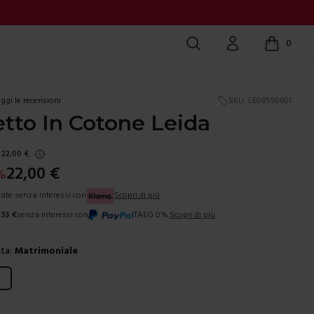
Cerca
Account
0
items in c
ggi le recensioni
SKU:
LE08550601
etto In Cotone Leida
22,00
€
22,00
€
%
 rate senza interessi con
Scopri di più
,33
€
senza interessi con
TAEG 0%.
Scopri di più
ta:
Matrimoniale
ura