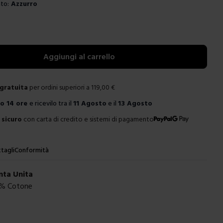
to:
Azzurro
e
Aggiungi al carrello
gratuita
per ordini superiori a
119,00
€
ro
14 ore
e ricevilo tra il
11 Agosto
e il
13 Agosto
sicuro
con carta di credito e sistemi di pagamento
tagli
Conformità
nta Unita
0% Cotone