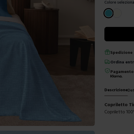
Colore seleziona
Scegli un color
Spedizione 
Ordina
ent
Pagamento 
Descrizione
Det
Copriletto Ti
Copriletto 10