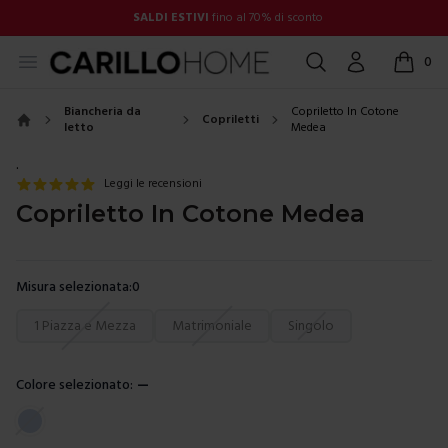
SALDI ESTIVI
fino al 70% di sconto
Open menu
Cerca
Account
0
items in
Biancheria da
Copriletto In Cotone
Copriletti
letto
Medea
Home
.
Leggi le recensioni
Copriletto In Cotone Medea
Misura selezionata:
0
Scegli una misura
1 Piazza e Mezza
Matrimoniale
Singolo
Colore selezionato:
—
Scegli un colore