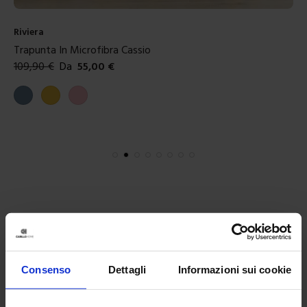
Riviera
Trapunta In Microfibra Cassio
109,90
€
Da
55,00
€
Colori disponibili
Carta da zucchero
Giallo
Rosa
Consenso
Dettagli
Informazioni sui cookie