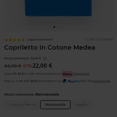
.
Leggi le recensioni
SKU:
LD03520401
Copriletto In Cotone Medea
Prezzo più basso:
22,00
€
22,00
€
44,90
€
-
51
%
Oppure
7,33
€
in 3 rate senza interessi con
Scopri di più
Paga in 3 rate da
7,33
€
senza interessi con
TAEG 0%.
Scopri di più
Misura selezionata:
Matrimoniale
Scegli una misura
1 Piazza e Mezza
Matrimoniale
Singolo