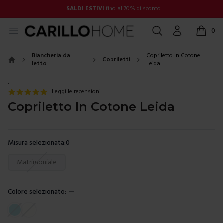
SALDI ESTIVI
fino al 70% di sconto
Open menu
Cerca
Account
0
items in
Biancheria da
Copriletto In Cotone
Copriletti
letto
Leida
Home
.
Leggi le recensioni
Copriletto In Cotone Leida
Misura selezionata:
0
Scegli una misura
Matrimoniale
Colore selezionato:
—
Scegli un colore