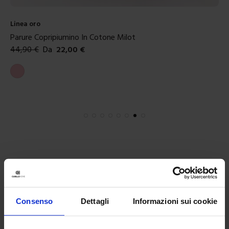
Linea oro
Parure Copripiumino In Cotone Milot
44,90
€
Da
22,00
€
Colori disponibili
Rosa
Consenso
Dettagli
Informazioni sui cookie