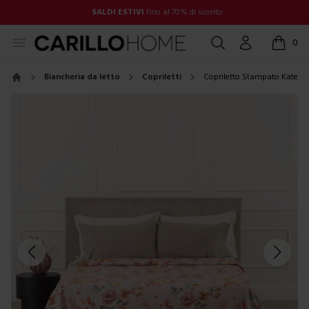
SALDI ESTIVI
fino al 70% di sconto
Open menu
Cerca
Account
0
items in
Biancheria da letto
Copriletti
Copriletto Stampato Kate
Home