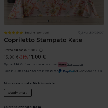
.
Leggi le recensioni
SKU:
LD04280201
Copriletto Stampato Kate
Prezzo più basso:
11,00
€
11,00
€
15,90
€
-
31
%
Oppure
3,67
€
in 3 rate senza interessi con
Scopri di più
Paga in 3 rate da
3,67
€
senza interessi con
TAEG 0%.
Scopri di più
Misura selezionata:
Matrimoniale
Scegli una misura
Matrimoniale
Colore selezionato:
Rosa