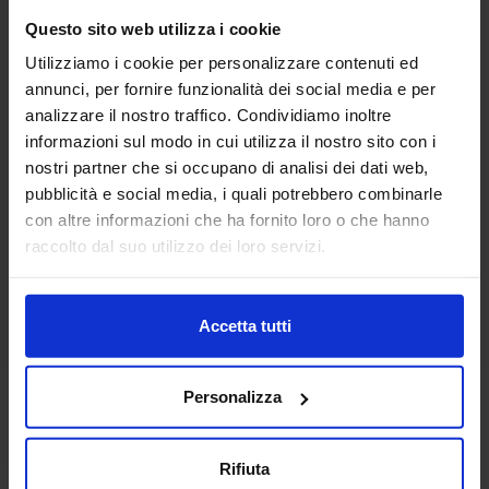
Questo sito web utilizza i cookie
Utilizziamo i cookie per personalizzare contenuti ed
Linea oro
annunci, per fornire funzionalità dei social media e per
Copriletto Jacquard Costanza
analizzare il nostro traffico. Condividiamo inoltre
99,90
€
Da
50,00
€
informazioni sul modo in cui utilizza il nostro sito con i
Colori disponibili
Rosa
nostri partner che si occupano di analisi dei dati web,
pubblicità e social media, i quali potrebbero combinarle
con altre informazioni che ha fornito loro o che hanno
raccolto dal suo utilizzo dei loro servizi.
Accetta tutti
Personalizza
Rifiuta