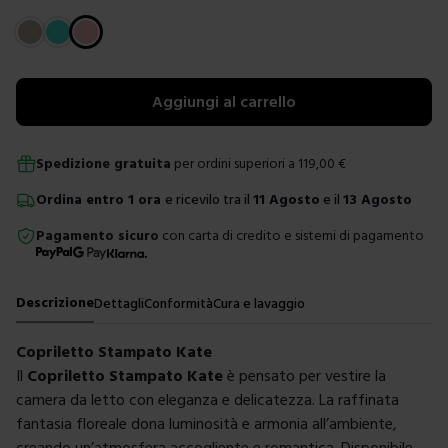
Scegli un colore
Aggiungi al carrello
Spedizione gratuita
per ordini superiori a
119,00
€
Ordina
entro
1 ora
e ricevilo tra il
11 Agosto
e il
13 Agosto
Pagamento sicuro
con carta di credito e sistemi di pagamento
Descrizione
Dettagli
Conformità
Cura e lavaggio
Copriletto Stampato Kate
Il
Copriletto Stampato Kate
è pensato per vestire la
camera da letto con eleganza e delicatezza. La raffinata
fantasia floreale dona luminosità e armonia all’ambiente,
creando un’atmosfera accogliente e romantica. Disponibile