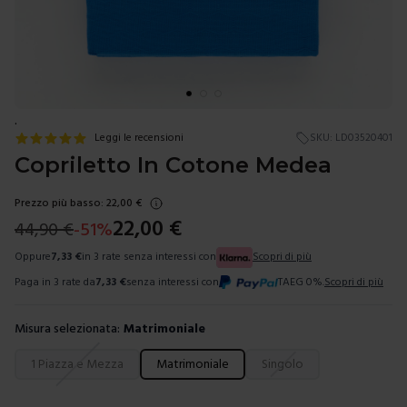
.
Leggi le recensioni
SKU:
LD03520401
Copriletto In Cotone Medea
Prezzo più basso:
22,00
€
22,00
€
44,90
€
-
51
%
Oppure
7,33
€
in 3 rate senza interessi con
Scopri di più
Paga in 3 rate da
7,33
€
senza interessi con
TAEG 0%.
Scopri di più
Misura selezionata:
Matrimoniale
Scegli una misura
1 Piazza e Mezza
Matrimoniale
Singolo