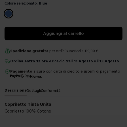
Colore selezionato:
Blue
Scegli un colore
Aggiungi al carrello
Spedizione gratuita
per ordini superiori a
119,00
€
Ordina
entro
12 ore
e ricevilo tra il
11 Agosto
e il
13 Agosto
Pagamento sicuro
con carta di credito e sistemi di pagamento
Descrizione
Dettagli
Conformità
Copriletto Tinta Unita
Copriletto 100% Cotone