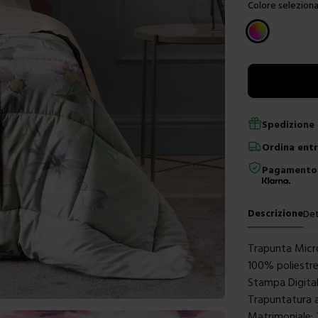
Colore seleziona
Scegli un color
Spedizione 
Ordina
ent
Pagamento 
Descrizione
Det
Trapunta Micr
100% poliestr
Stampa Digita
Trapuntatura a
Matrimoniale