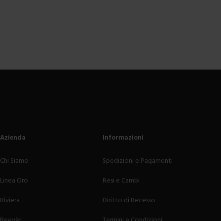
Azienda
Informazioni
Chi Siamo
Spedizioni e Pagamenti
Linea Oro
Resi e Cambi
Riviera
Diritto di Recesso
Reevèr
Termini e Condizioni