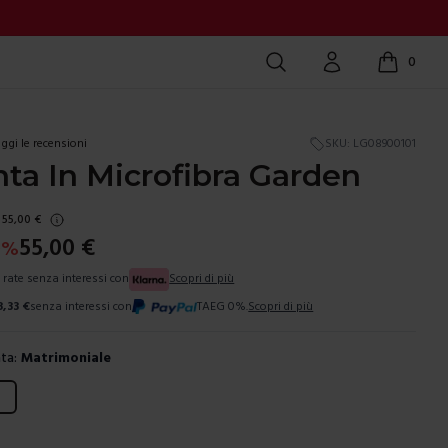
Cerca
Account
0
items in c
ggi le recensioni
SKU:
LG08900101
ta In Microfibra Garden
55,00
€
55,00
€
0
%
3 rate senza interessi con
Scopri di più
8,33
€
senza interessi con
TAEG 0%.
Scopri di più
ta:
Matrimoniale
ura