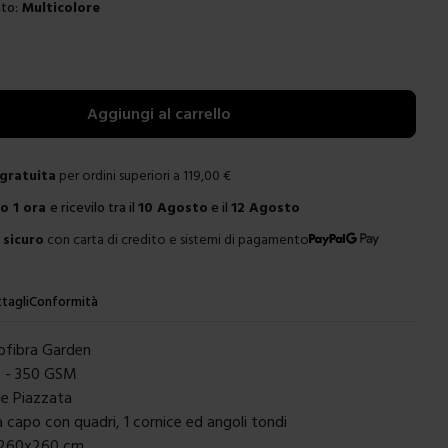
to:
Multicolore
e
Aggiungi al carrello
gratuita
per ordini superiori a
119,00
€
ro
1 ora
e ricevilo tra il
10 Agosto
e il
12 Agosto
sicuro
con carta di credito e sistemi di pagamento
tagli
Conformità
ofibra Garden
e - 350 GSM
le Piazzata
 capo con quadri, 1 cornice ed angoli tondi
: 260x260 cm