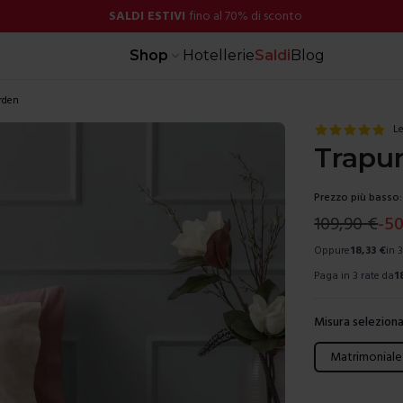
SALDI ESTIVI
fino al 70% di sconto
Shop
Hotellerie
Saldi
Blog
rden
Le
Trapun
Prezzo più basso:
109,90
€
-
5
Oppure
18,33
€
in 
Paga in 3 rate da
1
Misura seleziona
Scegli una mis
Matrimoniale