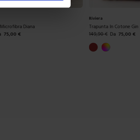
Riviera
 Cotone Gin
Trapunta In Cotone Hoa
a
75,00
€
149,90
€
Da
75,00
€
ibili
Colori disponibili
olore
Azzurro
Marrone