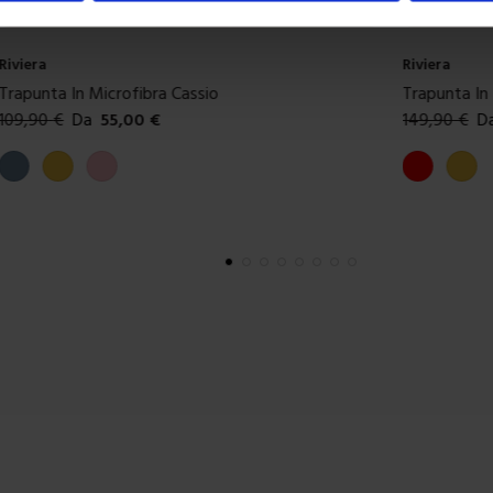
Riviera
Riviera
Trapunta In Microfibra Diana
Trapunta In
149,90
€
Da
75,00
€
149,90
€
D
Colori disponibili
Colori dispon
Rosso
Giallo
Marrone
Multic