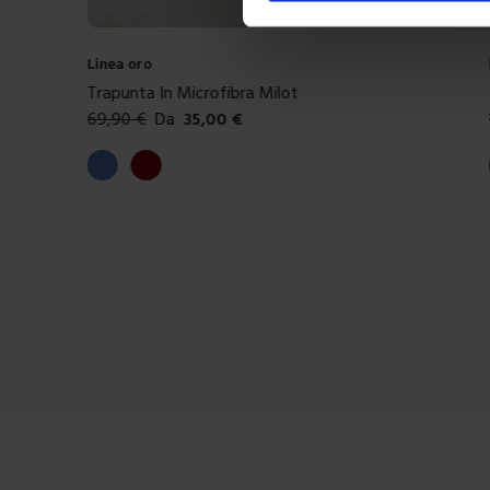
Riviera
Trapunta In Microfibra Cassio
109,90
€
Da
55,00
€
Colori disponibili
Carta da zucchero
Giallo
Rosa