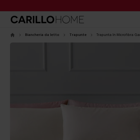
Biancheria da letto
Trapunte
Trapunta In Microfibra Ga
Home
Images