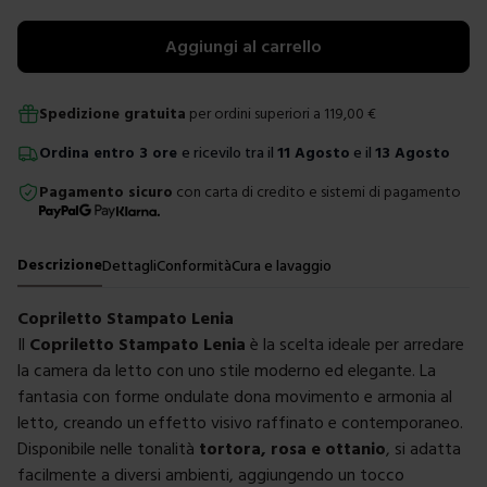
Aggiungi al carrello
Spedizione gratuita
per ordini superiori a
119,00
€
Ordina
entro
3 ore
e ricevilo tra il
11 Agosto
e il
13 Agosto
Pagamento sicuro
con carta di credito e sistemi di pagamento
Descrizione
Dettagli
Conformità
Cura e lavaggio
Copriletto Stampato Lenia
Il
Copriletto Stampato Lenia
è la scelta ideale per arredare
la camera da letto con uno stile moderno ed elegante. La
fantasia con forme ondulate dona movimento e armonia al
letto, creando un effetto visivo raffinato e contemporaneo.
Disponibile nelle tonalità
tortora, rosa e ottanio
, si adatta
facilmente a diversi ambienti, aggiungendo un tocco