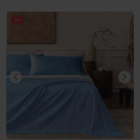
-
51
%