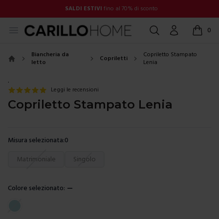
SALDI ESTIVI
fino al 70% di sconto
Open menu
Cerca
Account
0
items in
Biancheria da
Copriletto Stampato
Copriletti
letto
Lenia
Home
.
Leggi le recensioni
Copriletto Stampato Lenia
Misura selezionata:
0
Scegli una misura
Matrimoniale
Singolo
Colore selezionato:
—
Scegli un colore