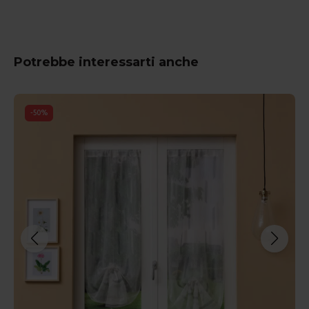
Potrebbe interessarti anche
-
50
%