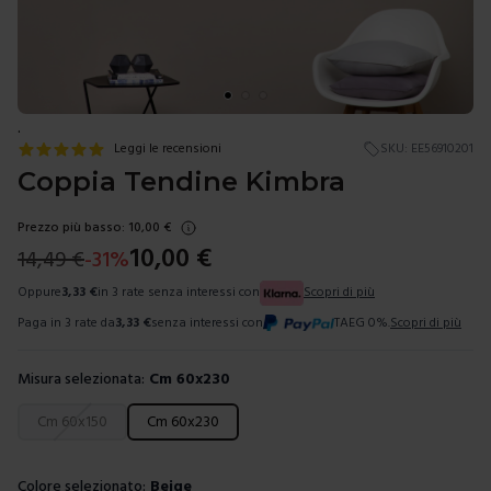
.
Leggi le recensioni
SKU:
EE56910201
Coppia Tendine Kimbra
Prezzo più basso:
10,00
€
10,00
€
14,49
€
-
31
%
Oppure
3,33
€
in 3 rate senza interessi con
Scopri di più
Paga in 3 rate da
3,33
€
senza interessi con
TAEG 0%.
Scopri di più
Misura selezionata:
Cm 60x230
Scegli una misura
Cm 60x150
Cm 60x230
Colore selezionato:
Beige