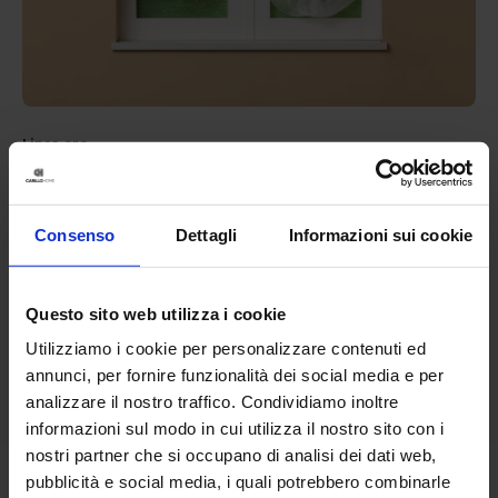
Linea oro
Coppia Tendine Regolabili Otranto
21,90
€
Da
11,00
€
Colori disponibili
Consenso
Dettagli
Informazioni sui cookie
Grigio
Rosa
Questo sito web utilizza i cookie
Utilizziamo i cookie per personalizzare contenuti ed
annunci, per fornire funzionalità dei social media e per
analizzare il nostro traffico. Condividiamo inoltre
informazioni sul modo in cui utilizza il nostro sito con i
nostri partner che si occupano di analisi dei dati web,
pubblicità e social media, i quali potrebbero combinarle