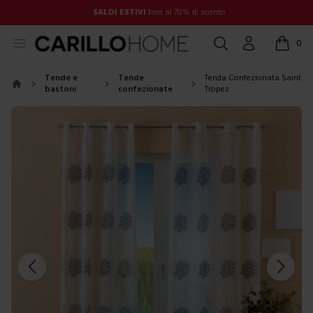
SALDI ESTIVI
fino al 70% di sconto
Open menu
Cerca
Account
0
items in
Tende e
Tende
Tenda Confezionata Saint
bastoni
confezionate
Tropez
Home