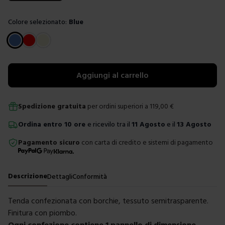
Colore selezionato:
Blue
Scegli un colore
Aggiungi al carrello
Spedizione gratuita
per ordini superiori a
119,00
€
Ordina
entro
10 ore
e ricevilo tra il
11 Agosto
e il
13 Agosto
Pagamento sicuro
con carta di credito e sistemi di pagamento
Descrizione
Dettagli
Conformità
Tenda confezionata con borchie, tessuto semitrasparente.
Finitura con piombo.
Ogni confezione contiene 1 pannello di dimensione