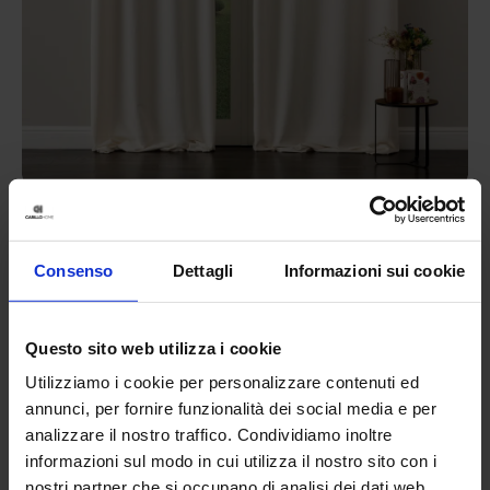
Linea oro
Tenda Confezionata In Ciniglia Bliss
Consenso
Dettagli
Informazioni sui cookie
39,90
€
Da
28,00
€
Colori disponibili
Panna
Tortora
Grigio
Ottanio
Questo sito web utilizza i cookie
Utilizziamo i cookie per personalizzare contenuti ed
annunci, per fornire funzionalità dei social media e per
analizzare il nostro traffico. Condividiamo inoltre
informazioni sul modo in cui utilizza il nostro sito con i
nostri partner che si occupano di analisi dei dati web,