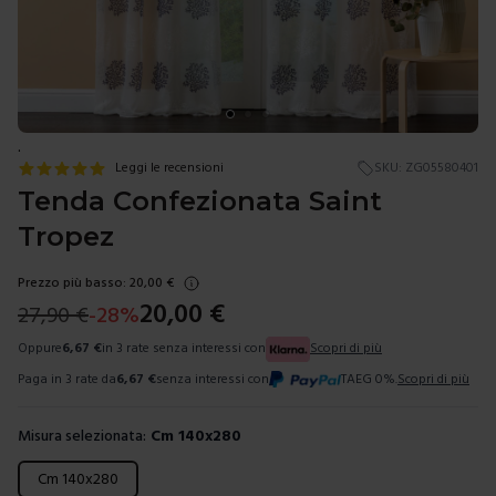
.
Leggi le recensioni
SKU:
ZG05580401
Tenda Confezionata Saint
Tropez
Prezzo più basso:
20,00
€
20,00
€
27,90
€
-
28
%
Oppure
6,67
€
in 3 rate senza interessi con
Scopri di più
Paga in 3 rate da
6,67
€
senza interessi con
TAEG 0%.
Scopri di più
Misura selezionata:
Cm 140x280
Scegli una misura
Cm 140x280