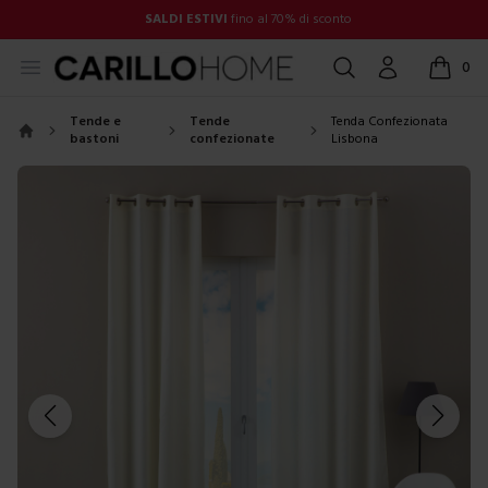
SALDI ESTIVI
fino al 70% di sconto
Open menu
Cerca
Account
0
items in
Tende e
Tende
Tenda Confezionata
bastoni
confezionate
Lisbona
Home