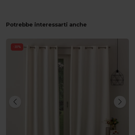
Potrebbe interessarti anche
-
30
%