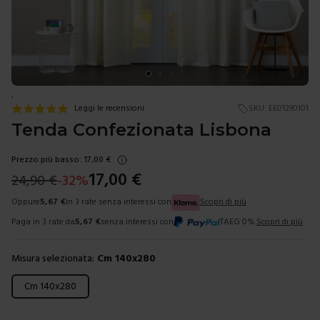
.
Leggi le recensioni
SKU:
EE01290101
Tenda Confezionata Lisbona
Prezzo più basso:
17,00
€
17,00
€
24,90
€
-
32
%
Oppure
5,67
€
in 3 rate senza interessi con
Scopri di più
Paga in 3 rate da
5,67
€
senza interessi con
TAEG 0%.
Scopri di più
Misura selezionata:
Cm 140x280
Scegli una misura
Cm 140x280